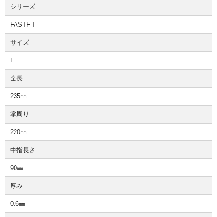
シリーズ
FASTFIT
サイズ
L
全長
235㎜
掌周り
220㎜
中指長さ
90㎜
厚み
0.6㎜