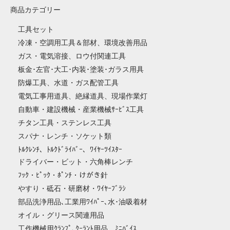
商品カテゴリー
工具セット
冷凍・空調用工具＆部材、環境改善用品
ガス・電気溶接、ロウ付関連工具
板金･左官･大工･内装･塗装･ガラス用具
防爆工具、水道・ガス配管工具
電気工事用道具、絶縁道具、現場作業灯
自動車・建設機械・産業機械ｻｰﾋﾞｽ工具
チタン工具・ステンレス工具
スパナ・レンチ・ソケット類
ﾄﾙｸﾚﾝﾁ、ﾄﾙｸﾄﾞﾗｲﾊﾞｰ、ﾜｲﾔｰﾂｲｽﾀｰ
ドライバー・ビット・六角棒レンチ
ﾌｯｸ・ﾋﾟｯｸ・ﾎﾟﾝﾁ・けがき針
やすり・砥石・研磨材・ﾜｲﾔｰﾌﾞﾗｼ
部品洗浄用品､工業用ﾜｲﾊﾟｰ､水･油吸着材
オイル・グリース関連用品
工作機械用ｸﾗﾝﾌﾟ､ｸｰﾗﾝﾄ用品、ﾐﾆﾊﾞｲｽ