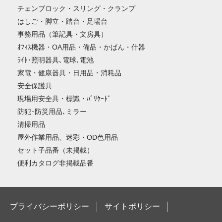
チェンブロック・スリング・クランプ
はしご・脚立・踏台・足場台
事務用品（筆記具・文房具）
ｵﾌｨｽ機器・OA用品・備品・かばん・什器
ﾗｲﾄ･照明器具､電球､電池
家電・健康器具・日用品・消耗品
安全保護具
現場用安全具・標識・ﾊﾞﾘｹｰﾄﾞ
防犯･防災用品､ミラー
清掃用品
屋外作業用品、迷彩・OD色用品
セット子品番（未掲載）
便利カタログ非掲載品番
プライバシーポリシー
サイトポリシー