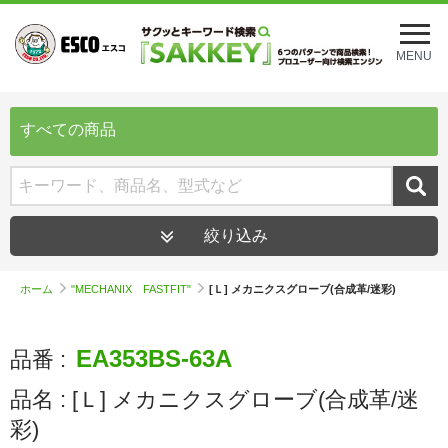
メ
ニ
MENU
ュ
ー
を
開
すべての商品
く
絞り込み
ホーム
"MECHANIX FASTFIT"
[Ｌ] メカニクスグローブ(合成革/迷彩)
EA353BS-63A
品番 :
品名 :
[Ｌ] メカニクスグローブ(合成革/迷
彩)