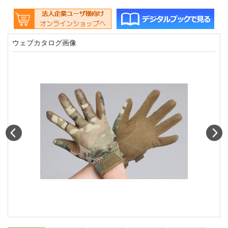
ウェブカタログ画像
Prev
N