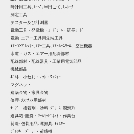
時計用工具､ﾙｰﾍﾟ､半田ごて､ﾐﾆﾄｰﾁ
測定工具
テスター及び計測器
電動工具・発電機・ｺｰﾄﾞﾘｰﾙ・延長ｺｰﾄﾞ
電動･エアー工具用先端工具
ｴｱｰｺﾝﾌﾟﾚｯｻｰ､ｴｱｰ工具､ｴｱｰﾎｰｽﾘｰﾙ、空圧機器
水道・ガス・エアー用配管部材
配線部材・配線器具・工業用電気部品
機械部品
ﾎﾞﾙﾄ・小ねじ・ﾅｯﾄ・ﾜｯｼｬｰ
マグネット
建築金物・家具金物
修理･ﾒﾝﾃﾅﾝｽ用部材
ﾃｰﾌﾟ・接着剤・塗料･ｸﾞﾘｰｽ･潤滑剤
道具箱･腰袋・ﾂｰﾙｷｬﾋﾞﾈｯﾄ・作業台
荷造･包装用品､運搬具､ｷｬｽﾀｰ
ｼﾞｬｯｷ・ﾌﾟｰﾗｰ・荷締機