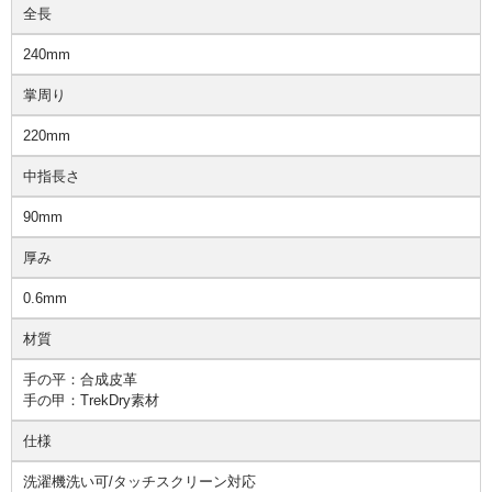
全長
240mm
掌周り
220mm
中指長さ
90mm
厚み
0.6mm
材質
手の平：合成皮革
手の甲：TrekDry素材
仕様
洗濯機洗い可/タッチスクリーン対応