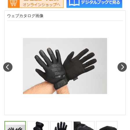
ウェブカタログ画像
Prev
N