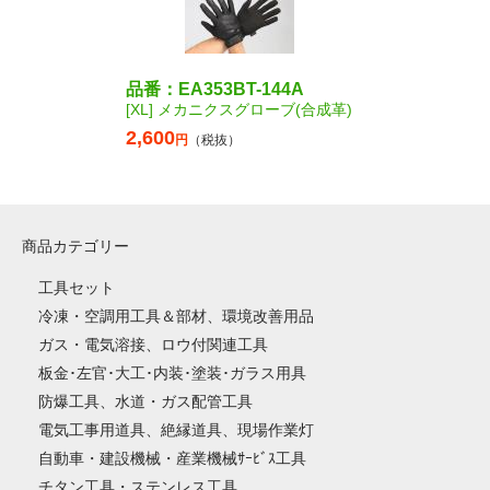
品番：EA353BT-144A
[XL] メカニクスグローブ(合成革)
2,600
円
（税抜）
商品カテゴリー
工具セット
冷凍・空調用工具＆部材、環境改善用品
ガス・電気溶接、ロウ付関連工具
板金･左官･大工･内装･塗装･ガラス用具
防爆工具、水道・ガス配管工具
電気工事用道具、絶縁道具、現場作業灯
自動車・建設機械・産業機械ｻｰﾋﾞｽ工具
チタン工具・ステンレス工具