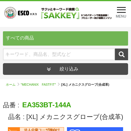
メ
ニ
MENU
ュ
ー
を
開
すべての商品
く
絞り込み
ホーム
"MECHANIX FASTFIT"
[XL] メカニクスグローブ(合成革)
EA353BT-144A
品番 :
品名 :
[XL] メカニクスグローブ(合成革)