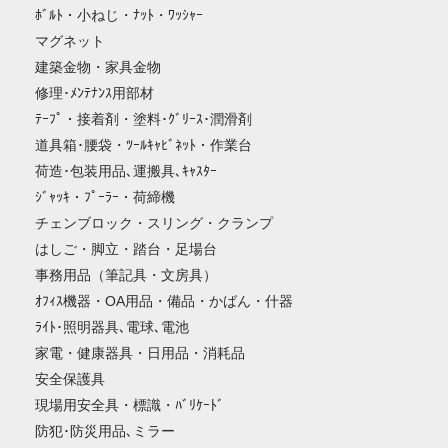
ﾎﾞﾙﾄ・小ねじ・ﾅｯﾄ・ﾜｯｼｬｰ
マグネット
建築金物・家具金物
修理･ﾒﾝﾃﾅﾝｽ用部材
ﾃｰﾌﾟ・接着剤・塗料･ｸﾞﾘｰｽ･潤滑剤
道具箱･腰袋・ﾂｰﾙｷｬﾋﾞﾈｯﾄ・作業台
荷造･包装用品､運搬具､ｷｬｽﾀｰ
ｼﾞｬｯｷ・ﾌﾟｰﾗｰ・荷締機
チェンブロック・スリング・クランプ
はしご・脚立・踏台・足場台
事務用品（筆記具・文房具）
ｵﾌｨｽ機器・OA用品・備品・かばん・什器
ﾗｲﾄ･照明器具､電球､電池
家電・健康器具・日用品・消耗品
安全保護具
現場用安全具・標識・ﾊﾞﾘｹｰﾄﾞ
防犯･防災用品､ミラー