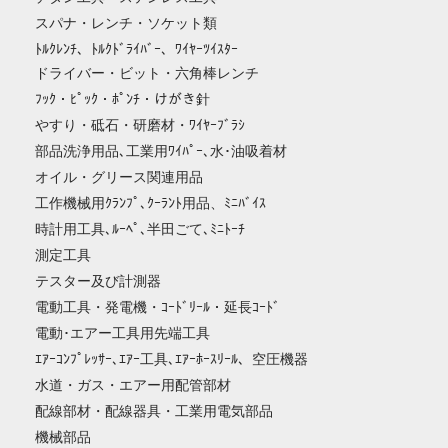
スパナ・レンチ・ソケット類
ﾄﾙｸﾚﾝﾁ、ﾄﾙｸﾄﾞﾗｲﾊﾞｰ、ﾜｲﾔｰﾂｲｽﾀｰ
ドライバー・ビット・六角棒レンチ
ﾌｯｸ・ﾋﾟｯｸ・ﾎﾟﾝﾁ・けがき針
やすり・砥石・研磨材・ﾜｲﾔｰﾌﾞﾗｼ
部品洗浄用品､工業用ﾜｲﾊﾟｰ､水･油吸着材
オイル・グリース関連用品
工作機械用ｸﾗﾝﾌﾟ､ｸｰﾗﾝﾄ用品、ﾐﾆﾊﾞｲｽ
時計用工具､ﾙｰﾍﾟ､半田ごて､ﾐﾆﾄｰﾁ
測定工具
テスター及び計測器
電動工具・発電機・ｺｰﾄﾞﾘｰﾙ・延長ｺｰﾄﾞ
電動･エアー工具用先端工具
ｴｱｰｺﾝﾌﾟﾚｯｻｰ､ｴｱｰ工具､ｴｱｰﾎｰｽﾘｰﾙ、空圧機器
水道・ガス・エアー用配管部材
配線部材・配線器具・工業用電気部品
機械部品