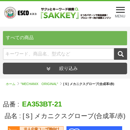
メ
ニ
MENU
ュ
ー
を
開
すべての商品
く
絞り込み
ホーム
"MECHANIX ORIGINAL"
[Ｓ] メカニクスグローブ(合成革/赤)
EA353BT-21
品番 :
品名 :
[Ｓ] メカニクスグローブ(合成革/赤)