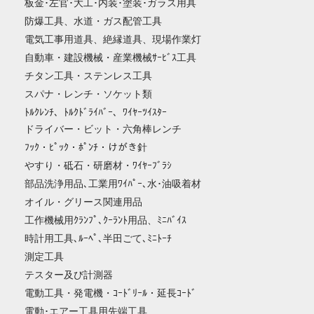
板金･左官･大工･内装･塗装･ガラス用具
防爆工具、水道・ガス配管工具
電気工事用道具、絶縁道具、現場作業灯
自動車・建設機械・産業機械ｻｰﾋﾞｽ工具
チタン工具・ステンレス工具
スパナ・レンチ・ソケット類
ﾄﾙｸﾚﾝﾁ、ﾄﾙｸﾄﾞﾗｲﾊﾞｰ、ﾜｲﾔｰﾂｲｽﾀｰ
ドライバー・ビット・六角棒レンチ
ﾌｯｸ・ﾋﾟｯｸ・ﾎﾟﾝﾁ・けがき針
やすり・砥石・研磨材・ﾜｲﾔｰﾌﾞﾗｼ
部品洗浄用品､工業用ﾜｲﾊﾟｰ､水･油吸着材
オイル・グリース関連用品
工作機械用ｸﾗﾝﾌﾟ､ｸｰﾗﾝﾄ用品、ﾐﾆﾊﾞｲｽ
時計用工具､ﾙｰﾍﾟ､半田ごて､ﾐﾆﾄｰﾁ
測定工具
テスター及び計測器
電動工具・発電機・ｺｰﾄﾞﾘｰﾙ・延長ｺｰﾄﾞ
電動･エアー工具用先端工具