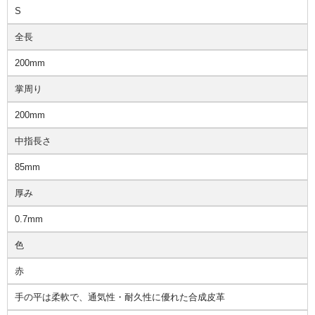
S
全長
200mm
掌周り
200mm
中指長さ
85mm
厚み
0.7mm
色
赤
手の平は柔軟で、通気性・耐久性に優れた合成皮革