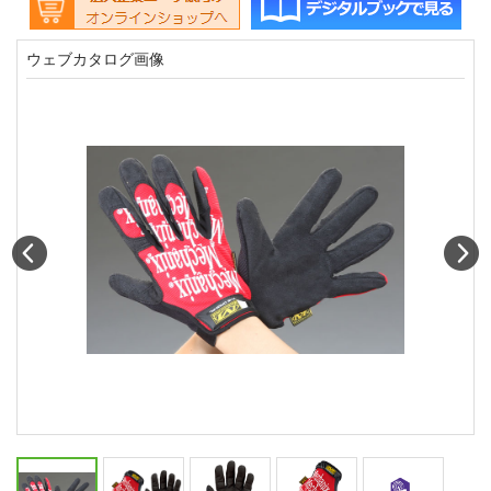
ウェブカタログ画像
Prev
N