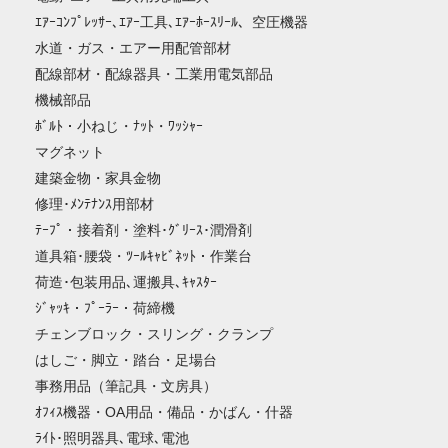
ｴｱｰｺﾝﾌﾟﾚｯｻｰ､ｴｱｰ工具､ｴｱｰﾎｰｽﾘｰﾙ、空圧機器
水道・ガス・エアー用配管部材
配線部材・配線器具・工業用電気部品
機械部品
ﾎﾞﾙﾄ・小ねじ・ﾅｯﾄ・ﾜｯｼｬｰ
マグネット
建築金物・家具金物
修理･ﾒﾝﾃﾅﾝｽ用部材
ﾃｰﾌﾟ・接着剤・塗料･ｸﾞﾘｰｽ･潤滑剤
道具箱･腰袋・ﾂｰﾙｷｬﾋﾞﾈｯﾄ・作業台
荷造･包装用品､運搬具､ｷｬｽﾀｰ
ｼﾞｬｯｷ・ﾌﾟｰﾗｰ・荷締機
チェンブロック・スリング・クランプ
はしご・脚立・踏台・足場台
事務用品（筆記具・文房具）
ｵﾌｨｽ機器・OA用品・備品・かばん・什器
ﾗｲﾄ･照明器具､電球､電池