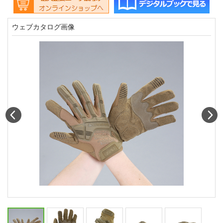
ウェブカタログ画像
Prev
N