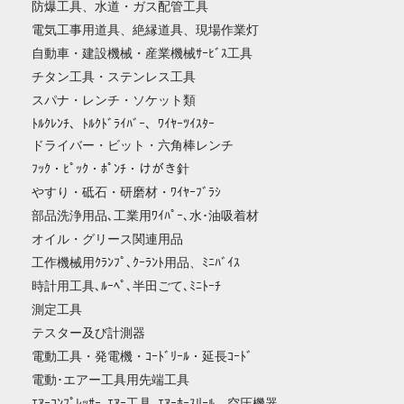
防爆工具、水道・ガス配管工具
電気工事用道具、絶縁道具、現場作業灯
自動車・建設機械・産業機械ｻｰﾋﾞｽ工具
チタン工具・ステンレス工具
スパナ・レンチ・ソケット類
ﾄﾙｸﾚﾝﾁ、ﾄﾙｸﾄﾞﾗｲﾊﾞｰ、ﾜｲﾔｰﾂｲｽﾀｰ
ドライバー・ビット・六角棒レンチ
ﾌｯｸ・ﾋﾟｯｸ・ﾎﾟﾝﾁ・けがき針
やすり・砥石・研磨材・ﾜｲﾔｰﾌﾞﾗｼ
部品洗浄用品､工業用ﾜｲﾊﾟｰ､水･油吸着材
オイル・グリース関連用品
工作機械用ｸﾗﾝﾌﾟ､ｸｰﾗﾝﾄ用品、ﾐﾆﾊﾞｲｽ
時計用工具､ﾙｰﾍﾟ､半田ごて､ﾐﾆﾄｰﾁ
測定工具
テスター及び計測器
電動工具・発電機・ｺｰﾄﾞﾘｰﾙ・延長ｺｰﾄﾞ
電動･エアー工具用先端工具
ｴｱｰｺﾝﾌﾟﾚｯｻｰ､ｴｱｰ工具､ｴｱｰﾎｰｽﾘｰﾙ、空圧機器