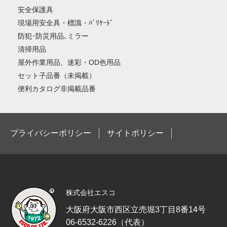
安全保護具
現場用安全具・標識・ﾊﾞﾘｹｰﾄﾞ
防犯･防災用品､ミラー
清掃用品
屋外作業用品、迷彩・OD色用品
セット子品番（未掲載）
便利カタログ非掲載品番
プライバシーポリシー
サイトポリシー
株式会社エスコ
大阪府大阪市西区立売堀3丁目8番14号
06-6532-6226（代表）