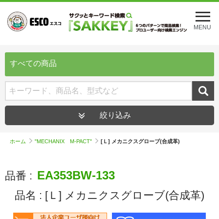
メ
ニ
MENU
ュ
ー
を
開
すべての商品
く
絞り込み
ホーム
"MECHANIX M-PACT"
[Ｌ] メカニクスグローブ(合成革)
EA353BW-133
品番 :
品名 :
[Ｌ] メカニクスグローブ(合成革)