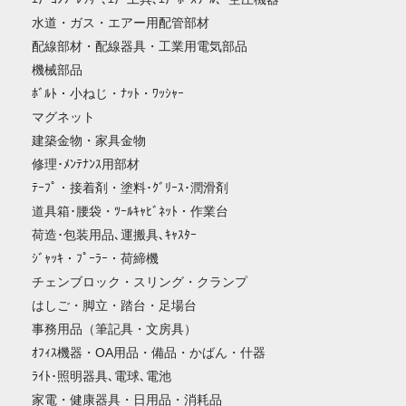
水道・ガス・エアー用配管部材
配線部材・配線器具・工業用電気部品
機械部品
ﾎﾞﾙﾄ・小ねじ・ﾅｯﾄ・ﾜｯｼｬｰ
マグネット
建築金物・家具金物
修理･ﾒﾝﾃﾅﾝｽ用部材
ﾃｰﾌﾟ・接着剤・塗料･ｸﾞﾘｰｽ･潤滑剤
道具箱･腰袋・ﾂｰﾙｷｬﾋﾞﾈｯﾄ・作業台
荷造･包装用品､運搬具､ｷｬｽﾀｰ
ｼﾞｬｯｷ・ﾌﾟｰﾗｰ・荷締機
チェンブロック・スリング・クランプ
はしご・脚立・踏台・足場台
事務用品（筆記具・文房具）
ｵﾌｨｽ機器・OA用品・備品・かばん・什器
ﾗｲﾄ･照明器具､電球､電池
家電・健康器具・日用品・消耗品