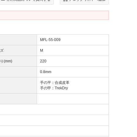
MFL-55-009
ズ
M
り(mm)
220
0.8mm
手の平：合成皮革
手の甲：TrekDry