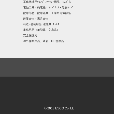
工作機械用ｸﾗﾝﾌﾟ､ｸｰﾗﾝﾄ用品、ﾐﾆﾊﾞｲｽ
電動工具・発電機・ｺｰﾄﾞﾘｰﾙ・延長ｺｰﾄﾞ
配線部材・配線器具・工業用電気部品
建築金物・家具金物
荷造･包装用品､運搬具､ｷｬｽﾀｰ
事務用品（筆記具・文房具）
安全保護具
屋外作業用品、迷彩・OD色用品
© 2018 ESCO Co.,Ltd.