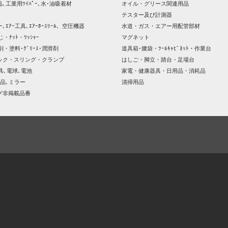
､工業用ﾜｲﾊﾟｰ､水･油吸着材
オイル・グリース関連用品
テスター及び計測器
ｯｻｰ､ｴｱｰ工具､ｴｱｰﾎｰｽﾘｰﾙ、空圧機器
水道・ガス・エアー用配管部材
じ・ﾅｯﾄ・ﾜｯｼｬｰ
マグネット
剤・塗料･ｸﾞﾘｰｽ･潤滑剤
道具箱･腰袋・ﾂｰﾙｷｬﾋﾞﾈｯﾄ・作業台
ック・スリング・クランプ
はしご・脚立・踏台・足場台
器具､電球､電池
家電・健康器具・日用品・消耗品
品､ミラー
清掃用品
グ非掲載品番