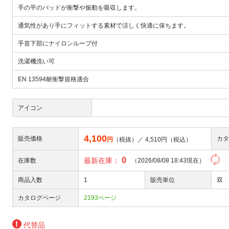
手の平のパッドが衝撃や振動を吸収します。
通気性があり手にフィットする素材で涼しく快適に保ちます。
手首下部にナイロンループ付
洗濯機洗い可
EN 13594耐衝撃規格適合
アイコン
4,100
販売価格
カタ
円
（税抜）／
4,510
円（税込）
0
最新在庫：
在庫数
（2026/08/08 18:43現在）
商品入数
1
販売単位
双
カタログページ
2193ページ
代替品