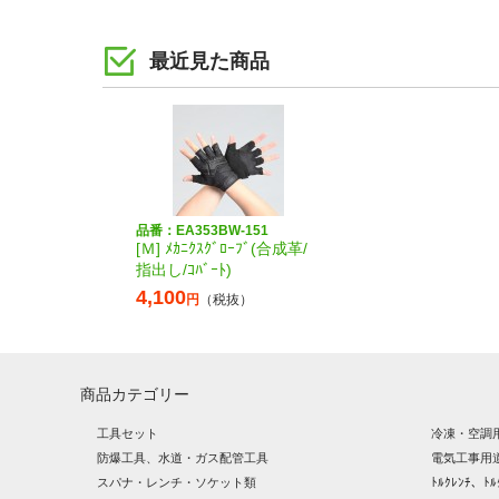
最近見た商品
品番：EA353BW-151
[Ｍ] ﾒｶﾆｸｽｸﾞﾛｰﾌﾞ(合成革/
指出し/ｺﾊﾞｰﾄ)
4,100
円
（税抜）
商品カテゴリー
工具セット
冷凍・空調
防爆工具、水道・ガス配管工具
電気工事用
スパナ・レンチ・ソケット類
ﾄﾙｸﾚﾝﾁ、ﾄﾙ