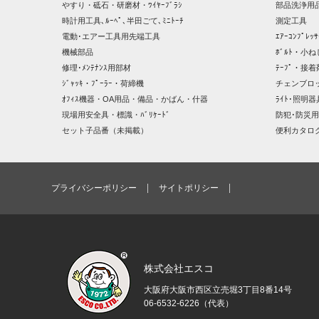
やすり・砥石・研磨材・ﾜｲﾔｰﾌﾞﾗｼ
部品洗浄用品
時計用工具､ﾙｰﾍﾟ､半田ごて､ﾐﾆﾄｰﾁ
測定工具
電動･エアー工具用先端工具
ｴｱｰｺﾝﾌﾟﾚ
機械部品
ﾎﾞﾙﾄ・小ね
修理･ﾒﾝﾃﾅﾝｽ用部材
ﾃｰﾌﾟ・接着
ｼﾞｬｯｷ・ﾌﾟｰﾗｰ・荷締機
チェンブロ
ｵﾌｨｽ機器・OA用品・備品・かばん・什器
ﾗｲﾄ･照明
現場用安全具・標識・ﾊﾞﾘｹｰﾄﾞ
防犯･防災用
セット子品番（未掲載）
便利カタロ
プライバシーポリシー
サイトポリシー
株式会社エスコ
大阪府大阪市西区立売堀3丁目8番14号
06-6532-6226（代表）