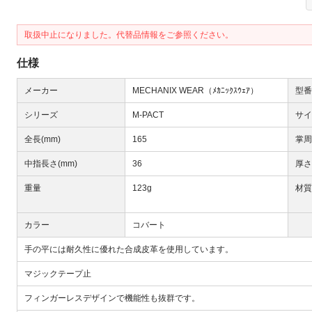
取扱中止になりました。代替品情報をご参照ください。
仕様
メーカー
MECHANIX WEAR（ﾒｶﾆｯｸｽｳｪｱ）
型番
Next
シリーズ
M-PACT
サイ
全長(mm)
165
掌周
中指長さ(mm)
36
厚さ
重量
123g
材質
カラー
コバート
手の平には耐久性に優れた合成皮革を使用しています。
大
マジックテープ止
フィンガーレスデザインで機能性も抜群です。