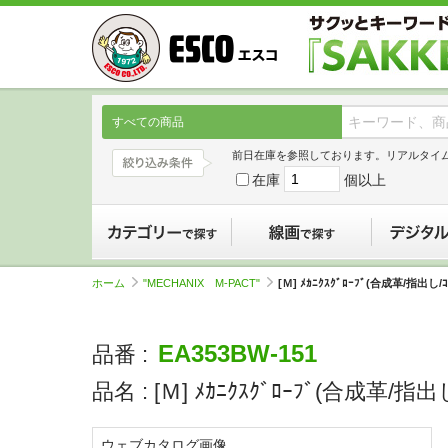
すべての商品
前日在庫を参照しております。リアルタイ
在庫
個以上
カテゴリーで探す
線画で探す
ホーム
"MECHANIX M-PACT"
[Ｍ] ﾒｶﾆｸｽｸﾞﾛｰﾌﾞ(合成革/指出し/ｺ
EA353BW-151
品番 :
品名 :
[Ｍ] ﾒｶﾆｸｽｸﾞﾛｰﾌﾞ(合成革/指出し
ウェブカタログ画像