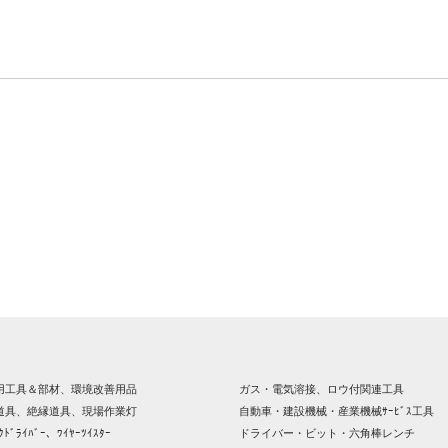
用工具＆部材、環境改善用品
ガス・電気溶接、ロウ付関連工具
道具、絶縁道具、現場作業灯
自動車・建設機械・産業機械ｻｰﾋﾞｽ工具
ｸﾄﾞﾗｲﾊﾞｰ、ﾜｲﾔｰﾂｲｽﾀｰ
ドライバー・ビット・六角棒レンチ