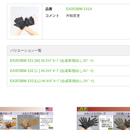
品番
EA353BW-151A
コメント
外観変更
バリエーション一覧
EA353BW-151 [Ｍ] ﾒｶﾆｸｽｸﾞﾛｰﾌﾞ(合成革/指出し/ｺﾊﾞｰﾄ)
EA353BW-152 [Ｌ] ﾒｶﾆｸｽｸﾞﾛｰﾌﾞ(合成革/指出し/ｺﾊﾞｰﾄ)
EA353BW-153 [LL] ﾒｶﾆｸｽｸﾞﾛｰﾌﾞ(合成革/指出し/ｺﾊﾞｰﾄ)