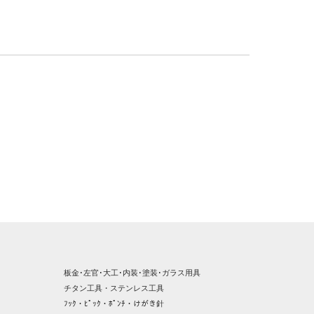
板金･左官･大工･内装･塗装･ガラス用具
チタン工具・ステンレス工具
ﾌｯｸ・ﾋﾟｯｸ・ﾎﾟﾝﾁ・けがき針