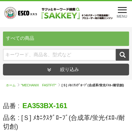
メ
ニ
MENU
ュ
ー
を
開
すべての商品
く
絞り込み
ホーム
"MECHANIX FASTFIT"
[Ｓ] ﾒｶﾆｸｽｸﾞﾛｰﾌﾞ(合成革/蛍光ｲｴﾛ-/耐切創)
EA353BX-161
品番 :
品名 :
[Ｓ] ﾒｶﾆｸｽｸﾞﾛｰﾌﾞ(合成革/蛍光ｲｴﾛ-/耐
切創)