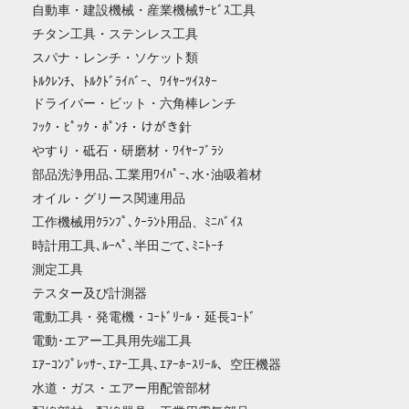
自動車・建設機械・産業機械ｻｰﾋﾞｽ工具
チタン工具・ステンレス工具
スパナ・レンチ・ソケット類
ﾄﾙｸﾚﾝﾁ、ﾄﾙｸﾄﾞﾗｲﾊﾞｰ、ﾜｲﾔｰﾂｲｽﾀｰ
ドライバー・ビット・六角棒レンチ
ﾌｯｸ・ﾋﾟｯｸ・ﾎﾟﾝﾁ・けがき針
やすり・砥石・研磨材・ﾜｲﾔｰﾌﾞﾗｼ
部品洗浄用品､工業用ﾜｲﾊﾟｰ､水･油吸着材
オイル・グリース関連用品
工作機械用ｸﾗﾝﾌﾟ､ｸｰﾗﾝﾄ用品、ﾐﾆﾊﾞｲｽ
時計用工具､ﾙｰﾍﾟ､半田ごて､ﾐﾆﾄｰﾁ
測定工具
テスター及び計測器
電動工具・発電機・ｺｰﾄﾞﾘｰﾙ・延長ｺｰﾄﾞ
電動･エアー工具用先端工具
ｴｱｰｺﾝﾌﾟﾚｯｻｰ､ｴｱｰ工具､ｴｱｰﾎｰｽﾘｰﾙ、空圧機器
水道・ガス・エアー用配管部材