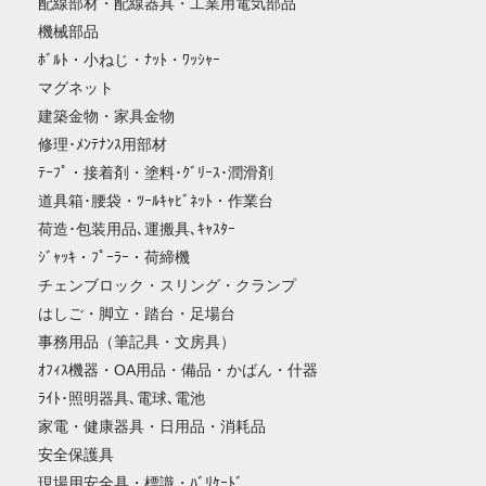
配線部材・配線器具・工業用電気部品
機械部品
ﾎﾞﾙﾄ・小ねじ・ﾅｯﾄ・ﾜｯｼｬｰ
マグネット
建築金物・家具金物
修理･ﾒﾝﾃﾅﾝｽ用部材
ﾃｰﾌﾟ・接着剤・塗料･ｸﾞﾘｰｽ･潤滑剤
道具箱･腰袋・ﾂｰﾙｷｬﾋﾞﾈｯﾄ・作業台
荷造･包装用品､運搬具､ｷｬｽﾀｰ
ｼﾞｬｯｷ・ﾌﾟｰﾗｰ・荷締機
チェンブロック・スリング・クランプ
はしご・脚立・踏台・足場台
事務用品（筆記具・文房具）
ｵﾌｨｽ機器・OA用品・備品・かばん・什器
ﾗｲﾄ･照明器具､電球､電池
家電・健康器具・日用品・消耗品
安全保護具
現場用安全具・標識・ﾊﾞﾘｹｰﾄﾞ