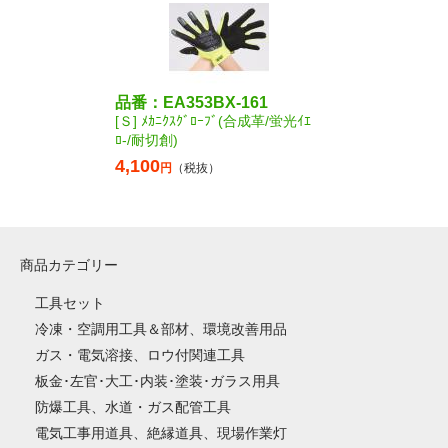
品番：EA353BX-161
[Ｓ] ﾒｶﾆｸｽｸﾞﾛｰﾌﾞ(合成革/蛍光ｲｴ
ﾛ-/耐切創)
4,100
円
（税抜）
商品カテゴリー
工具セット
冷凍・空調用工具＆部材、環境改善用品
ガス・電気溶接、ロウ付関連工具
板金･左官･大工･内装･塗装･ガラス用具
防爆工具、水道・ガス配管工具
電気工事用道具、絶縁道具、現場作業灯