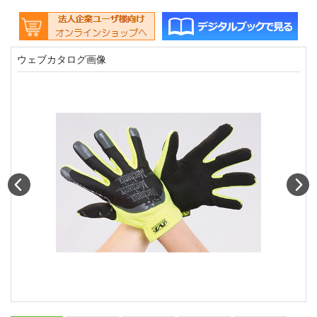
ウェブカタログ画像
Prev
N