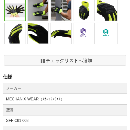
チェックリストへ追加
仕様
メーカー
MECHANIX WEAR（ﾒｶﾆｯｸｽｳｪｱ）
型番
SFF-C91-008