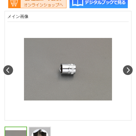
メイン画像
Prev
N