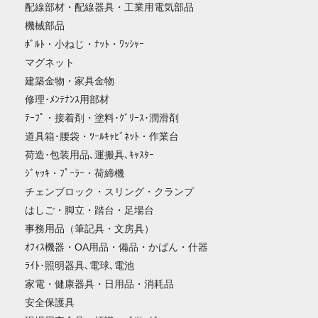
配線部材・配線器具・工業用電気部品
機械部品
ﾎﾞﾙﾄ・小ねじ・ﾅｯﾄ・ﾜｯｼｬｰ
マグネット
建築金物・家具金物
修理･ﾒﾝﾃﾅﾝｽ用部材
ﾃｰﾌﾟ・接着剤・塗料･ｸﾞﾘｰｽ･潤滑剤
道具箱･腰袋・ﾂｰﾙｷｬﾋﾞﾈｯﾄ・作業台
荷造･包装用品､運搬具､ｷｬｽﾀｰ
ｼﾞｬｯｷ・ﾌﾟｰﾗｰ・荷締機
チェンブロック・スリング・クランプ
はしご・脚立・踏台・足場台
事務用品（筆記具・文房具）
ｵﾌｨｽ機器・OA用品・備品・かばん・什器
ﾗｲﾄ･照明器具､電球､電池
家電・健康器具・日用品・消耗品
安全保護具