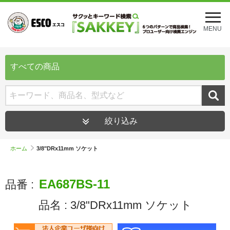
メ
ニ
MENU
ュ
ー
を
開
すべての商品
く
絞り込み
ホーム
3/8"DRx11mm ソケット
EA687BS-11
品番 :
品名 :
3/8"DRx11mm ソケット