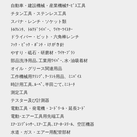
自動車・建設機械・産業機械ｻｰﾋﾞｽ工具
チタン工具・ステンレス工具
スパナ・レンチ・ソケット類
ﾄﾙｸﾚﾝﾁ、ﾄﾙｸﾄﾞﾗｲﾊﾞｰ、ﾜｲﾔｰﾂｲｽﾀｰ
ドライバー・ビット・六角棒レンチ
ﾌｯｸ・ﾋﾟｯｸ・ﾎﾟﾝﾁ・けがき針
やすり・砥石・研磨材・ﾜｲﾔｰﾌﾞﾗｼ
部品洗浄用品､工業用ﾜｲﾊﾟｰ､水･油吸着材
オイル・グリース関連用品
工作機械用ｸﾗﾝﾌﾟ､ｸｰﾗﾝﾄ用品、ﾐﾆﾊﾞｲｽ
時計用工具､ﾙｰﾍﾟ､半田ごて､ﾐﾆﾄｰﾁ
測定工具
テスター及び計測器
電動工具・発電機・ｺｰﾄﾞﾘｰﾙ・延長ｺｰﾄﾞ
電動･エアー工具用先端工具
ｴｱｰｺﾝﾌﾟﾚｯｻｰ､ｴｱｰ工具､ｴｱｰﾎｰｽﾘｰﾙ、空圧機器
水道・ガス・エアー用配管部材