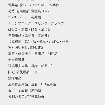
道具箱･腰袋・ﾂｰﾙｷｬﾋﾞﾈｯﾄ・作業台
荷造･包装用品､運搬具､ｷｬｽﾀｰ
ｼﾞｬｯｷ・ﾌﾟｰﾗｰ・荷締機
チェンブロック・スリング・クランプ
はしご・脚立・踏台・足場台
事務用品（筆記具・文房具）
ｵﾌｨｽ機器・OA用品・備品・かばん・什器
ﾗｲﾄ･照明器具､電球､電池
家電・健康器具・日用品・消耗品
安全保護具
現場用安全具・標識・ﾊﾞﾘｹｰﾄﾞ
防犯･防災用品､ミラー
清掃用品
屋外作業用品、迷彩・OD色用品
セット子品番（未掲載）
便利カタログ非掲載品番