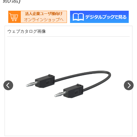
ウェブカタログ画像
Prev
N