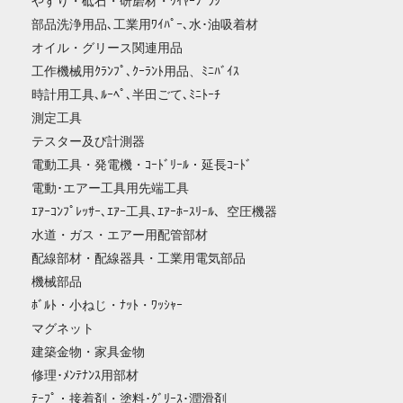
やすり・砥石・研磨材・ﾜｲﾔｰﾌﾞﾗｼ
部品洗浄用品､工業用ﾜｲﾊﾟｰ､水･油吸着材
オイル・グリース関連用品
工作機械用ｸﾗﾝﾌﾟ､ｸｰﾗﾝﾄ用品、ﾐﾆﾊﾞｲｽ
時計用工具､ﾙｰﾍﾟ､半田ごて､ﾐﾆﾄｰﾁ
測定工具
テスター及び計測器
電動工具・発電機・ｺｰﾄﾞﾘｰﾙ・延長ｺｰﾄﾞ
電動･エアー工具用先端工具
ｴｱｰｺﾝﾌﾟﾚｯｻｰ､ｴｱｰ工具､ｴｱｰﾎｰｽﾘｰﾙ、空圧機器
水道・ガス・エアー用配管部材
配線部材・配線器具・工業用電気部品
機械部品
ﾎﾞﾙﾄ・小ねじ・ﾅｯﾄ・ﾜｯｼｬｰ
マグネット
建築金物・家具金物
修理･ﾒﾝﾃﾅﾝｽ用部材
ﾃｰﾌﾟ・接着剤・塗料･ｸﾞﾘｰｽ･潤滑剤