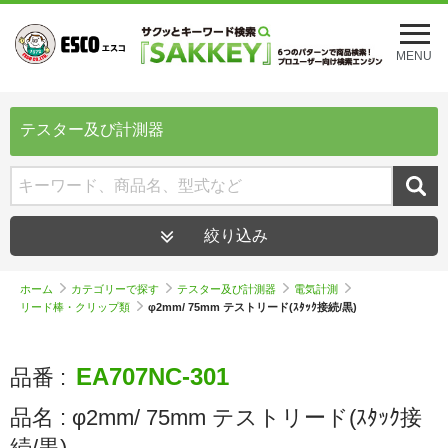
メ
ニ
MENU
ュ
ー
を
開
テスター及び計測器
く
絞り込み
ホーム
カテゴリーで探す
テスター及び計測器
電気計測
リード棒・クリップ類
φ2mm/ 75mm テストリード(ｽﾀｯｸ接続/黒)
EA707NC-301
品番 :
品名 :
φ2mm/ 75mm テストリード(ｽﾀｯｸ接
続/黒)