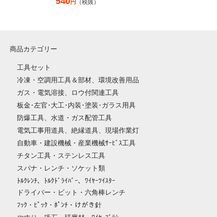
540
円
（税抜）
商品カテゴリー
工具セット
冷凍・空調用工具＆部材、環境改善用品
ガス・電気溶接、ロウ付関連工具
板金･左官･大工･内装･塗装･ガラス用具
防爆工具、水道・ガス配管工具
電気工事用道具、絶縁道具、現場作業灯
自動車・建設機械・産業機械ｻｰﾋﾞｽ工具
チタン工具・ステンレス工具
スパナ・レンチ・ソケット類
ﾄﾙｸﾚﾝﾁ、ﾄﾙｸﾄﾞﾗｲﾊﾞｰ、ﾜｲﾔｰﾂｲｽﾀｰ
ドライバー・ビット・六角棒レンチ
ﾌｯｸ・ﾋﾟｯｸ・ﾎﾟﾝﾁ・けがき針