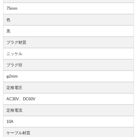
75mm
色
黒
プラグ材質
ニッケル
プラグ径
φ2mm
定格電圧
AC30V、DC60V
定格電流
10A
ケーブル材質