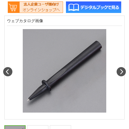
ウェブカタログ画像
Prev
N