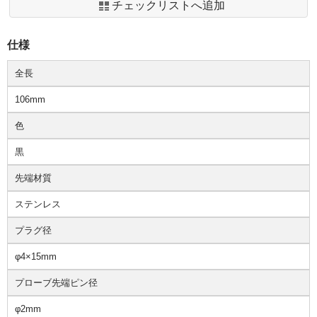
チェックリストへ追加
仕様
全長
106mm
色
黒
先端材質
ステンレス
プラグ径
φ4×15mm
プローブ先端ピン径
φ2mm