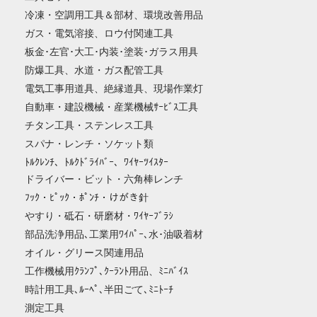
冷凍・空調用工具＆部材、環境改善用品
ガス・電気溶接、ロウ付関連工具
板金･左官･大工･内装･塗装･ガラス用具
防爆工具、水道・ガス配管工具
電気工事用道具、絶縁道具、現場作業灯
自動車・建設機械・産業機械ｻｰﾋﾞｽ工具
チタン工具・ステンレス工具
スパナ・レンチ・ソケット類
ﾄﾙｸﾚﾝﾁ、ﾄﾙｸﾄﾞﾗｲﾊﾞｰ、ﾜｲﾔｰﾂｲｽﾀｰ
ドライバー・ビット・六角棒レンチ
ﾌｯｸ・ﾋﾟｯｸ・ﾎﾟﾝﾁ・けがき針
やすり・砥石・研磨材・ﾜｲﾔｰﾌﾞﾗｼ
部品洗浄用品､工業用ﾜｲﾊﾟｰ､水･油吸着材
オイル・グリース関連用品
工作機械用ｸﾗﾝﾌﾟ､ｸｰﾗﾝﾄ用品、ﾐﾆﾊﾞｲｽ
時計用工具､ﾙｰﾍﾟ､半田ごて､ﾐﾆﾄｰﾁ
測定工具