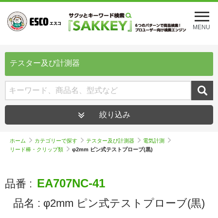
メ
ニ
MENU
ュ
ー
を
開
テスター及び計測器
く
絞り込み
ホーム
カテゴリーで探す
テスター及び計測器
電気計測
リード棒・クリップ類
φ2mm ピン式テストプローブ(黒)
EA707NC-41
品番 :
品名 :
φ2mm ピン式テストプローブ(黒)