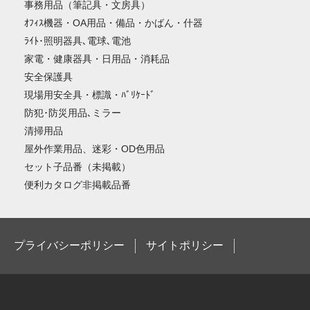
事務用品（筆記具・文房具）
ｵﾌｨｽ機器・OA用品・備品・かばん・什器
ﾗｲﾄ･照明器具､電球､電池
家電・健康器具・日用品・消耗品
安全保護具
現場用安全具・標識・ﾊﾞﾘｹｰﾄﾞ
防犯･防災用品､ミラー
清掃用品
屋外作業用品、迷彩・OD色用品
セット子品番（未掲載）
便利カタログ非掲載品番
プライバシーポリシー
サイトポリシー