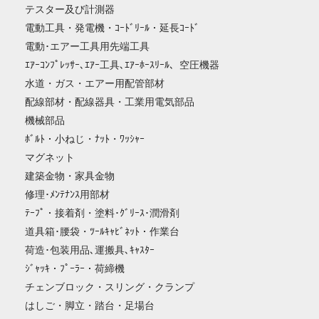
テスター及び計測器
電動工具・発電機・ｺｰﾄﾞﾘｰﾙ・延長ｺｰﾄﾞ
電動･エアー工具用先端工具
ｴｱｰｺﾝﾌﾟﾚｯｻｰ､ｴｱｰ工具､ｴｱｰﾎｰｽﾘｰﾙ、空圧機器
水道・ガス・エアー用配管部材
配線部材・配線器具・工業用電気部品
機械部品
ﾎﾞﾙﾄ・小ねじ・ﾅｯﾄ・ﾜｯｼｬｰ
マグネット
建築金物・家具金物
修理･ﾒﾝﾃﾅﾝｽ用部材
ﾃｰﾌﾟ・接着剤・塗料･ｸﾞﾘｰｽ･潤滑剤
道具箱･腰袋・ﾂｰﾙｷｬﾋﾞﾈｯﾄ・作業台
荷造･包装用品､運搬具､ｷｬｽﾀｰ
ｼﾞｬｯｷ・ﾌﾟｰﾗｰ・荷締機
チェンブロック・スリング・クランプ
はしご・脚立・踏台・足場台