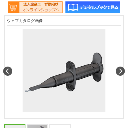
ウェブカタログ画像
Prev
N