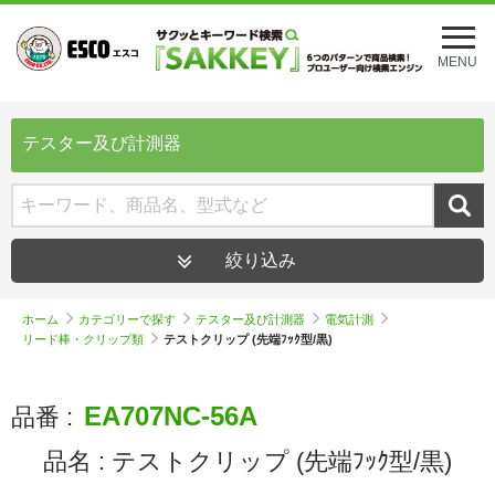
メ
ニ
MENU
ュ
ー
を
開
テスター及び計測器
く
絞り込み
ホーム
カテゴリーで探す
テスター及び計測器
電気計測
リード棒・クリップ類
テストクリップ (先端ﾌｯｸ型/黒)
EA707NC-56A
品番 :
品名 :
テストクリップ (先端ﾌｯｸ型/黒)