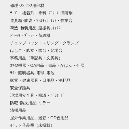
修理･ﾒﾝﾃﾅﾝｽ用部材
ﾃｰﾌﾟ・接着剤・塗料･ｸﾞﾘｰｽ･潤滑剤
道具箱･腰袋・ﾂｰﾙｷｬﾋﾞﾈｯﾄ・作業台
荷造･包装用品､運搬具､ｷｬｽﾀｰ
ｼﾞｬｯｷ・ﾌﾟｰﾗｰ・荷締機
チェンブロック・スリング・クランプ
はしご・脚立・踏台・足場台
事務用品（筆記具・文房具）
ｵﾌｨｽ機器・OA用品・備品・かばん・什器
ﾗｲﾄ･照明器具､電球､電池
家電・健康器具・日用品・消耗品
安全保護具
現場用安全具・標識・ﾊﾞﾘｹｰﾄﾞ
防犯･防災用品､ミラー
清掃用品
屋外作業用品、迷彩・OD色用品
セット子品番（未掲載）