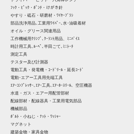
ﾌｯｸ・ﾋﾟｯｸ・ﾎﾟﾝﾁ・けがき針
やすり・砥石・研磨材・ﾜｲﾔｰﾌﾞﾗｼ
部品洗浄用品､工業用ﾜｲﾊﾟｰ､水･油吸着材
オイル・グリース関連用品
工作機械用ｸﾗﾝﾌﾟ､ｸｰﾗﾝﾄ用品、ﾐﾆﾊﾞｲｽ
時計用工具､ﾙｰﾍﾟ､半田ごて､ﾐﾆﾄｰﾁ
測定工具
テスター及び計測器
電動工具・発電機・ｺｰﾄﾞﾘｰﾙ・延長ｺｰﾄﾞ
電動･エアー工具用先端工具
ｴｱｰｺﾝﾌﾟﾚｯｻｰ､ｴｱｰ工具､ｴｱｰﾎｰｽﾘｰﾙ、空圧機器
水道・ガス・エアー用配管部材
配線部材・配線器具・工業用電気部品
機械部品
ﾎﾞﾙﾄ・小ねじ・ﾅｯﾄ・ﾜｯｼｬｰ
マグネット
建築金物・家具金物