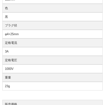
色
黒
プラグ径
φ4×25mm
定格電流
3A
定格電圧
1000V
重量
23g
販売価格