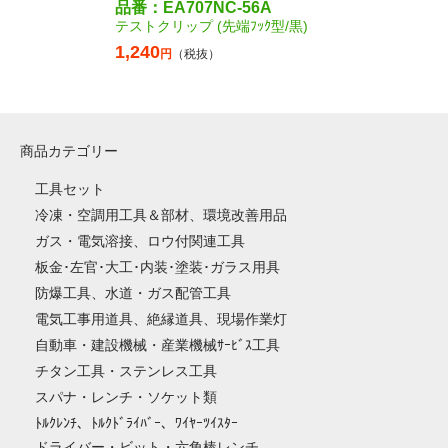
品番：EA707NC-56A
テストクリップ (先端ﾌｯｸ型/黒)
1,240
円
（税抜）
商品カテゴリー
工具セット
冷凍・空調用工具＆部材、環境改善用品
ガス・電気溶接、ロウ付関連工具
板金･左官･大工･内装･塗装･ガラス用具
防爆工具、水道・ガス配管工具
電気工事用道具、絶縁道具、現場作業灯
自動車・建設機械・産業機械ｻｰﾋﾞｽ工具
チタン工具・ステンレス工具
スパナ・レンチ・ソケット類
ﾄﾙｸﾚﾝﾁ、ﾄﾙｸﾄﾞﾗｲﾊﾞｰ、ﾜｲﾔｰﾂｲｽﾀｰ
ドライバー・ビット・六角棒レンチ