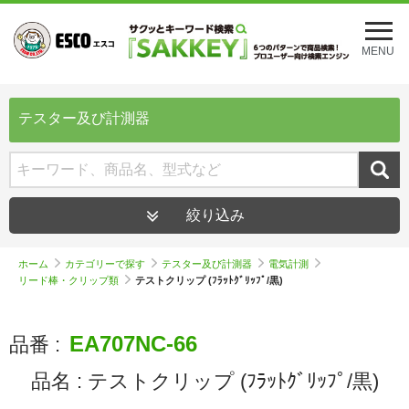
メ
ニ
MENU
ュ
ー
を
開
テスター及び計測器
く
絞り込み
ホーム
カテゴリーで探す
テスター及び計測器
電気計測
リード棒・クリップ類
テストクリップ (ﾌﾗｯﾄｸﾞﾘｯﾌﾟ/黒)
EA707NC-66
品番 :
品名 :
テストクリップ (ﾌﾗｯﾄｸﾞﾘｯﾌﾟ/黒)