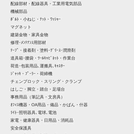
配線部材・配線器具・工業用電気部品
機械部品
ﾎﾞﾙﾄ・小ねじ・ﾅｯﾄ・ﾜｯｼｬｰ
マグネット
建築金物・家具金物
修理･ﾒﾝﾃﾅﾝｽ用部材
ﾃｰﾌﾟ・接着剤・塗料･ｸﾞﾘｰｽ･潤滑剤
道具箱･腰袋・ﾂｰﾙｷｬﾋﾞﾈｯﾄ・作業台
荷造･包装用品､運搬具､ｷｬｽﾀｰ
ｼﾞｬｯｷ・ﾌﾟｰﾗｰ・荷締機
チェンブロック・スリング・クランプ
はしご・脚立・踏台・足場台
事務用品（筆記具・文房具）
ｵﾌｨｽ機器・OA用品・備品・かばん・什器
ﾗｲﾄ･照明器具､電球､電池
家電・健康器具・日用品・消耗品
安全保護具