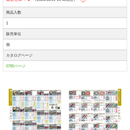
商品入数
1
販売単位
個
カタログページ
0785ページ