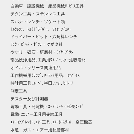
自動車・建設機械・産業機械ｻｰﾋﾞｽ工具
チタン工具・ステンレス工具
スパナ・レンチ・ソケット類
ﾄﾙｸﾚﾝﾁ、ﾄﾙｸﾄﾞﾗｲﾊﾞｰ、ﾜｲﾔｰﾂｲｽﾀｰ
ドライバー・ビット・六角棒レンチ
ﾌｯｸ・ﾋﾟｯｸ・ﾎﾟﾝﾁ・けがき針
やすり・砥石・研磨材・ﾜｲﾔｰﾌﾞﾗｼ
部品洗浄用品､工業用ﾜｲﾊﾟｰ､水･油吸着材
オイル・グリース関連用品
工作機械用ｸﾗﾝﾌﾟ､ｸｰﾗﾝﾄ用品、ﾐﾆﾊﾞｲｽ
時計用工具､ﾙｰﾍﾟ､半田ごて､ﾐﾆﾄｰﾁ
測定工具
テスター及び計測器
電動工具・発電機・ｺｰﾄﾞﾘｰﾙ・延長ｺｰﾄﾞ
電動･エアー工具用先端工具
ｴｱｰｺﾝﾌﾟﾚｯｻｰ､ｴｱｰ工具､ｴｱｰﾎｰｽﾘｰﾙ、空圧機器
水道・ガス・エアー用配管部材