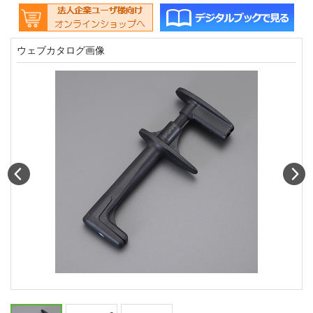
ウェブカタログ画像
Prev
N