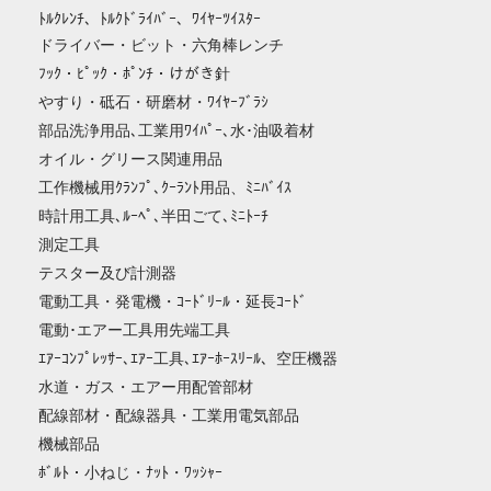
ﾄﾙｸﾚﾝﾁ、ﾄﾙｸﾄﾞﾗｲﾊﾞｰ、ﾜｲﾔｰﾂｲｽﾀｰ
ドライバー・ビット・六角棒レンチ
ﾌｯｸ・ﾋﾟｯｸ・ﾎﾟﾝﾁ・けがき針
やすり・砥石・研磨材・ﾜｲﾔｰﾌﾞﾗｼ
部品洗浄用品､工業用ﾜｲﾊﾟｰ､水･油吸着材
オイル・グリース関連用品
工作機械用ｸﾗﾝﾌﾟ､ｸｰﾗﾝﾄ用品、ﾐﾆﾊﾞｲｽ
時計用工具､ﾙｰﾍﾟ､半田ごて､ﾐﾆﾄｰﾁ
測定工具
テスター及び計測器
電動工具・発電機・ｺｰﾄﾞﾘｰﾙ・延長ｺｰﾄﾞ
電動･エアー工具用先端工具
ｴｱｰｺﾝﾌﾟﾚｯｻｰ､ｴｱｰ工具､ｴｱｰﾎｰｽﾘｰﾙ、空圧機器
水道・ガス・エアー用配管部材
配線部材・配線器具・工業用電気部品
機械部品
ﾎﾞﾙﾄ・小ねじ・ﾅｯﾄ・ﾜｯｼｬｰ