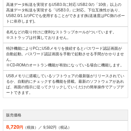
高速データ転送を実現するUSB3.0に対応:USB2.0の「10倍」以上の
高速データ転送を実現する「USB3.0」に対応。下位互換性があり、
USB2.0/1.1のPCでも使用することができます(転送速度はPC側のポー
トに依存します)。
名札などの取り付けに便利なストラップホールがついています。
※ストラップは付属しておりません。
特許機能によりPCにUSBメモリを接続するとパスワード認証画面が
自動起動。パスワード認証画面を手動で起動させる手間がかかりませ
ん。
※CD-ROMのオートラン機能が有効になっている場合に機能します。
USBメモリに搭載しているソフトウェアの最新版がリリースされてい
るか、自動的にチェックする機能を搭載。最新のソフトウェアがあれ
ば、画面の指示に従ってクリックしていくだけの簡単操作でアップデ
ートできます。
販売価格
8,720
円
（税抜）／
9,592
円（税込）