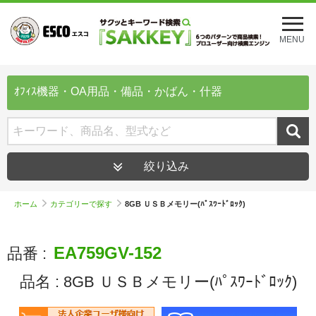
メ
ニ
MENU
ュ
ー
を
開
ｵﾌｨｽ機器・OA用品・備品・かばん・什器
く
絞り込み
ホーム
カテゴリーで探す
8GB ＵＳＢメモリー(ﾊﾟｽﾜｰﾄﾞﾛｯｸ)
EA759GV-152
品番 :
品名 :
8GB ＵＳＢメモリー(ﾊﾟｽﾜｰﾄﾞﾛｯｸ)