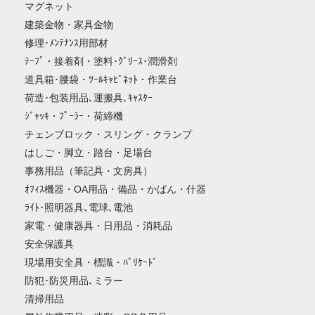
マグネット
建築金物・家具金物
修理･ﾒﾝﾃﾅﾝｽ用部材
ﾃｰﾌﾟ・接着剤・塗料･ｸﾞﾘｰｽ･潤滑剤
道具箱･腰袋・ﾂｰﾙｷｬﾋﾞﾈｯﾄ・作業台
荷造･包装用品､運搬具､ｷｬｽﾀｰ
ｼﾞｬｯｷ・ﾌﾟｰﾗｰ・荷締機
チェンブロック・スリング・クランプ
はしご・脚立・踏台・足場台
事務用品（筆記具・文房具）
ｵﾌｨｽ機器・OA用品・備品・かばん・什器
ﾗｲﾄ･照明器具､電球､電池
家電・健康器具・日用品・消耗品
安全保護具
現場用安全具・標識・ﾊﾞﾘｹｰﾄﾞ
防犯･防災用品､ミラー
清掃用品