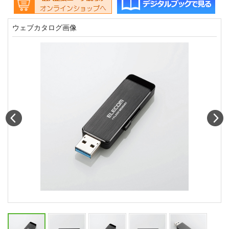
ウェブカタログ画像
Prev
N