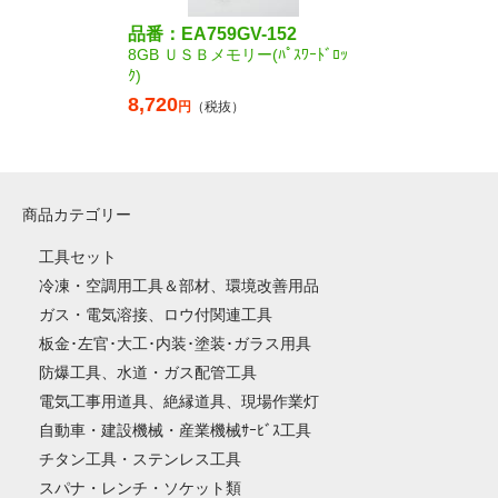
品番：EA759GV-152
8GB ＵＳＢメモリー(ﾊﾟｽﾜｰﾄﾞﾛｯ
ｸ)
8,720
円
（税抜）
商品カテゴリー
工具セット
冷凍・空調用工具＆部材、環境改善用品
ガス・電気溶接、ロウ付関連工具
板金･左官･大工･内装･塗装･ガラス用具
防爆工具、水道・ガス配管工具
電気工事用道具、絶縁道具、現場作業灯
自動車・建設機械・産業機械ｻｰﾋﾞｽ工具
チタン工具・ステンレス工具
スパナ・レンチ・ソケット類