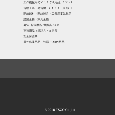
工作機械用ｸﾗﾝﾌﾟ､ｸｰﾗﾝﾄ用品、ﾐﾆﾊﾞｲｽ
電動工具・発電機・ｺｰﾄﾞﾘｰﾙ・延長ｺｰﾄﾞ
配線部材・配線器具・工業用電気部品
建築金物・家具金物
荷造･包装用品､運搬具､ｷｬｽﾀｰ
事務用品（筆記具・文房具）
安全保護具
屋外作業用品、迷彩・OD色用品
© 2018 ESCO Co.,Ltd.