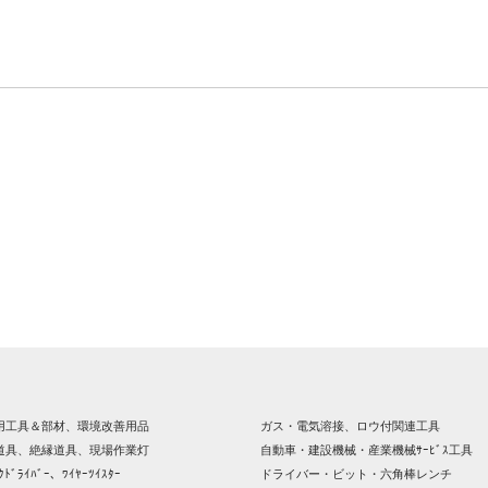
用工具＆部材、環境改善用品
ガス・電気溶接、ロウ付関連工具
道具、絶縁道具、現場作業灯
自動車・建設機械・産業機械ｻｰﾋﾞｽ工具
ｸﾄﾞﾗｲﾊﾞｰ、ﾜｲﾔｰﾂｲｽﾀｰ
ドライバー・ビット・六角棒レンチ