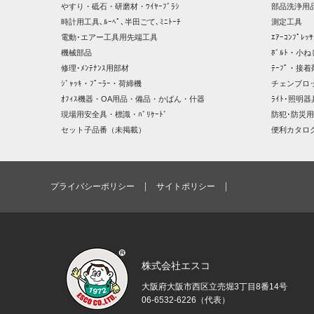
やすり・砥石・研磨材・ﾜｲﾔｰﾌﾞﾗｼ
部品洗浄用品
時計用工具､ﾙｰﾍﾟ､半田ごて､ﾐﾆﾄｰﾁ
測定工具
電動･エアー工具用先端工具
ｴｱｰｺﾝﾌﾟﾚ
機械部品
ﾎﾞﾙﾄ・小ね
修理･ﾒﾝﾃﾅﾝｽ用部材
ﾃｰﾌﾟ・接着
ｼﾞｬｯｷ・ﾌﾟｰﾗｰ・荷締機
チェンブロ
ｵﾌｨｽ機器・OA用品・備品・かばん・什器
ﾗｲﾄ･照明
現場用安全具・標識・ﾊﾞﾘｹｰﾄﾞ
防犯･防災用
セット子品番（未掲載）
便利カタロ
プライバシーポリシー
サイトポリシー
株式会社エスコ
大阪府大阪市西区立売堀3丁目8番14号
06-6532-6226（代表）