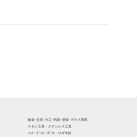
板金･左官･大工･内装･塗装･ガラス用具
チタン工具・ステンレス工具
ﾌｯｸ・ﾋﾟｯｸ・ﾎﾟﾝﾁ・けがき針