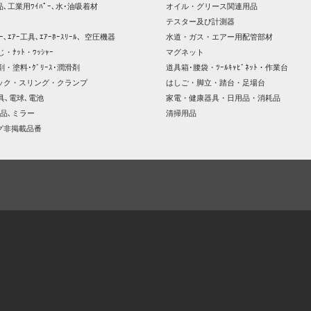
､工業用ﾜｲﾊﾟｰ､水･油吸着材
オイル・グリース関連用品
テスター及び計測器
ｯｻｰ､ｴｱｰ工具､ｴｱｰﾎｰｽﾘｰﾙ、空圧機器
水道・ガス・エアー用配管部材
じ・ﾅｯﾄ・ﾜｯｼｬｰ
マグネット
剤・塗料･ｸﾞﾘｰｽ･潤滑剤
道具箱･腰袋・ﾂｰﾙｷｬﾋﾞﾈｯﾄ・作業台
ック・スリング・クランプ
はしご・脚立・踏台・足場台
器具､電球､電池
家電・健康器具・日用品・消耗品
品､ミラー
清掃用品
グ非掲載品番