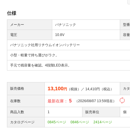
仕様
メーカー
パナソニック
型番
電圧
10.8V
容量
パナソニック社用リチウムイオンバッテリー
Next
小型・軽量で持ち運びがラク。
手元で残容量を確認。4段階LED表示。
13,100
販売価格
カタ
円
（税抜）／
14,410
円（税込）
5
最新在庫：
在庫数
（2026/08/07 13:59現在）
大
商品入数
1
販売単位
個
カタログページ
0845ページ
0846ページ
2414ページ