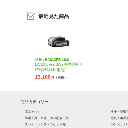
最近見た商品
品番：EA813PB-10.8
DC10.8V/2.0Ah 交換用ﾊﾞｯ
ﾃﾘｰ(ﾘﾁｳﾑｲｵﾝ電池)
13,100
円
（税抜）
商品カテゴリー
工具セット
冷凍・空調
防爆工具、水道・ガス配管工具
電気工事用
スパナ・レンチ・ソケット類
ﾄﾙｸﾚﾝﾁ、ﾄﾙ