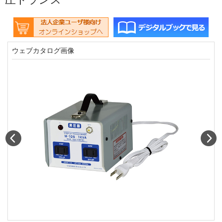
ウェブカタログ画像
Prev
N