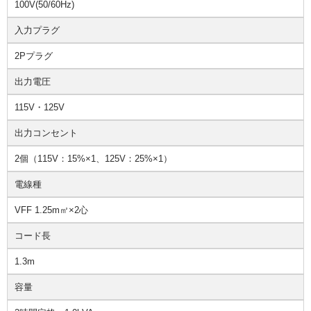
100V(50/60Hz)
入力プラグ
2Pプラグ
出力電圧
115V・125V
出力コンセント
2個（115V：15%×1、125V：25%×1）
電線種
VFF 1.25m㎡×2心
コード長
1.3m
容量