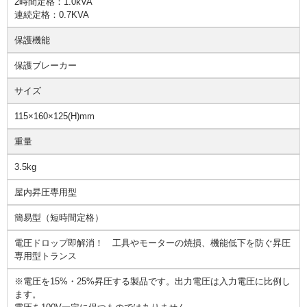
2時間定格：1.0kVA
連続定格：0.7KVA
保護機能
保護ブレーカー
サイズ
115×160×125(H)mm
重量
3.5kg
屋内昇圧専用型
簡易型（短時間定格）
電圧ドロップ即解消！ 工具やモーターの焼損、機能低下を防ぐ昇圧
専用型トランス
※電圧を15%・25%昇圧する製品です。出力電圧は入力電圧に比例し
ます。