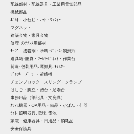
配線部材・配線器具・工業用電気部品
機械部品
ﾎﾞﾙﾄ・小ねじ・ﾅｯﾄ・ﾜｯｼｬｰ
マグネット
建築金物・家具金物
修理･ﾒﾝﾃﾅﾝｽ用部材
ﾃｰﾌﾟ・接着剤・塗料･ｸﾞﾘｰｽ･潤滑剤
道具箱･腰袋・ﾂｰﾙｷｬﾋﾞﾈｯﾄ・作業台
荷造･包装用品､運搬具､ｷｬｽﾀｰ
ｼﾞｬｯｷ・ﾌﾟｰﾗｰ・荷締機
チェンブロック・スリング・クランプ
はしご・脚立・踏台・足場台
事務用品（筆記具・文房具）
ｵﾌｨｽ機器・OA用品・備品・かばん・什器
ﾗｲﾄ･照明器具､電球､電池
家電・健康器具・日用品・消耗品
安全保護具