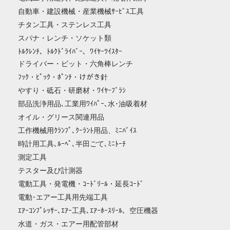
自動車・建設機械・産業機械ｻｰﾋﾞｽ工具
チタン工具・ステンレス工具
スパナ・レンチ・ソケット類
ﾄﾙｸﾚﾝﾁ、ﾄﾙｸﾄﾞﾗｲﾊﾞｰ、ﾜｲﾔｰﾂｲｽﾀｰ
ドライバー・ビット・六角棒レンチ
ﾌｯｸ・ﾋﾟｯｸ・ﾎﾟﾝﾁ・けがき針
やすり・砥石・研磨材・ﾜｲﾔｰﾌﾞﾗｼ
部品洗浄用品､工業用ﾜｲﾊﾟｰ､水･油吸着材
オイル・グリース関連用品
工作機械用ｸﾗﾝﾌﾟ､ｸｰﾗﾝﾄ用品、ﾐﾆﾊﾞｲｽ
時計用工具､ﾙｰﾍﾟ､半田ごて､ﾐﾆﾄｰﾁ
測定工具
テスター及び計測器
電動工具・発電機・ｺｰﾄﾞﾘｰﾙ・延長ｺｰﾄﾞ
電動･エアー工具用先端工具
ｴｱｰｺﾝﾌﾟﾚｯｻｰ､ｴｱｰ工具､ｴｱｰﾎｰｽﾘｰﾙ、空圧機器
水道・ガス・エアー用配管部材