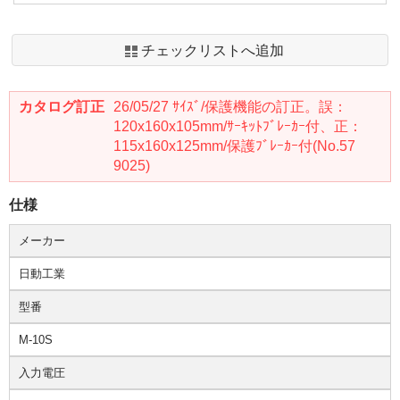
チェックリストへ追加
カタログ訂正
26/05/27 ｻｲｽﾞ/保護機能の訂正。誤：
120x160x105mm/ｻｰｷｯﾄﾌﾞﾚｰｶｰ付、正：
115x160x125mm/保護ﾌﾞﾚｰｶｰ付(No.57
9025)
仕様
メーカー
日動工業
型番
M-10S
入力電圧