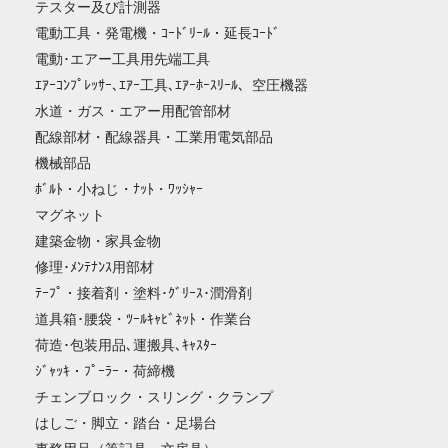
テスター及び計測器
電動工具・発電機・ｺｰﾄﾞﾘｰﾙ・延長ｺｰﾄﾞ
電動･エアー工具用先端工具
ｴｱｰｺﾝﾌﾟﾚｯｻｰ､ｴｱｰ工具､ｴｱｰﾎｰｽﾘｰﾙ、空圧機器
水道・ガス・エアー用配管部材
配線部材・配線器具・工業用電気部品
機械部品
ﾎﾞﾙﾄ・小ねじ・ﾅｯﾄ・ﾜｯｼｬｰ
マグネット
建築金物・家具金物
修理･ﾒﾝﾃﾅﾝｽ用部材
ﾃｰﾌﾟ・接着剤・塗料･ｸﾞﾘｰｽ･潤滑剤
道具箱･腰袋・ﾂｰﾙｷｬﾋﾞﾈｯﾄ・作業台
荷造･包装用品､運搬具､ｷｬｽﾀｰ
ｼﾞｬｯｷ・ﾌﾟｰﾗｰ・荷締機
チェンブロック・スリング・クランプ
はしご・脚立・踏台・足場台