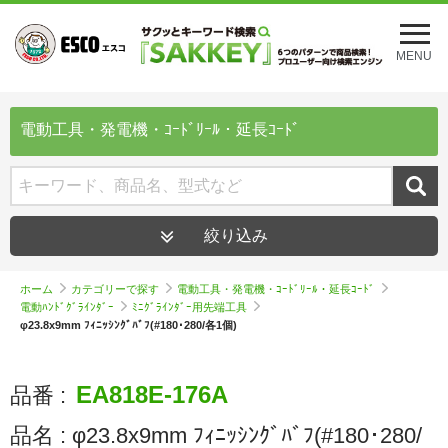
メ
ニ
MENU
ュ
ー
を
開
電動工具・発電機・ｺｰﾄﾞﾘｰﾙ・延長ｺｰﾄﾞ
く
絞り込み
ホーム
カテゴリーで探す
電動工具・発電機・ｺｰﾄﾞﾘｰﾙ・延長ｺｰﾄﾞ
電動ﾊﾝﾄﾞｸﾞﾗｲﾝﾀﾞｰ
ﾐﾆｸﾞﾗｲﾝﾀﾞｰ用先端工具
φ23.8x9mm ﾌｨﾆｯｼﾝｸﾞﾊﾞﾌ(#180･280/各1個)
EA818E-176A
品番 :
品名 :
φ23.8x9mm ﾌｨﾆｯｼﾝｸﾞﾊﾞﾌ(#180･280/