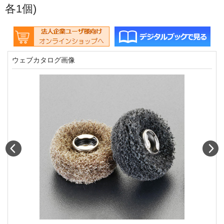
各1個)
ウェブカタログ画像
Prev
N