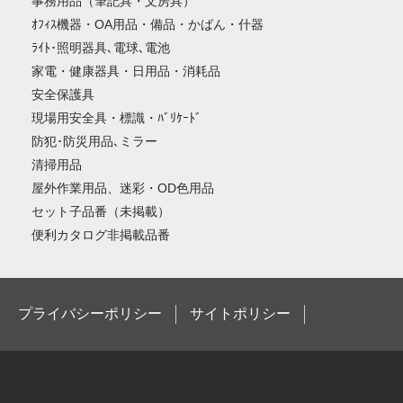
事務用品（筆記具・文房具）
ｵﾌｨｽ機器・OA用品・備品・かばん・什器
ﾗｲﾄ･照明器具､電球､電池
家電・健康器具・日用品・消耗品
安全保護具
現場用安全具・標識・ﾊﾞﾘｹｰﾄﾞ
防犯･防災用品､ミラー
清掃用品
屋外作業用品、迷彩・OD色用品
セット子品番（未掲載）
便利カタログ非掲載品番
プライバシーポリシー
サイトポリシー