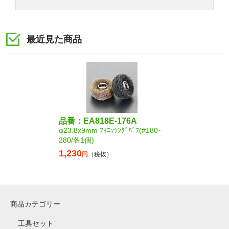
最近見た商品
品番：EA818E-176A
φ23.8x9mm ﾌｨﾆｯｼﾝｸﾞﾊﾞﾌ(#180･
280/各1個)
1,230
円
（税抜）
商品カテゴリー
工具セット