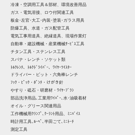
冷凍・空調用工具＆部材、環境改善用品
ガス・電気溶接、ロウ付関連工具
板金･左官･大工･内装･塗装･ガラス用具
防爆工具、水道・ガス配管工具
電気工事用道具、絶縁道具、現場作業灯
自動車・建設機械・産業機械ｻｰﾋﾞｽ工具
チタン工具・ステンレス工具
スパナ・レンチ・ソケット類
ﾄﾙｸﾚﾝﾁ、ﾄﾙｸﾄﾞﾗｲﾊﾞｰ、ﾜｲﾔｰﾂｲｽﾀｰ
ドライバー・ビット・六角棒レンチ
ﾌｯｸ・ﾋﾟｯｸ・ﾎﾟﾝﾁ・けがき針
やすり・砥石・研磨材・ﾜｲﾔｰﾌﾞﾗｼ
部品洗浄用品､工業用ﾜｲﾊﾟｰ､水･油吸着材
オイル・グリース関連用品
工作機械用ｸﾗﾝﾌﾟ､ｸｰﾗﾝﾄ用品、ﾐﾆﾊﾞｲｽ
時計用工具､ﾙｰﾍﾟ､半田ごて､ﾐﾆﾄｰﾁ
測定工具