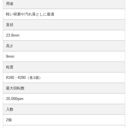
用途
軽い研磨や汚れ落としに最適
直径
23.8mm
高さ
9mm
粒度
#180・#280（各1個）
最大回転数
20,000rpm
入数
2個