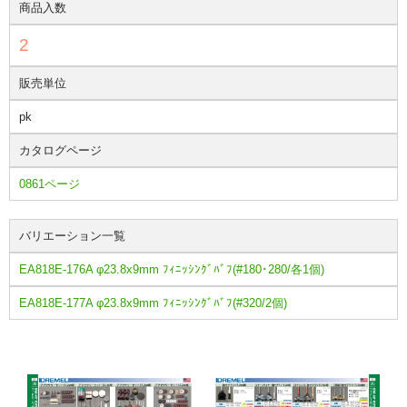
商品入数
2
販売単位
pk
カタログページ
0861ページ
バリエーション一覧
EA818E-176A φ23.8x9mm ﾌｨﾆｯｼﾝｸﾞﾊﾞﾌ(#180･280/各1個)
EA818E-177A φ23.8x9mm ﾌｨﾆｯｼﾝｸﾞﾊﾞﾌ(#320/2個)