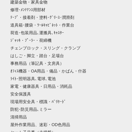
建築金物・家具金物
修理･ﾒﾝﾃﾅﾝｽ用部材
ﾃｰﾌﾟ・接着剤・塗料･ｸﾞﾘｰｽ･潤滑剤
道具箱･腰袋・ﾂｰﾙｷｬﾋﾞﾈｯﾄ・作業台
荷造･包装用品､運搬具､ｷｬｽﾀｰ
ｼﾞｬｯｷ・ﾌﾟｰﾗｰ・荷締機
チェンブロック・スリング・クランプ
はしご・脚立・踏台・足場台
事務用品（筆記具・文房具）
ｵﾌｨｽ機器・OA用品・備品・かばん・什器
ﾗｲﾄ･照明器具､電球､電池
家電・健康器具・日用品・消耗品
安全保護具
現場用安全具・標識・ﾊﾞﾘｹｰﾄﾞ
防犯･防災用品､ミラー
清掃用品
屋外作業用品、迷彩・OD色用品