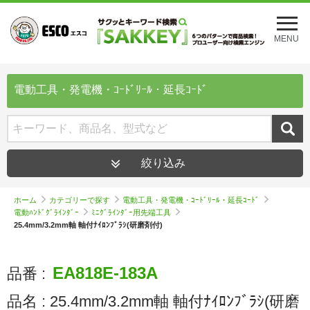
メ
ニ
MENU
ュ
ー
を
開
電動工具・発電機・ｺｰﾄﾞﾘｰﾙ・延長ｺｰﾄﾞ
く
絞り込み
ホーム
カテゴリーで探す
電動工具・発電機・ｺｰﾄﾞﾘｰﾙ・延長ｺｰﾄﾞ
電動ﾊﾝﾄﾞｸﾞﾗｲﾝﾀﾞｰ
ﾐﾆｸﾞﾗｲﾝﾀﾞｰ用先端工具
25.4mm/3.2mm軸 軸付ﾅｲﾛﾝﾌﾞﾗｼ(研磨剤付)
EA818E-183A
品番 :
品名 :
25.4mm/3.2mm軸 軸付ﾅｲﾛﾝﾌﾞﾗｼ(研磨