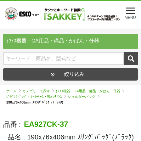
メ
ニ
MENU
ュ
ー
を
開
ｵﾌｨｽ機器・OA用品・備品・かばん・什器
く
絞り込み
ホーム
カテゴリーで探す
ｵﾌｨｽ機器・OA用品・備品・かばん・什器
ﾋﾞｼﾞﾈｽﾊﾞｯｸﾞ・ｷｬﾘｰｹｰｽ・靴ﾒﾝﾃﾅﾝｽ
ショルダーバッグ
190x76x406mm ｽﾘﾝｸﾞﾊﾞｯｸﾞ(ﾌﾞﾗｯｸ)
EA927CK-37
品番 :
品名 :
190x76x406mm ｽﾘﾝｸﾞﾊﾞｯｸﾞ(ﾌﾞﾗｯｸ)