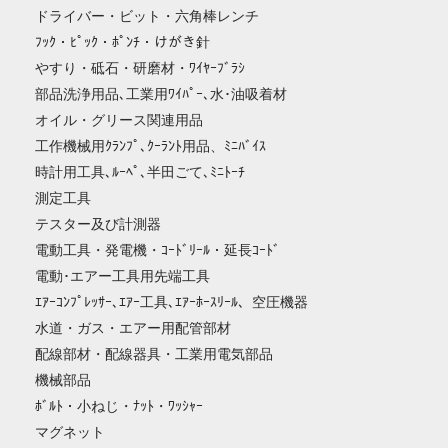
ドライバー・ビット・六角棒レンチ
ﾌｯｸ・ﾋﾟｯｸ・ﾎﾟﾝﾁ・けがき針
やすり・砥石・研磨材・ﾜｲﾔｰﾌﾞﾗｼ
部品洗浄用品､工業用ﾜｲﾊﾟｰ､水･油吸着材
オイル・グリース関連用品
工作機械用ｸﾗﾝﾌﾟ､ｸｰﾗﾝﾄ用品、ﾐﾆﾊﾞｲｽ
時計用工具､ﾙｰﾍﾟ､半田ごて､ﾐﾆﾄｰﾁ
測定工具
テスター及び計測器
電動工具・発電機・ｺｰﾄﾞﾘｰﾙ・延長ｺｰﾄﾞ
電動･エアー工具用先端工具
ｴｱｰｺﾝﾌﾟﾚｯｻｰ､ｴｱｰ工具､ｴｱｰﾎｰｽﾘｰﾙ、空圧機器
水道・ガス・エアー用配管部材
配線部材・配線器具・工業用電気部品
機械部品
ﾎﾞﾙﾄ・小ねじ・ﾅｯﾄ・ﾜｯｼｬｰ
マグネット