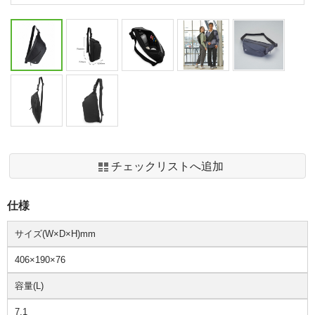
チェックリストへ追加
仕様
サイズ(W×D×H)mm
406×190×76
容量(L)
7.1