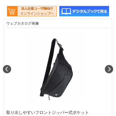
ウェブカタログ画像
Prev
N
取り出しやすいフロントジッパー式ポケット