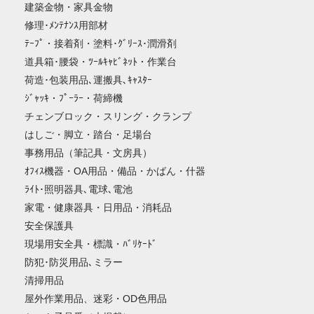
建築金物・家具金物
修理･ﾒﾝﾃﾅﾝｽ用部材
ﾃｰﾌﾟ・接着剤・塗料･ｸﾞﾘｰｽ･潤滑剤
道具箱･腰袋・ﾂｰﾙｷｬﾋﾞﾈｯﾄ・作業台
荷造･包装用品､運搬具､ｷｬｽﾀｰ
ｼﾞｬｯｷ・ﾌﾟｰﾗｰ・荷締機
チェンブロック・スリング・クランプ
はしご・脚立・踏台・足場台
事務用品（筆記具・文房具）
ｵﾌｨｽ機器・OA用品・備品・かばん・什器
ﾗｲﾄ･照明器具､電球､電池
家電・健康器具・日用品・消耗品
安全保護具
現場用安全具・標識・ﾊﾞﾘｹｰﾄﾞ
防犯･防災用品､ミラー
清掃用品
屋外作業用品、迷彩・OD色用品