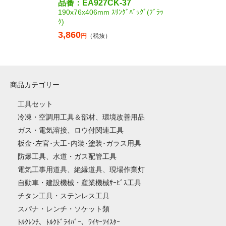
品番：EA927CK-37
190x76x406mm ｽﾘﾝｸﾞﾊﾞｯｸﾞ(ﾌﾞﾗｯ
ｸ)
3,860
円
（税抜）
商品カテゴリー
工具セット
冷凍・空調用工具＆部材、環境改善用品
ガス・電気溶接、ロウ付関連工具
板金･左官･大工･内装･塗装･ガラス用具
防爆工具、水道・ガス配管工具
電気工事用道具、絶縁道具、現場作業灯
自動車・建設機械・産業機械ｻｰﾋﾞｽ工具
チタン工具・ステンレス工具
スパナ・レンチ・ソケット類
ﾄﾙｸﾚﾝﾁ、ﾄﾙｸﾄﾞﾗｲﾊﾞｰ、ﾜｲﾔｰﾂｲｽﾀｰ