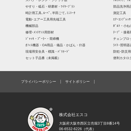
スパナ・レンチ・ソケット類
ﾄﾙｸﾚﾝﾁ、ﾄﾙ
やすり・砥石・研磨材・ﾜｲﾔｰﾌﾞﾗｼ
部品洗浄用品
時計用工具､ﾙｰﾍﾟ､半田ごて､ﾐﾆﾄｰﾁ
測定工具
電動･エアー工具用先端工具
ｴｱｰｺﾝﾌﾟﾚ
機械部品
ﾎﾞﾙﾄ・小ね
修理･ﾒﾝﾃﾅﾝｽ用部材
ﾃｰﾌﾟ・接着
ｼﾞｬｯｷ・ﾌﾟｰﾗｰ・荷締機
チェンブロ
ｵﾌｨｽ機器・OA用品・備品・かばん・什器
ﾗｲﾄ･照明
現場用安全具・標識・ﾊﾞﾘｹｰﾄﾞ
防犯･防災用
セット子品番（未掲載）
便利カタロ
プライバシーポリシー
サイトポリシー
株式会社エスコ
大阪府大阪市西区立売堀3丁目8番14号
06-6532-6226（代表）