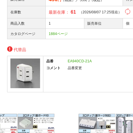
円
（税抜）／
539
円（税込）
61
最新在庫：
在庫数
（2026/08/07 17:25現在）
商品入数
1
販売単位
個
カタログページ
1884ページ
代替品
品番
EA940CD-21A
コメント
品番変更