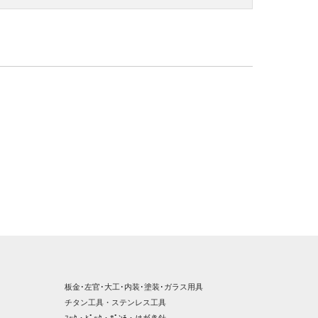
板金･左官･大工･内装･塗装･ガラス用具
チタン工具・ステンレス工具