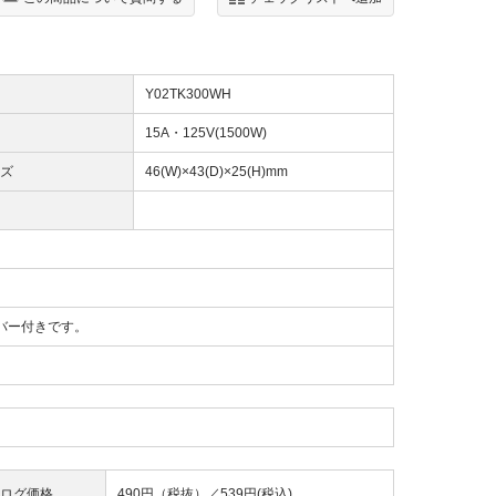
Y02TK300WH
15A・125V(1500W)
ズ
46(W)×43(D)×25(H)mm
バー付きです。
ログ価格
490円（税抜）／
539円(税込)