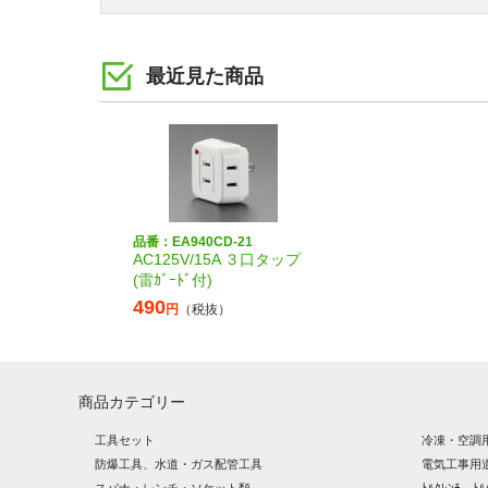
最近見た商品
品番：EA940CD-21
AC125V/15A ３口タップ
(雷ｶﾞｰﾄﾞ付)
490
円
（税抜）
商品カテゴリー
工具セット
冷凍・空調
防爆工具、水道・ガス配管工具
電気工事用