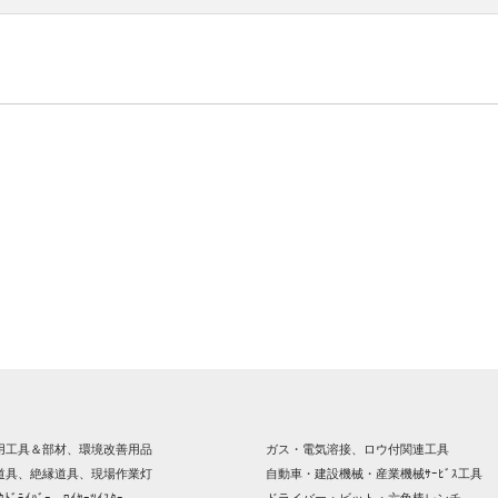
用工具＆部材、環境改善用品
ガス・電気溶接、ロウ付関連工具
道具、絶縁道具、現場作業灯
自動車・建設機械・産業機械ｻｰﾋﾞｽ工具