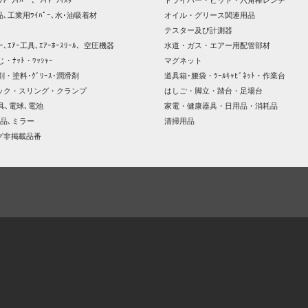
ｸﾄﾞﾗｲﾊﾞｰ、ﾜｲﾔｰﾂｲｽﾀｰ
ドライバー・ビット・六角棒レンチ
､工業用ﾜｲﾊﾟｰ､水･油吸着材
オイル・グリース関連用品
テスター及び計測器
ｯｻｰ､ｴｱｰ工具､ｴｱｰﾎｰｽﾘｰﾙ、空圧機器
水道・ガス・エアー用配管部材
じ・ﾅｯﾄ・ﾜｯｼｬｰ
マグネット
剤・塗料･ｸﾞﾘｰｽ･潤滑剤
道具箱･腰袋・ﾂｰﾙｷｬﾋﾞﾈｯﾄ・作業台
ック・スリング・クランプ
はしご・脚立・踏台・足場台
器具､電球､電池
家電・健康器具・日用品・消耗品
品､ミラー
清掃用品
グ非掲載品番