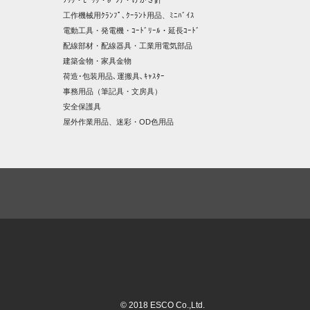
ﾌｯｸ・ﾋﾟｯｸ・ﾎﾟﾝﾁ・けがき針
工作機械用ｸﾗﾝﾌﾟ､ｸｰﾗﾝﾄ用品、ﾐﾆﾊﾞｲｽ
電動工具・発電機・ｺｰﾄﾞﾘｰﾙ・延長ｺｰﾄﾞ
配線部材・配線器具・工業用電気部品
建築金物・家具金物
荷造･包装用品､運搬具､ｷｬｽﾀｰ
事務用品（筆記具・文房具）
安全保護具
屋外作業用品、迷彩・OD色用品
© 2018 ESCO Co.,Ltd.