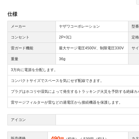
仕様
メーカー
ヤザワコーポレーション
型番
コンセント
2P×3口
定格
雷ガード機能
最大サージ電圧4500V、制限電圧330V
サイ
Next
重量
36g
3方向に電源を分配します。
コンパクトサイズでスペースを気にせず配線できます。
プラグはホコリや湿気によって発生するトラッキング火災を予防する絶縁カ
雷サージフィルターが雷などの過電圧から接続機器を保護します。
大
アイコン
490
販売価格
カタ