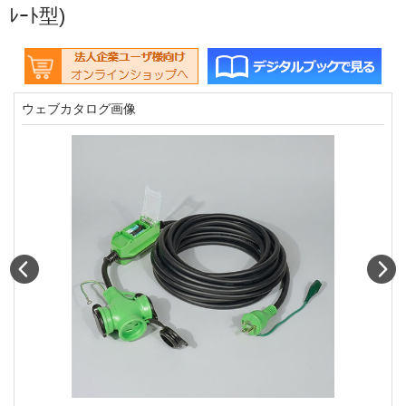
ﾚｰﾄ型)
ウェブカタログ画像
Prev
N