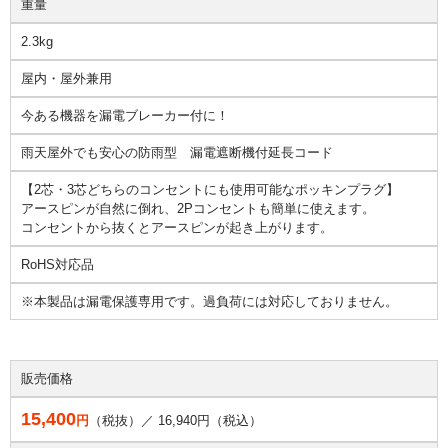
重量
2.3kg
屋内・屋外兼用
今ある機器を漏電ブレーカー付に！
雨天屋外でも安心の防雨型 漏電遮断機付延長コード
【2芯・3芯どちらのコンセントにも使用可能なポッキンプラグ】
アースピンが自然に倒れ、2Pコンセントも簡単に使えます。
コンセントから抜くとアースピンが起き上がります。
RoHS対応品
※本製品は漏電保護専用です。過負荷には対応しておりません。
販売価格
15,400
円
（税抜）／
16,940
円（税込）