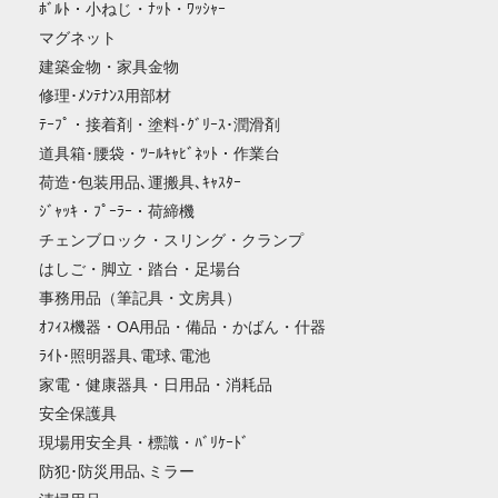
ﾎﾞﾙﾄ・小ねじ・ﾅｯﾄ・ﾜｯｼｬｰ
マグネット
建築金物・家具金物
修理･ﾒﾝﾃﾅﾝｽ用部材
ﾃｰﾌﾟ・接着剤・塗料･ｸﾞﾘｰｽ･潤滑剤
道具箱･腰袋・ﾂｰﾙｷｬﾋﾞﾈｯﾄ・作業台
荷造･包装用品､運搬具､ｷｬｽﾀｰ
ｼﾞｬｯｷ・ﾌﾟｰﾗｰ・荷締機
チェンブロック・スリング・クランプ
はしご・脚立・踏台・足場台
事務用品（筆記具・文房具）
ｵﾌｨｽ機器・OA用品・備品・かばん・什器
ﾗｲﾄ･照明器具､電球､電池
家電・健康器具・日用品・消耗品
安全保護具
現場用安全具・標識・ﾊﾞﾘｹｰﾄﾞ
防犯･防災用品､ミラー