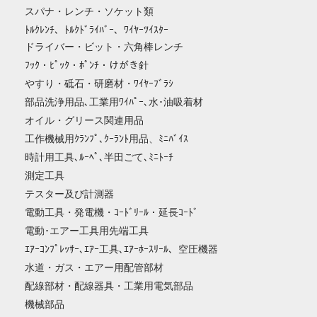
スパナ・レンチ・ソケット類
ﾄﾙｸﾚﾝﾁ、ﾄﾙｸﾄﾞﾗｲﾊﾞｰ、ﾜｲﾔｰﾂｲｽﾀｰ
ドライバー・ビット・六角棒レンチ
ﾌｯｸ・ﾋﾟｯｸ・ﾎﾟﾝﾁ・けがき針
やすり・砥石・研磨材・ﾜｲﾔｰﾌﾞﾗｼ
部品洗浄用品､工業用ﾜｲﾊﾟｰ､水･油吸着材
オイル・グリース関連用品
工作機械用ｸﾗﾝﾌﾟ､ｸｰﾗﾝﾄ用品、ﾐﾆﾊﾞｲｽ
時計用工具､ﾙｰﾍﾟ､半田ごて､ﾐﾆﾄｰﾁ
測定工具
テスター及び計測器
電動工具・発電機・ｺｰﾄﾞﾘｰﾙ・延長ｺｰﾄﾞ
電動･エアー工具用先端工具
ｴｱｰｺﾝﾌﾟﾚｯｻｰ､ｴｱｰ工具､ｴｱｰﾎｰｽﾘｰﾙ、空圧機器
水道・ガス・エアー用配管部材
配線部材・配線器具・工業用電気部品
機械部品