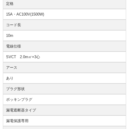
定格
15A・AC100V(1500W)
コード長
10m
電線仕様
SVCT 2.0m㎡×3心
アース
あり
プラグ形状
ポッキンプラグ
漏電遮断器タイプ
漏電保護専用