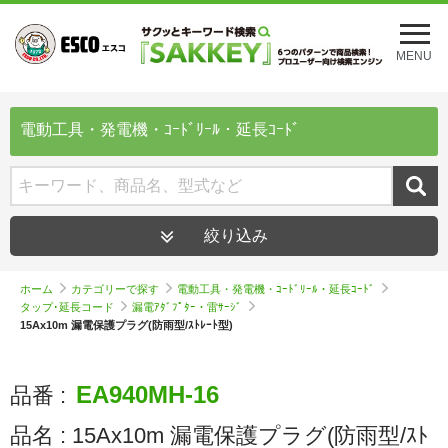
メ
ニ
MENU
ュ
ー
を
開
電動工具・発電機・ｺｰﾄﾞﾘｰﾙ・延長ｺｰﾄﾞ
く
絞り込み
ホーム
カテゴリーで探す
電動工具・発電機・ｺｰﾄﾞﾘｰﾙ・延長ｺｰﾄﾞ
タップ･延長コード
漏電ｱﾀﾞﾌﾟﾀｰ・雷ｻｰｼﾞ
15Ax10m 漏電保護プラグ(防雨型/ｽﾄﾚｰﾄ型)
EA940MH-16
品番 :
品名 :
15Ax10m 漏電保護プラグ(防雨型/ｽﾄ