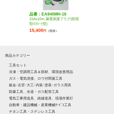
品番：EA940MH-16
15Ax10m 漏電保護プラグ(防雨
型/ｽﾄﾚｰﾄ型)
15,400
円
（税抜）
商品カテゴリー
工具セット
冷凍・空調用工具＆部材、環境改善用品
ガス・電気溶接、ロウ付関連工具
板金･左官･大工･内装･塗装･ガラス用具
防爆工具、水道・ガス配管工具
電気工事用道具、絶縁道具、現場作業灯
自動車・建設機械・産業機械ｻｰﾋﾞｽ工具
チタン工具・ステンレス工具