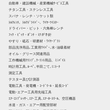
自動車・建設機械・産業機械ｻｰﾋﾞｽ工具
チタン工具・ステンレス工具
スパナ・レンチ・ソケット類
ﾄﾙｸﾚﾝﾁ、ﾄﾙｸﾄﾞﾗｲﾊﾞｰ、ﾜｲﾔｰﾂｲｽﾀｰ
ドライバー・ビット・六角棒レンチ
ﾌｯｸ・ﾋﾟｯｸ・ﾎﾟﾝﾁ・けがき針
やすり・砥石・研磨材・ﾜｲﾔｰﾌﾞﾗｼ
部品洗浄用品､工業用ﾜｲﾊﾟｰ､水･油吸着材
オイル・グリース関連用品
工作機械用ｸﾗﾝﾌﾟ､ｸｰﾗﾝﾄ用品、ﾐﾆﾊﾞｲｽ
時計用工具､ﾙｰﾍﾟ､半田ごて､ﾐﾆﾄｰﾁ
測定工具
テスター及び計測器
電動工具・発電機・ｺｰﾄﾞﾘｰﾙ・延長ｺｰﾄﾞ
電動･エアー工具用先端工具
ｴｱｰｺﾝﾌﾟﾚｯｻｰ､ｴｱｰ工具､ｴｱｰﾎｰｽﾘｰﾙ、空圧機器
水道・ガス・エアー用配管部材