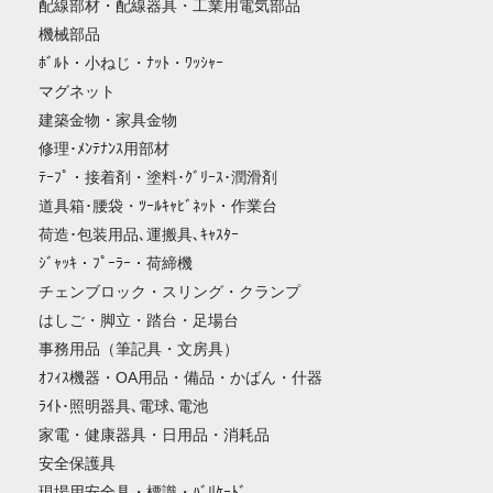
配線部材・配線器具・工業用電気部品
機械部品
ﾎﾞﾙﾄ・小ねじ・ﾅｯﾄ・ﾜｯｼｬｰ
マグネット
建築金物・家具金物
修理･ﾒﾝﾃﾅﾝｽ用部材
ﾃｰﾌﾟ・接着剤・塗料･ｸﾞﾘｰｽ･潤滑剤
道具箱･腰袋・ﾂｰﾙｷｬﾋﾞﾈｯﾄ・作業台
荷造･包装用品､運搬具､ｷｬｽﾀｰ
ｼﾞｬｯｷ・ﾌﾟｰﾗｰ・荷締機
チェンブロック・スリング・クランプ
はしご・脚立・踏台・足場台
事務用品（筆記具・文房具）
ｵﾌｨｽ機器・OA用品・備品・かばん・什器
ﾗｲﾄ･照明器具､電球､電池
家電・健康器具・日用品・消耗品
安全保護具
現場用安全具・標識・ﾊﾞﾘｹｰﾄﾞ