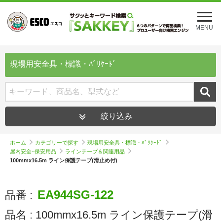
メ
ニ
MENU
ュ
ー
を
開
現場用安全具・標識・ﾊﾞﾘｹｰﾄﾞ
く
絞り込み
ホーム
カテゴリーで探す
現場用安全具・標識・ﾊﾞﾘｹｰﾄﾞ
屋内安全･保安用品
ラインテープ＆関連用品
100mmx16.5m ライン保護テープ(滑止め付)
EA944SG-122
品番 :
品名 :
100mmx16.5m ライン保護テープ(滑