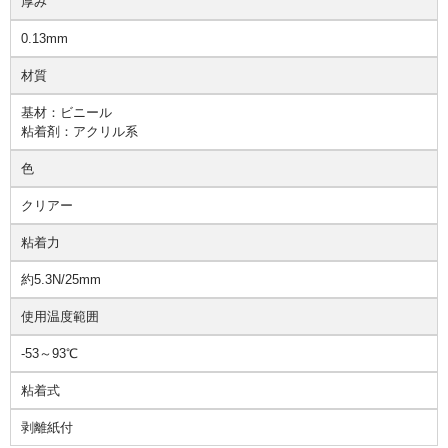
厚み
0.13mm
材質
基材：ビニール
粘着剤：アクリル系
色
クリアー
粘着力
約5.3N/25mm
使用温度範囲
-53～93℃
粘着式
剥離紙付