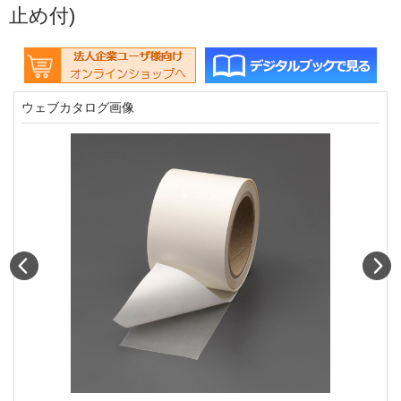
止め付)
ウェブカタログ画像
Prev
N