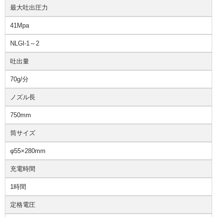
最大吐出圧力
41Mpa
NLGl-1～2
吐出量
70g/分
ノズル長
750mm
筒サイズ
φ55×280mm
充電時間
1時間
定格電圧