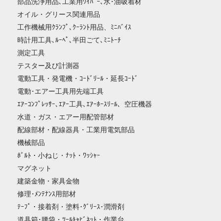
部品洗浄用品､工業用ﾜｲﾊﾟｰ､水･油吸着材
オイル・グリース関連用品
工作機械用ｸﾗﾝﾌﾟ､ｸｰﾗﾝﾄ用品、ﾐﾆﾊﾞｲｽ
時計用工具､ﾙｰﾍﾟ､半田ごて､ﾐﾆﾄｰﾁ
測定工具
テスター及び計測器
電動工具・発電機・ｺｰﾄﾞﾘｰﾙ・延長ｺｰﾄﾞ
電動･エアー工具用先端工具
ｴｱｰｺﾝﾌﾟﾚｯｻｰ､ｴｱｰ工具､ｴｱｰﾎｰｽﾘｰﾙ、空圧機器
水道・ガス・エアー用配管部材
配線部材・配線器具・工業用電気部品
機械部品
ﾎﾞﾙﾄ・小ねじ・ﾅｯﾄ・ﾜｯｼｬｰ
マグネット
建築金物・家具金物
修理･ﾒﾝﾃﾅﾝｽ用部材
ﾃｰﾌﾟ・接着剤・塗料･ｸﾞﾘｰｽ･潤滑剤
道具箱･腰袋・ﾂｰﾙｷｬﾋﾞﾈｯﾄ・作業台