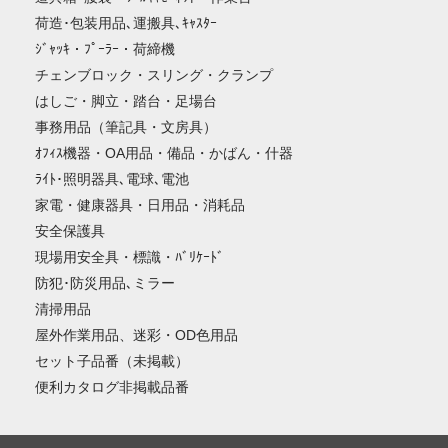
荷造･包装用品､運搬具､ｷｬｽﾀｰ
ｼﾞｬｯｷ・ﾌﾟｰﾗｰ・荷締機
チェンブロック・スリング・クランプ
はしご・脚立・踏台・足場台
事務用品（筆記具・文房具）
ｵﾌｨｽ機器・OA用品・備品・かばん・什器
ﾗｲﾄ･照明器具､電球､電池
家電・健康器具・日用品・消耗品
安全保護具
現場用安全具・標識・ﾊﾞﾘｹｰﾄﾞ
防犯･防災用品､ミラー
清掃用品
屋外作業用品、迷彩・OD色用品
セット子品番（未掲載）
便利カタログ非掲載品番