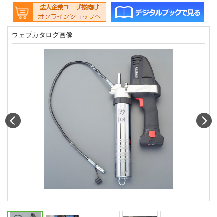
ウェブカタログ画像
Prev
N