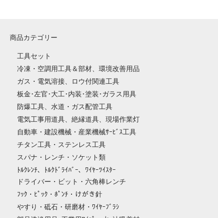
商品カテゴリー
工具セット
冷凍・空調用工具＆部材、環境改善用品
ガス・電気溶接、ロウ付関連工具
板金･左官･大工･内装･塗装･ガラス用具
防爆工具、水道・ガス配管工具
電気工事用道具、絶縁道具、現場作業灯
自動車・建設機械・産業機械ｻｰﾋﾞｽ工具
チタン工具・ステンレス工具
スパナ・レンチ・ソケット類
ﾄﾙｸﾚﾝﾁ、ﾄﾙｸﾄﾞﾗｲﾊﾞｰ、ﾜｲﾔｰﾂｲｽﾀｰ
ドライバー・ビット・六角棒レンチ
ﾌｯｸ・ﾋﾟｯｸ・ﾎﾟﾝﾁ・けがき針
やすり・砥石・研磨材・ﾜｲﾔｰﾌﾞﾗｼ