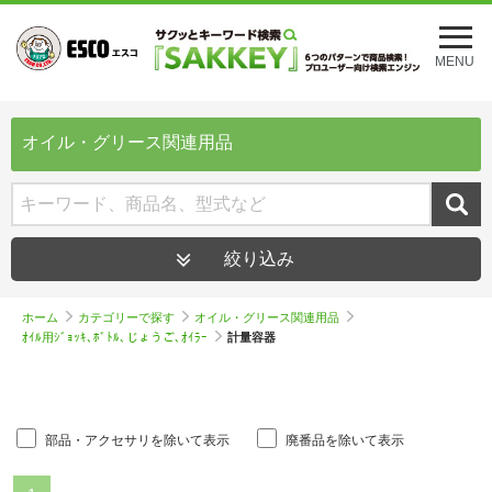
メ
ニ
MENU
ュ
ー
を
開
オイル・グリース関連用品
く
絞り込み
ホーム
カテゴリーで探す
オイル・グリース関連用品
ｵｲﾙ用ｼﾞｮｯｷ､ﾎﾞﾄﾙ､じょうご､ｵｲﾗｰ
計量容器
部品・アクセサリを除いて表示
廃番品を除いて表示