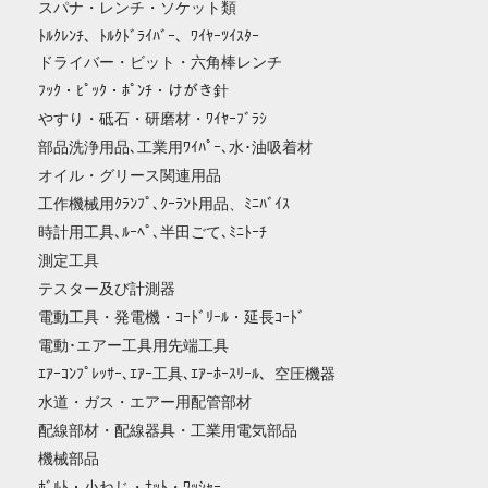
スパナ・レンチ・ソケット類
ﾄﾙｸﾚﾝﾁ、ﾄﾙｸﾄﾞﾗｲﾊﾞｰ、ﾜｲﾔｰﾂｲｽﾀｰ
ドライバー・ビット・六角棒レンチ
ﾌｯｸ・ﾋﾟｯｸ・ﾎﾟﾝﾁ・けがき針
やすり・砥石・研磨材・ﾜｲﾔｰﾌﾞﾗｼ
部品洗浄用品､工業用ﾜｲﾊﾟｰ､水･油吸着材
オイル・グリース関連用品
工作機械用ｸﾗﾝﾌﾟ､ｸｰﾗﾝﾄ用品、ﾐﾆﾊﾞｲｽ
時計用工具､ﾙｰﾍﾟ､半田ごて､ﾐﾆﾄｰﾁ
測定工具
テスター及び計測器
電動工具・発電機・ｺｰﾄﾞﾘｰﾙ・延長ｺｰﾄﾞ
電動･エアー工具用先端工具
ｴｱｰｺﾝﾌﾟﾚｯｻｰ､ｴｱｰ工具､ｴｱｰﾎｰｽﾘｰﾙ、空圧機器
水道・ガス・エアー用配管部材
配線部材・配線器具・工業用電気部品
機械部品
ﾎﾞﾙﾄ・小ねじ・ﾅｯﾄ・ﾜｯｼｬｰ