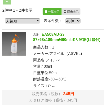
1
2
件中 1～2件表示
一覧表示
画像表示
表示件数：
EA508AD-23
品番 :
87x68x189mm/400ml ポリ容器(目盛付)
商品入数：
1
メーカー:アスベル（ASVEL)
商品名:フォルマ
容量:400ml
目盛単位:50ml
耐熱温度:-30～60℃
サイズ:87×...
345
販売価格（税抜）
円
カタログ価格（税抜）345円