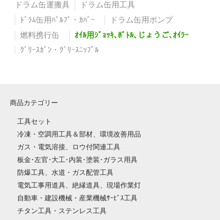
ドラム缶運搬具
ドラム缶用工具
ﾄﾞﾗﾑ缶用ﾊﾞﾙﾌﾞ・ｶﾊﾞｰ
ドラム缶用ポンプ
燃料携行缶
ｵｲﾙ用ｼﾞｮｯｷ､ﾎﾞﾄﾙ､じょうご､ｵｲﾗｰ
ｸﾞﾘｰｽｶﾞﾝ・ｸﾞﾘｰｽﾆｯﾌﾟﾙ
商品カテゴリー
工具セット
冷凍・空調用工具＆部材、環境改善用品
ガス・電気溶接、ロウ付関連工具
板金･左官･大工･内装･塗装･ガラス用具
防爆工具、水道・ガス配管工具
電気工事用道具、絶縁道具、現場作業灯
自動車・建設機械・産業機械ｻｰﾋﾞｽ工具
チタン工具・ステンレス工具