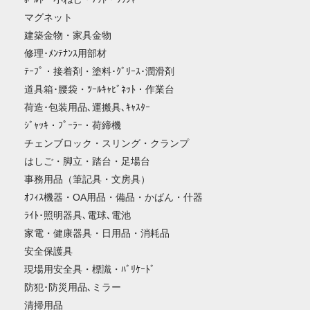
マグネット
建築金物・家具金物
修理･ﾒﾝﾃﾅﾝｽ用部材
ﾃｰﾌﾟ・接着剤・塗料･ｸﾞﾘｰｽ･潤滑剤
道具箱･腰袋・ﾂｰﾙｷｬﾋﾞﾈｯﾄ・作業台
荷造･包装用品､運搬具､ｷｬｽﾀｰ
ｼﾞｬｯｷ・ﾌﾟｰﾗｰ・荷締機
チェンブロック・スリング・クランプ
はしご・脚立・踏台・足場台
事務用品（筆記具・文房具）
ｵﾌｨｽ機器・OA用品・備品・かばん・什器
ﾗｲﾄ･照明器具､電球､電池
家電・健康器具・日用品・消耗品
安全保護具
現場用安全具・標識・ﾊﾞﾘｹｰﾄﾞ
防犯･防災用品､ミラー
清掃用品