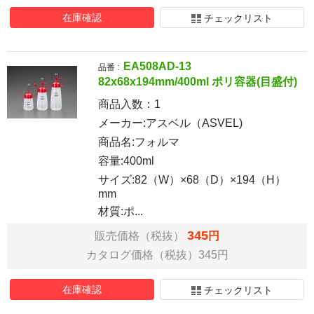
在庫確認
チェックリスト
EA508AD-13
品番 :
82x68x194mm/400ml ポリ容器(目盛付)
商品入数：
1
メーカー:アスベル（ASVEL)
商品名:フォルマ
容量:400ml
サイズ:82（W）×68（D）×194（H）
mm
材質:ポ...
345
販売価格（税抜）
円
カタログ価格（税抜）345円
在庫確認
チェックリスト