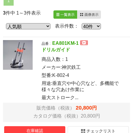
1
3
件中 1～3件表示
一覧表示
画像表示
表示件数：
EA801KM-1
品番 :
ドリルガイド
商品入数：
1
メーカー:神沢鉄工
型番:K-802-4
用途:垂直穴や中心穴など、多機能で
様々な穴あけ作業に
最大ストローク...
20,800
販売価格（税抜）
円
カタログ価格（税抜）20,800円
在庫確認
チェックリスト