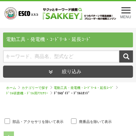
メ
ニ
MENU
ュ
ー
を
開
電動工具・発電機・ｺｰﾄﾞﾘｰﾙ・延長ｺｰﾄﾞ
く
絞り込み
ホーム
カテゴリーで探す
電動工具・発電機・ｺｰﾄﾞﾘｰﾙ・延長ｺｰﾄﾞ
ﾄﾞﾘﾙ研磨機・ﾄﾞﾘﾙ用ｱｸｾｻﾘｰ
ﾄﾞﾘﾙｶﾞｲﾄﾞ・ﾄﾞﾘﾙｽﾀﾝﾄﾞ
部品・アクセサリを除いて表示
廃番品を除いて表示