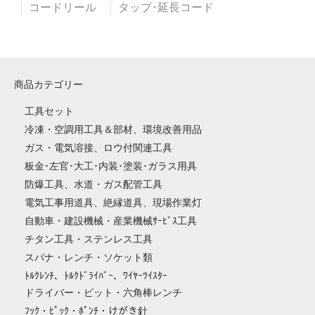
コードリール
タップ･延長コード
商品カテゴリー
工具セット
冷凍・空調用工具＆部材、環境改善用品
ガス・電気溶接、ロウ付関連工具
板金･左官･大工･内装･塗装･ガラス用具
防爆工具、水道・ガス配管工具
電気工事用道具、絶縁道具、現場作業灯
自動車・建設機械・産業機械ｻｰﾋﾞｽ工具
チタン工具・ステンレス工具
スパナ・レンチ・ソケット類
ﾄﾙｸﾚﾝﾁ、ﾄﾙｸﾄﾞﾗｲﾊﾞｰ、ﾜｲﾔｰﾂｲｽﾀｰ
ドライバー・ビット・六角棒レンチ
ﾌｯｸ・ﾋﾟｯｸ・ﾎﾟﾝﾁ・けがき針