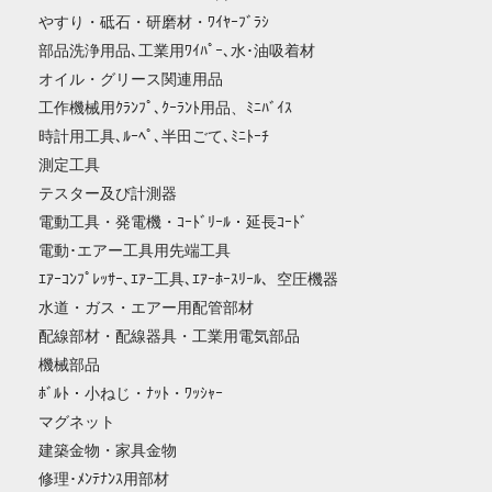
やすり・砥石・研磨材・ﾜｲﾔｰﾌﾞﾗｼ
部品洗浄用品､工業用ﾜｲﾊﾟｰ､水･油吸着材
オイル・グリース関連用品
工作機械用ｸﾗﾝﾌﾟ､ｸｰﾗﾝﾄ用品、ﾐﾆﾊﾞｲｽ
時計用工具､ﾙｰﾍﾟ､半田ごて､ﾐﾆﾄｰﾁ
測定工具
テスター及び計測器
電動工具・発電機・ｺｰﾄﾞﾘｰﾙ・延長ｺｰﾄﾞ
電動･エアー工具用先端工具
ｴｱｰｺﾝﾌﾟﾚｯｻｰ､ｴｱｰ工具､ｴｱｰﾎｰｽﾘｰﾙ、空圧機器
水道・ガス・エアー用配管部材
配線部材・配線器具・工業用電気部品
機械部品
ﾎﾞﾙﾄ・小ねじ・ﾅｯﾄ・ﾜｯｼｬｰ
マグネット
建築金物・家具金物
修理･ﾒﾝﾃﾅﾝｽ用部材