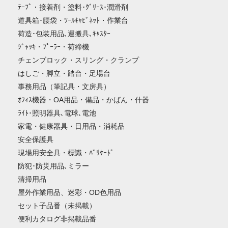
ﾃｰﾌﾟ・接着剤・塗料･ｸﾞﾘｰｽ･潤滑剤
道具箱･腰袋・ﾂｰﾙｷｬﾋﾞﾈｯﾄ・作業台
荷造･包装用品､運搬具､ｷｬｽﾀｰ
ｼﾞｬｯｷ・ﾌﾟｰﾗｰ・荷締機
チェンブロック・スリング・クランプ
はしご・脚立・踏台・足場台
事務用品（筆記具・文房具）
ｵﾌｨｽ機器・OA用品・備品・かばん・什器
ﾗｲﾄ･照明器具､電球､電池
家電・健康器具・日用品・消耗品
安全保護具
現場用安全具・標識・ﾊﾞﾘｹｰﾄﾞ
防犯･防災用品､ミラー
清掃用品
屋外作業用品、迷彩・OD色用品
セット子品番（未掲載）
便利カタログ非掲載品番