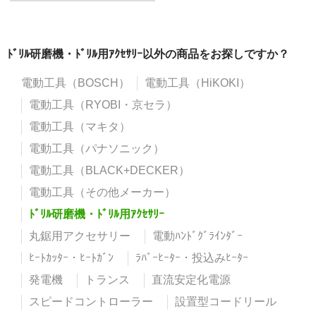
ﾄﾞﾘﾙ研磨機・ﾄﾞﾘﾙ用ｱｸｾｻﾘｰ以外の商品をお探しですか？
電動工具（BOSCH）
電動工具（HiKOKI）
電動工具（RYOBI・京セラ）
電動工具（マキタ）
電動工具（パナソニック）
電動工具（BLACK+DECKER）
電動工具（その他メーカー）
ﾄﾞﾘﾙ研磨機・ﾄﾞﾘﾙ用ｱｸｾｻﾘｰ
丸鋸用アクセサリー
電動ﾊﾝﾄﾞｸﾞﾗｲﾝﾀﾞｰ
ﾋｰﾄｶｯﾀｰ・ﾋｰﾄｶﾞﾝ
ﾗﾊﾞｰﾋｰﾀｰ・投込みﾋｰﾀｰ
発電機
トランス
直流安定化電源
スピードコントローラー
設置型コードリール