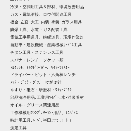
冷凍・空調用工具＆部材、環境改善用品
ガス・電気溶接、ロウ付関連工具
板金･左官･大工･内装･塗装･ガラス用具
防爆工具、水道・ガス配管工具
電気工事用道具、絶縁道具、現場作業灯
自動車・建設機械・産業機械ｻｰﾋﾞｽ工具
チタン工具・ステンレス工具
スパナ・レンチ・ソケット類
ﾄﾙｸﾚﾝﾁ、ﾄﾙｸﾄﾞﾗｲﾊﾞｰ、ﾜｲﾔｰﾂｲｽﾀｰ
ドライバー・ビット・六角棒レンチ
ﾌｯｸ・ﾋﾟｯｸ・ﾎﾟﾝﾁ・けがき針
やすり・砥石・研磨材・ﾜｲﾔｰﾌﾞﾗｼ
部品洗浄用品､工業用ﾜｲﾊﾟｰ､水･油吸着材
オイル・グリース関連用品
工作機械用ｸﾗﾝﾌﾟ､ｸｰﾗﾝﾄ用品、ﾐﾆﾊﾞｲｽ
時計用工具､ﾙｰﾍﾟ､半田ごて､ﾐﾆﾄｰﾁ
測定工具