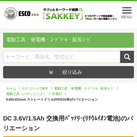
メ
ニ
MENU
ュ
ー
を
開
電動工具・発電機・ｺｰﾄﾞﾘｰﾙ・延長ｺｰﾄﾞ
く
絞り込み
ホーム
カテゴリーで探す
電動工具・発電機・ｺｰﾄﾞﾘｰﾙ・延長ｺｰﾄﾞ
電動工具（パナソニック）
作業灯
6.60x101mm ストレートドリル(HSS/10本)のバリエーション
DC 3.6V/1.5Ah 交換用ﾊﾞｯﾃﾘｰ(ﾘﾁｳﾑｲｵﾝ電池)のバ
リエーション