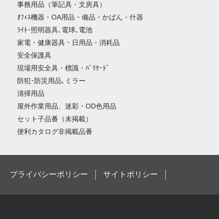
事務用品（筆記具・文房具）
ｵﾌｨｽ機器・OA用品・備品・かばん・什器
ﾗｲﾄ･照明器具､電球､電池
家電・健康器具・日用品・消耗品
安全保護具
現場用安全具・標識・ﾊﾞﾘｹｰﾄﾞ
防犯･防災用品､ミラー
清掃用品
屋外作業用品、迷彩・OD色用品
セット子品番（未掲載）
便利カタログ非掲載品番
プライバシーポリシー
サイトポリシー