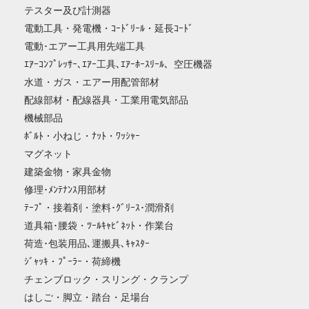
テスター及び計測器
電動工具・発電機・ｺｰﾄﾞﾘｰﾙ・延長ｺｰﾄﾞ
電動･エアー工具用先端工具
ｴｱｰｺﾝﾌﾟﾚｯｻｰ､ｴｱｰ工具､ｴｱｰﾎｰｽﾘｰﾙ、空圧機器
水道・ガス・エアー用配管部材
配線部材・配線器具・工業用電気部品
機械部品
ﾎﾞﾙﾄ・小ねじ・ﾅｯﾄ・ﾜｯｼｬｰ
マグネット
建築金物・家具金物
修理･ﾒﾝﾃﾅﾝｽ用部材
ﾃｰﾌﾟ・接着剤・塗料･ｸﾞﾘｰｽ･潤滑剤
道具箱･腰袋・ﾂｰﾙｷｬﾋﾞﾈｯﾄ・作業台
荷造･包装用品､運搬具､ｷｬｽﾀｰ
ｼﾞｬｯｷ・ﾌﾟｰﾗｰ・荷締機
チェンブロック・スリング・クランプ
はしご・脚立・踏台・足場台