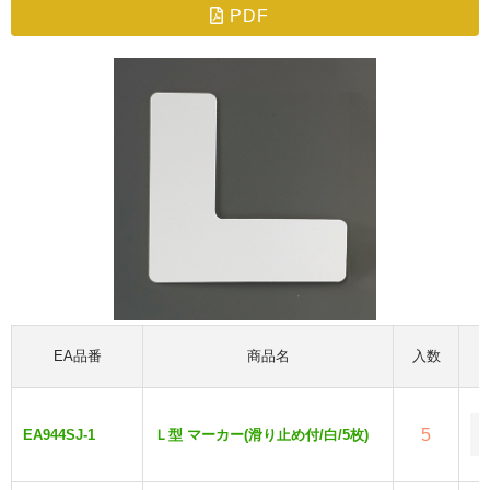
PDF
EA品番
商品名
入数
5
EA944SJ-1
Ｌ型 マーカー(滑り止め付/白/5枚)