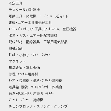
測定工具
テスター及び計測器
電動工具・発電機・ｺｰﾄﾞﾘｰﾙ・延長ｺｰﾄﾞ
電動･エアー工具用先端工具
ｴｱｰｺﾝﾌﾟﾚｯｻｰ､ｴｱｰ工具､ｴｱｰﾎｰｽﾘｰﾙ、空圧機器
水道・ガス・エアー用配管部材
配線部材・配線器具・工業用電気部品
機械部品
ﾎﾞﾙﾄ・小ねじ・ﾅｯﾄ・ﾜｯｼｬｰ
マグネット
建築金物・家具金物
修理･ﾒﾝﾃﾅﾝｽ用部材
ﾃｰﾌﾟ・接着剤・塗料･ｸﾞﾘｰｽ･潤滑剤
道具箱･腰袋・ﾂｰﾙｷｬﾋﾞﾈｯﾄ・作業台
荷造･包装用品､運搬具､ｷｬｽﾀｰ
ｼﾞｬｯｷ・ﾌﾟｰﾗｰ・荷締機
チェンブロック・スリング・クランプ