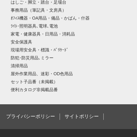
はしご・脚立・踏台・足場台
事務用品（筆記具・文房具）
ｵﾌｨｽ機器・OA用品・備品・かばん・什器
ﾗｲﾄ･照明器具､電球､電池
家電・健康器具・日用品・消耗品
安全保護具
現場用安全具・標識・ﾊﾞﾘｹｰﾄﾞ
防犯･防災用品､ミラー
清掃用品
屋外作業用品、迷彩・OD色用品
セット子品番（未掲載）
便利カタログ非掲載品番
プライバシーポリシー
サイトポリシー