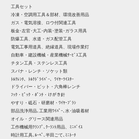
工具セット
冷凍・空調用工具＆部材、環境改善用品
ガス・電気溶接、ロウ付関連工具
板金･左官･大工･内装･塗装･ガラス用具
防爆工具、水道・ガス配管工具
電気工事用道具、絶縁道具、現場作業灯
自動車・建設機械・産業機械ｻｰﾋﾞｽ工具
チタン工具・ステンレス工具
スパナ・レンチ・ソケット類
ﾄﾙｸﾚﾝﾁ、ﾄﾙｸﾄﾞﾗｲﾊﾞｰ、ﾜｲﾔｰﾂｲｽﾀｰ
ドライバー・ビット・六角棒レンチ
ﾌｯｸ・ﾋﾟｯｸ・ﾎﾟﾝﾁ・けがき針
やすり・砥石・研磨材・ﾜｲﾔｰﾌﾞﾗｼ
部品洗浄用品､工業用ﾜｲﾊﾟｰ､水･油吸着材
オイル・グリース関連用品
工作機械用ｸﾗﾝﾌﾟ､ｸｰﾗﾝﾄ用品、ﾐﾆﾊﾞｲｽ
時計用工具､ﾙｰﾍﾟ､半田ごて､ﾐﾆﾄｰﾁ