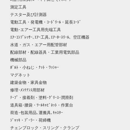
測定工具
テスター及び計測器
電動工具・発電機・ｺｰﾄﾞﾘｰﾙ・延長ｺｰﾄﾞ
電動･エアー工具用先端工具
ｴｱｰｺﾝﾌﾟﾚｯｻｰ､ｴｱｰ工具､ｴｱｰﾎｰｽﾘｰﾙ、空圧機器
水道・ガス・エアー用配管部材
配線部材・配線器具・工業用電気部品
機械部品
ﾎﾞﾙﾄ・小ねじ・ﾅｯﾄ・ﾜｯｼｬｰ
マグネット
建築金物・家具金物
修理･ﾒﾝﾃﾅﾝｽ用部材
ﾃｰﾌﾟ・接着剤・塗料･ｸﾞﾘｰｽ･潤滑剤
道具箱･腰袋・ﾂｰﾙｷｬﾋﾞﾈｯﾄ・作業台
荷造･包装用品､運搬具､ｷｬｽﾀｰ
ｼﾞｬｯｷ・ﾌﾟｰﾗｰ・荷締機
チェンブロック・スリング・クランプ