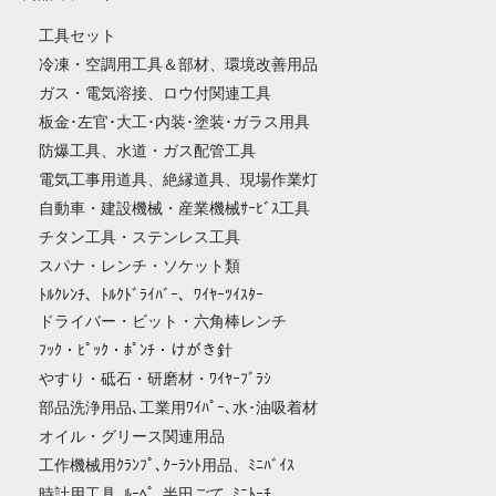
工具セット
冷凍・空調用工具＆部材、環境改善用品
ガス・電気溶接、ロウ付関連工具
板金･左官･大工･内装･塗装･ガラス用具
防爆工具、水道・ガス配管工具
電気工事用道具、絶縁道具、現場作業灯
自動車・建設機械・産業機械ｻｰﾋﾞｽ工具
チタン工具・ステンレス工具
スパナ・レンチ・ソケット類
ﾄﾙｸﾚﾝﾁ、ﾄﾙｸﾄﾞﾗｲﾊﾞｰ、ﾜｲﾔｰﾂｲｽﾀｰ
ドライバー・ビット・六角棒レンチ
ﾌｯｸ・ﾋﾟｯｸ・ﾎﾟﾝﾁ・けがき針
やすり・砥石・研磨材・ﾜｲﾔｰﾌﾞﾗｼ
部品洗浄用品､工業用ﾜｲﾊﾟｰ､水･油吸着材
オイル・グリース関連用品
工作機械用ｸﾗﾝﾌﾟ､ｸｰﾗﾝﾄ用品、ﾐﾆﾊﾞｲｽ
時計用工具､ﾙｰﾍﾟ､半田ごて､ﾐﾆﾄｰﾁ