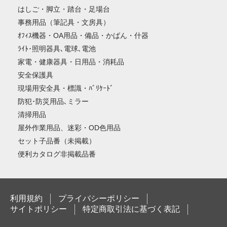
はしご・脚立・踏台・足場台
事務用品（筆記具・文房具）
ｵﾌｨｽ機器・OA用品・備品・かばん・什器
ﾗｲﾄ･照明器具､電球､電池
家電・健康器具・日用品・消耗品
安全保護具
現場用安全具・標識・ﾊﾞﾘｹｰﾄﾞ
防犯･防災用品､ミラー
清掃用品
屋外作業用品、迷彩・OD色用品
セット子品番（未掲載）
便利カタログ非掲載品番
利用規約
プライバシーポリシー
サイトポリシー
特定商取引法に基づく表記