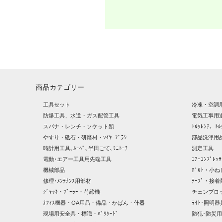
商品カテゴリー
工具セット
冷凍・空調
防爆工具、水道・ガス配管工具
電気工事用
スパナ・レンチ・ソケット類
ﾄﾙｸﾚﾝﾁ、ﾄﾙ
やすり・砥石・研磨材・ﾜｲﾔｰﾌﾞﾗｼ
部品洗浄用品
時計用工具､ﾙｰﾍﾟ､半田ごて､ﾐﾆﾄｰﾁ
測定工具
電動･エアー工具用先端工具
ｴｱｰｺﾝﾌﾟﾚ
機械部品
ﾎﾞﾙﾄ・小ね
修理･ﾒﾝﾃﾅﾝｽ用部材
ﾃｰﾌﾟ・接着
ｼﾞｬｯｷ・ﾌﾟｰﾗｰ・荷締機
チェンブロ
ｵﾌｨｽ機器・OA用品・備品・かばん・什器
ﾗｲﾄ･照明
現場用安全具・標識・ﾊﾞﾘｹｰﾄﾞ
防犯･防災用