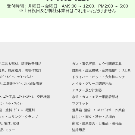
受付時間：月曜日～金曜日 AM9:00 ～ 12:00、PM2:00 ～ 5:00
※土日祝日及び弊社休業日はご利用いただけません
用工具＆部材、環境改善用品
ガス・電気溶接、ロウ付関連工具
道具、絶縁道具、現場作業灯
自動車・建設機械・産業機械ｻｰﾋﾞｽ工具
ｸﾄﾞﾗｲﾊﾞｰ、ﾜｲﾔｰﾂｲｽﾀｰ
ドライバー・ビット・六角棒レンチ
､工業用ﾜｲﾊﾟｰ､水･油吸着材
オイル・グリース関連用品
テスター及び計測器
ｯｻｰ､ｴｱｰ工具､ｴｱｰﾎｰｽﾘｰﾙ、空圧機器
水道・ガス・エアー用配管部材
じ・ﾅｯﾄ・ﾜｯｼｬｰ
マグネット
剤・塗料･ｸﾞﾘｰｽ･潤滑剤
道具箱･腰袋・ﾂｰﾙｷｬﾋﾞﾈｯﾄ・作業台
ック・スリング・クランプ
はしご・脚立・踏台・足場台
器具､電球､電池
家電・健康器具・日用品・消耗品
品､ミラー
清掃用品