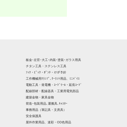
板金･左官･大工･内装･塗装･ガラス用具
チタン工具・ステンレス工具
ﾌｯｸ・ﾋﾟｯｸ・ﾎﾟﾝﾁ・けがき針
工作機械用ｸﾗﾝﾌﾟ､ｸｰﾗﾝﾄ用品、ﾐﾆﾊﾞｲｽ
電動工具・発電機・ｺｰﾄﾞﾘｰﾙ・延長ｺｰﾄﾞ
配線部材・配線器具・工業用電気部品
建築金物・家具金物
荷造･包装用品､運搬具､ｷｬｽﾀｰ
事務用品（筆記具・文房具）
安全保護具
屋外作業用品、迷彩・OD色用品