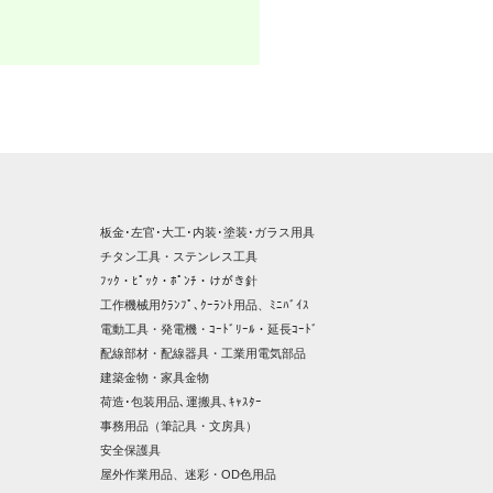
板金･左官･大工･内装･塗装･ガラス用具
チタン工具・ステンレス工具
ﾌｯｸ・ﾋﾟｯｸ・ﾎﾟﾝﾁ・けがき針
工作機械用ｸﾗﾝﾌﾟ､ｸｰﾗﾝﾄ用品、ﾐﾆﾊﾞｲｽ
電動工具・発電機・ｺｰﾄﾞﾘｰﾙ・延長ｺｰﾄﾞ
配線部材・配線器具・工業用電気部品
建築金物・家具金物
荷造･包装用品､運搬具､ｷｬｽﾀｰ
事務用品（筆記具・文房具）
安全保護具
屋外作業用品、迷彩・OD色用品