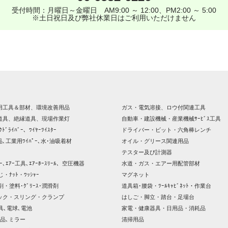
受付時間：月曜日～金曜日 AM9:00 ～ 12:00、PM2:00 ～ 5:00
※土日祝日及び弊社休業日はご利用いただけません
用工具＆部材、環境改善用品
ガス・電気溶接、ロウ付関連工具
道具、絶縁道具、現場作業灯
自動車・建設機械・産業機械ｻｰﾋﾞｽ工具
ｸﾄﾞﾗｲﾊﾞｰ、ﾜｲﾔｰﾂｲｽﾀｰ
ドライバー・ビット・六角棒レンチ
､工業用ﾜｲﾊﾟｰ､水･油吸着材
オイル・グリース関連用品
テスター及び計測器
ｯｻｰ､ｴｱｰ工具､ｴｱｰﾎｰｽﾘｰﾙ、空圧機器
水道・ガス・エアー用配管部材
じ・ﾅｯﾄ・ﾜｯｼｬｰ
マグネット
剤・塗料･ｸﾞﾘｰｽ･潤滑剤
道具箱･腰袋・ﾂｰﾙｷｬﾋﾞﾈｯﾄ・作業台
ック・スリング・クランプ
はしご・脚立・踏台・足場台
器具､電球､電池
家電・健康器具・日用品・消耗品
品､ミラー
清掃用品