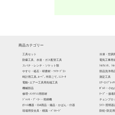
商品カテゴリー
工具セット
冷凍・空調
防爆工具、水道・ガス配管工具
電気工事用
スパナ・レンチ・ソケット類
ﾄﾙｸﾚﾝﾁ、ﾄﾙ
やすり・砥石・研磨材・ﾜｲﾔｰﾌﾞﾗｼ
部品洗浄用品
時計用工具､ﾙｰﾍﾟ､半田ごて､ﾐﾆﾄｰﾁ
測定工具
電動･エアー工具用先端工具
ｴｱｰｺﾝﾌﾟﾚ
機械部品
ﾎﾞﾙﾄ・小ね
修理･ﾒﾝﾃﾅﾝｽ用部材
ﾃｰﾌﾟ・接着
ｼﾞｬｯｷ・ﾌﾟｰﾗｰ・荷締機
チェンブロ
ｵﾌｨｽ機器・OA用品・備品・かばん・什器
ﾗｲﾄ･照明
現場用安全具・標識・ﾊﾞﾘｹｰﾄﾞ
防犯･防災用