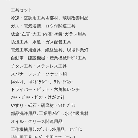
工具セット
冷凍・空調用工具＆部材、環境改善用品
ガス・電気溶接、ロウ付関連工具
板金･左官･大工･内装･塗装･ガラス用具
防爆工具、水道・ガス配管工具
電気工事用道具、絶縁道具、現場作業灯
自動車・建設機械・産業機械ｻｰﾋﾞｽ工具
チタン工具・ステンレス工具
スパナ・レンチ・ソケット類
ﾄﾙｸﾚﾝﾁ、ﾄﾙｸﾄﾞﾗｲﾊﾞｰ、ﾜｲﾔｰﾂｲｽﾀｰ
ドライバー・ビット・六角棒レンチ
ﾌｯｸ・ﾋﾟｯｸ・ﾎﾟﾝﾁ・けがき針
やすり・砥石・研磨材・ﾜｲﾔｰﾌﾞﾗｼ
部品洗浄用品､工業用ﾜｲﾊﾟｰ､水･油吸着材
オイル・グリース関連用品
工作機械用ｸﾗﾝﾌﾟ､ｸｰﾗﾝﾄ用品、ﾐﾆﾊﾞｲｽ
時計用工具､ﾙｰﾍﾟ､半田ごて､ﾐﾆﾄｰﾁ