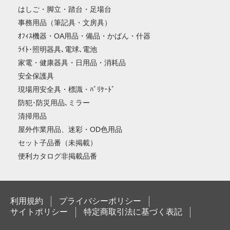
はしご・脚立・踏台・足場台
事務用品（筆記具・文房具）
ｵﾌｨｽ機器・OA用品・備品・かばん・什器
ﾗｲﾄ･照明器具､電球､電池
家電・健康器具・日用品・消耗品
安全保護具
現場用安全具・標識・ﾊﾞﾘｹｰﾄﾞ
防犯･防災用品､ミラー
清掃用品
屋外作業用品、迷彩・OD色用品
セット子品番（未掲載）
便利カタログ非掲載品番
利用規約
プライバシーポリシー
サイトポリシー
特定商取引法に基づく表記