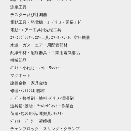
測定工具
テスター及び計測器
電動工具・発電機・ｺｰﾄﾞﾘｰﾙ・延長ｺｰﾄﾞ
電動･エアー工具用先端工具
ｴｱｰｺﾝﾌﾟﾚｯｻｰ､ｴｱｰ工具､ｴｱｰﾎｰｽﾘｰﾙ、空圧機器
水道・ガス・エアー用配管部材
配線部材・配線器具・工業用電気部品
機械部品
ﾎﾞﾙﾄ・小ねじ・ﾅｯﾄ・ﾜｯｼｬｰ
マグネット
建築金物・家具金物
修理･ﾒﾝﾃﾅﾝｽ用部材
ﾃｰﾌﾟ・接着剤・塗料･ｸﾞﾘｰｽ･潤滑剤
道具箱･腰袋・ﾂｰﾙｷｬﾋﾞﾈｯﾄ・作業台
荷造･包装用品､運搬具､ｷｬｽﾀｰ
ｼﾞｬｯｷ・ﾌﾟｰﾗｰ・荷締機
チェンブロック・スリング・クランプ