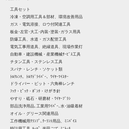
工具セット
冷凍・空調用工具＆部材、環境改善用品
ガス・電気溶接、ロウ付関連工具
板金･左官･大工･内装･塗装･ガラス用具
防爆工具、水道・ガス配管工具
電気工事用道具、絶縁道具、現場作業灯
自動車・建設機械・産業機械ｻｰﾋﾞｽ工具
チタン工具・ステンレス工具
スパナ・レンチ・ソケット類
ﾄﾙｸﾚﾝﾁ、ﾄﾙｸﾄﾞﾗｲﾊﾞｰ、ﾜｲﾔｰﾂｲｽﾀｰ
ドライバー・ビット・六角棒レンチ
ﾌｯｸ・ﾋﾟｯｸ・ﾎﾟﾝﾁ・けがき針
やすり・砥石・研磨材・ﾜｲﾔｰﾌﾞﾗｼ
部品洗浄用品､工業用ﾜｲﾊﾟｰ､水･油吸着材
オイル・グリース関連用品
工作機械用ｸﾗﾝﾌﾟ､ｸｰﾗﾝﾄ用品、ﾐﾆﾊﾞｲｽ
時計用工具､ﾙｰﾍﾟ､半田ごて､ﾐﾆﾄｰﾁ