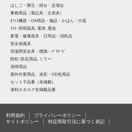
はしご・脚立・踏台・足場台
事務用品（筆記具・文房具）
ｵﾌｨｽ機器・OA用品・備品・かばん・什器
ﾗｲﾄ･照明器具､電球､電池
家電・健康器具・日用品・消耗品
安全保護具
現場用安全具・標識・ﾊﾞﾘｹｰﾄﾞ
防犯･防災用品､ミラー
清掃用品
屋外作業用品、迷彩・OD色用品
セット子品番（未掲載）
便利カタログ非掲載品番
利用規約
プライバシーポリシー
サイトポリシー
特定商取引法に基づく表記