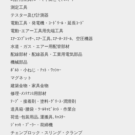
測定工具
テスター及び計測器
電動工具・発電機・ｺｰﾄﾞﾘｰﾙ・延長ｺｰﾄﾞ
電動･エアー工具用先端工具
ｴｱｰｺﾝﾌﾟﾚｯｻｰ､ｴｱｰ工具､ｴｱｰﾎｰｽﾘｰﾙ、空圧機器
水道・ガス・エアー用配管部材
配線部材・配線器具・工業用電気部品
機械部品
ﾎﾞﾙﾄ・小ねじ・ﾅｯﾄ・ﾜｯｼｬｰ
マグネット
建築金物・家具金物
修理･ﾒﾝﾃﾅﾝｽ用部材
ﾃｰﾌﾟ・接着剤・塗料･ｸﾞﾘｰｽ･潤滑剤
道具箱･腰袋・ﾂｰﾙｷｬﾋﾞﾈｯﾄ・作業台
荷造･包装用品､運搬具､ｷｬｽﾀｰ
ｼﾞｬｯｷ・ﾌﾟｰﾗｰ・荷締機
チェンブロック・スリング・クランプ