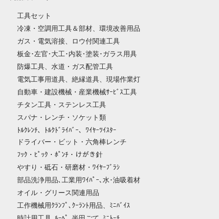
工具セット
冷凍・空調用工具＆部材、環境改善用品
ガス・電気溶接、ロウ付関連工具
板金･左官･大工･内装･塗装･ガラス用具
防爆工具、水道・ガス配管工具
電気工事用道具、絶縁道具、現場作業灯
自動車・建設機械・産業機械ｻｰﾋﾞｽ工具
チタン工具・ステンレス工具
スパナ・レンチ・ソケット類
ﾄﾙｸﾚﾝﾁ、ﾄﾙｸﾄﾞﾗｲﾊﾞｰ、ﾜｲﾔｰﾂｲｽﾀｰ
ドライバー・ビット・六角棒レンチ
ﾌｯｸ・ﾋﾟｯｸ・ﾎﾟﾝﾁ・けがき針
やすり・砥石・研磨材・ﾜｲﾔｰﾌﾞﾗｼ
部品洗浄用品､工業用ﾜｲﾊﾟｰ､水･油吸着材
オイル・グリース関連用品
工作機械用ｸﾗﾝﾌﾟ､ｸｰﾗﾝﾄ用品、ﾐﾆﾊﾞｲｽ
時計用工具､ﾙｰﾍﾟ､半田ごて､ﾐﾆﾄｰﾁ