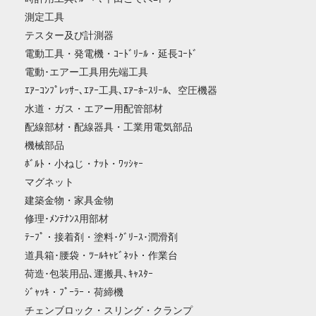
測定工具
テスター及び計測器
電動工具・発電機・ｺｰﾄﾞﾘｰﾙ・延長ｺｰﾄﾞ
電動･エアー工具用先端工具
ｴｱｰｺﾝﾌﾟﾚｯｻｰ､ｴｱｰ工具､ｴｱｰﾎｰｽﾘｰﾙ、空圧機器
水道・ガス・エアー用配管部材
配線部材・配線器具・工業用電気部品
機械部品
ﾎﾞﾙﾄ・小ねじ・ﾅｯﾄ・ﾜｯｼｬｰ
マグネット
建築金物・家具金物
修理･ﾒﾝﾃﾅﾝｽ用部材
ﾃｰﾌﾟ・接着剤・塗料･ｸﾞﾘｰｽ･潤滑剤
道具箱･腰袋・ﾂｰﾙｷｬﾋﾞﾈｯﾄ・作業台
荷造･包装用品､運搬具､ｷｬｽﾀｰ
ｼﾞｬｯｷ・ﾌﾟｰﾗｰ・荷締機
チェンブロック・スリング・クランプ