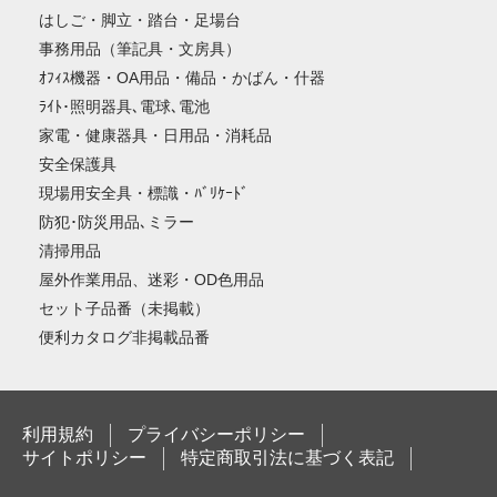
はしご・脚立・踏台・足場台
事務用品（筆記具・文房具）
ｵﾌｨｽ機器・OA用品・備品・かばん・什器
ﾗｲﾄ･照明器具､電球､電池
家電・健康器具・日用品・消耗品
安全保護具
現場用安全具・標識・ﾊﾞﾘｹｰﾄﾞ
防犯･防災用品､ミラー
清掃用品
屋外作業用品、迷彩・OD色用品
セット子品番（未掲載）
便利カタログ非掲載品番
利用規約
プライバシーポリシー
サイトポリシー
特定商取引法に基づく表記