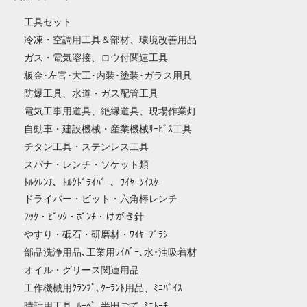
工具セット
冷凍・空調用工具＆部材、環境改善用品
ガス・電気溶接、ロウ付関連工具
板金･左官･大工･内装･塗装･ガラス用具
防爆工具、水道・ガス配管工具
電気工事用道具、絶縁道具、現場作業灯
自動車・建設機械・産業機械ｻｰﾋﾞｽ工具
チタン工具・ステンレス工具
スパナ・レンチ・ソケット類
ﾄﾙｸﾚﾝﾁ、ﾄﾙｸﾄﾞﾗｲﾊﾞｰ、ﾜｲﾔｰﾂｲｽﾀｰ
ドライバー・ビット・六角棒レンチ
ﾌｯｸ・ﾋﾟｯｸ・ﾎﾟﾝﾁ・けがき針
やすり・砥石・研磨材・ﾜｲﾔｰﾌﾞﾗｼ
部品洗浄用品､工業用ﾜｲﾊﾟｰ､水･油吸着材
オイル・グリース関連用品
工作機械用ｸﾗﾝﾌﾟ､ｸｰﾗﾝﾄ用品、ﾐﾆﾊﾞｲｽ
時計用工具､ﾙｰﾍﾟ､半田ごて､ﾐﾆﾄｰﾁ