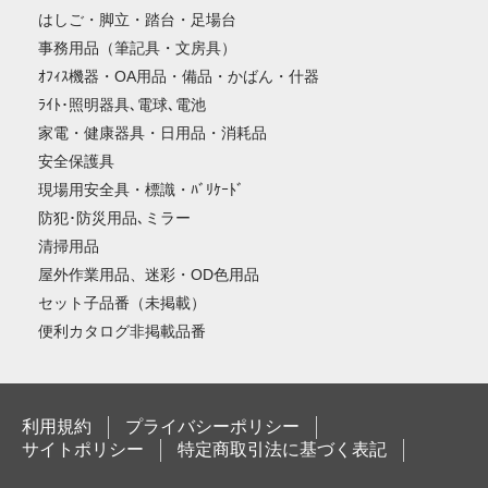
はしご・脚立・踏台・足場台
事務用品（筆記具・文房具）
ｵﾌｨｽ機器・OA用品・備品・かばん・什器
ﾗｲﾄ･照明器具､電球､電池
家電・健康器具・日用品・消耗品
安全保護具
現場用安全具・標識・ﾊﾞﾘｹｰﾄﾞ
防犯･防災用品､ミラー
清掃用品
屋外作業用品、迷彩・OD色用品
セット子品番（未掲載）
便利カタログ非掲載品番
利用規約
プライバシーポリシー
サイトポリシー
特定商取引法に基づく表記