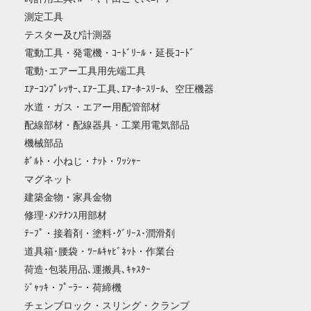
測定工具
テスター及び計測器
電動工具・発電機・ｺｰﾄﾞﾘｰﾙ・延長ｺｰﾄﾞ
電動･エアー工具用先端工具
ｴｱｰｺﾝﾌﾟﾚｯｻｰ､ｴｱｰ工具､ｴｱｰﾎｰｽﾘｰﾙ、空圧機器
水道・ガス・エアー用配管部材
配線部材・配線器具・工業用電気部品
機械部品
ﾎﾞﾙﾄ・小ねじ・ﾅｯﾄ・ﾜｯｼｬｰ
マグネット
建築金物・家具金物
修理･ﾒﾝﾃﾅﾝｽ用部材
ﾃｰﾌﾟ・接着剤・塗料･ｸﾞﾘｰｽ･潤滑剤
道具箱･腰袋・ﾂｰﾙｷｬﾋﾞﾈｯﾄ・作業台
荷造･包装用品､運搬具､ｷｬｽﾀｰ
ｼﾞｬｯｷ・ﾌﾟｰﾗｰ・荷締機
チェンブロック・スリング・クランプ