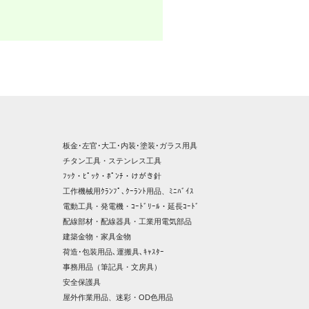
板金･左官･大工･内装･塗装･ガラス用具
チタン工具・ステンレス工具
ﾌｯｸ・ﾋﾟｯｸ・ﾎﾟﾝﾁ・けがき針
工作機械用ｸﾗﾝﾌﾟ､ｸｰﾗﾝﾄ用品、ﾐﾆﾊﾞｲｽ
電動工具・発電機・ｺｰﾄﾞﾘｰﾙ・延長ｺｰﾄﾞ
配線部材・配線器具・工業用電気部品
建築金物・家具金物
荷造･包装用品､運搬具､ｷｬｽﾀｰ
事務用品（筆記具・文房具）
安全保護具
屋外作業用品、迷彩・OD色用品