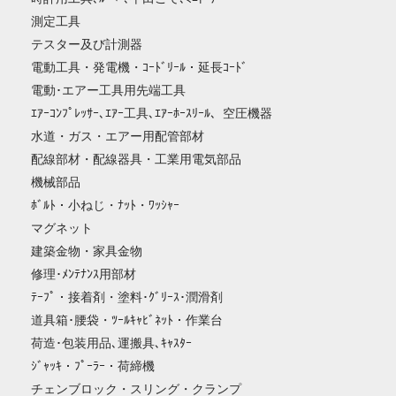
測定工具
テスター及び計測器
電動工具・発電機・ｺｰﾄﾞﾘｰﾙ・延長ｺｰﾄﾞ
電動･エアー工具用先端工具
ｴｱｰｺﾝﾌﾟﾚｯｻｰ､ｴｱｰ工具､ｴｱｰﾎｰｽﾘｰﾙ、空圧機器
水道・ガス・エアー用配管部材
配線部材・配線器具・工業用電気部品
機械部品
ﾎﾞﾙﾄ・小ねじ・ﾅｯﾄ・ﾜｯｼｬｰ
マグネット
建築金物・家具金物
修理･ﾒﾝﾃﾅﾝｽ用部材
ﾃｰﾌﾟ・接着剤・塗料･ｸﾞﾘｰｽ･潤滑剤
道具箱･腰袋・ﾂｰﾙｷｬﾋﾞﾈｯﾄ・作業台
荷造･包装用品､運搬具､ｷｬｽﾀｰ
ｼﾞｬｯｷ・ﾌﾟｰﾗｰ・荷締機
チェンブロック・スリング・クランプ