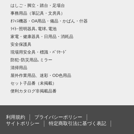
はしご・脚立・踏台・足場台
事務用品（筆記具・文房具）
ｵﾌｨｽ機器・OA用品・備品・かばん・什器
ﾗｲﾄ･照明器具､電球､電池
家電・健康器具・日用品・消耗品
安全保護具
現場用安全具・標識・ﾊﾞﾘｹｰﾄﾞ
防犯･防災用品､ミラー
清掃用品
屋外作業用品、迷彩・OD色用品
セット子品番（未掲載）
便利カタログ非掲載品番
利用規約
プライバシーポリシー
サイトポリシー
特定商取引法に基づく表記