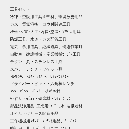
工具セット
冷凍・空調用工具＆部材、環境改善用品
ガス・電気溶接、ロウ付関連工具
板金･左官･大工･内装･塗装･ガラス用具
防爆工具、水道・ガス配管工具
電気工事用道具、絶縁道具、現場作業灯
自動車・建設機械・産業機械ｻｰﾋﾞｽ工具
チタン工具・ステンレス工具
スパナ・レンチ・ソケット類
ﾄﾙｸﾚﾝﾁ、ﾄﾙｸﾄﾞﾗｲﾊﾞｰ、ﾜｲﾔｰﾂｲｽﾀｰ
ドライバー・ビット・六角棒レンチ
ﾌｯｸ・ﾋﾟｯｸ・ﾎﾟﾝﾁ・けがき針
やすり・砥石・研磨材・ﾜｲﾔｰﾌﾞﾗｼ
部品洗浄用品､工業用ﾜｲﾊﾟｰ､水･油吸着材
オイル・グリース関連用品
工作機械用ｸﾗﾝﾌﾟ､ｸｰﾗﾝﾄ用品、ﾐﾆﾊﾞｲｽ
時計用工具､ﾙｰﾍﾟ､半田ごて､ﾐﾆﾄｰﾁ