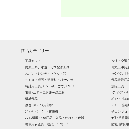
商品カテゴリー
工具セット
冷凍・空調
防爆工具、水道・ガス配管工具
電気工事用
スパナ・レンチ・ソケット類
ﾄﾙｸﾚﾝﾁ、ﾄﾙ
やすり・砥石・研磨材・ﾜｲﾔｰﾌﾞﾗｼ
部品洗浄用品
時計用工具､ﾙｰﾍﾟ､半田ごて､ﾐﾆﾄｰﾁ
測定工具
電動･エアー工具用先端工具
ｴｱｰｺﾝﾌﾟﾚ
機械部品
ﾎﾞﾙﾄ・小ね
修理･ﾒﾝﾃﾅﾝｽ用部材
ﾃｰﾌﾟ・接着
ｼﾞｬｯｷ・ﾌﾟｰﾗｰ・荷締機
チェンブロ
ｵﾌｨｽ機器・OA用品・備品・かばん・什器
ﾗｲﾄ･照明
現場用安全具・標識・ﾊﾞﾘｹｰﾄﾞ
防犯･防災用