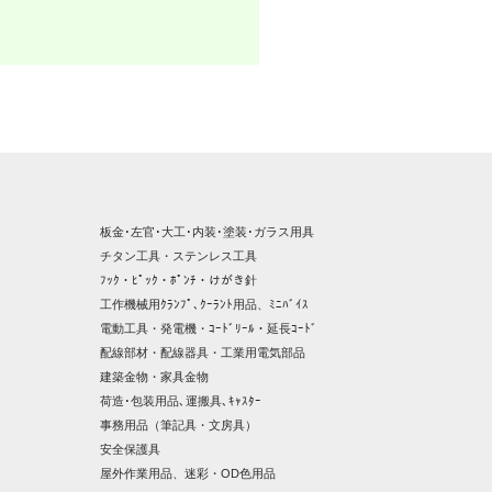
板金･左官･大工･内装･塗装･ガラス用具
チタン工具・ステンレス工具
ﾌｯｸ・ﾋﾟｯｸ・ﾎﾟﾝﾁ・けがき針
工作機械用ｸﾗﾝﾌﾟ､ｸｰﾗﾝﾄ用品、ﾐﾆﾊﾞｲｽ
電動工具・発電機・ｺｰﾄﾞﾘｰﾙ・延長ｺｰﾄﾞ
配線部材・配線器具・工業用電気部品
建築金物・家具金物
荷造･包装用品､運搬具､ｷｬｽﾀｰ
事務用品（筆記具・文房具）
安全保護具
屋外作業用品、迷彩・OD色用品