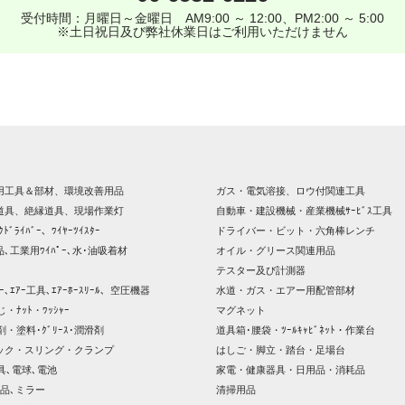
受付時間：月曜日～金曜日 AM9:00 ～ 12:00、PM2:00 ～ 5:00
※土日祝日及び弊社休業日はご利用いただけません
用工具＆部材、環境改善用品
ガス・電気溶接、ロウ付関連工具
道具、絶縁道具、現場作業灯
自動車・建設機械・産業機械ｻｰﾋﾞｽ工具
ｸﾄﾞﾗｲﾊﾞｰ、ﾜｲﾔｰﾂｲｽﾀｰ
ドライバー・ビット・六角棒レンチ
､工業用ﾜｲﾊﾟｰ､水･油吸着材
オイル・グリース関連用品
テスター及び計測器
ｯｻｰ､ｴｱｰ工具､ｴｱｰﾎｰｽﾘｰﾙ、空圧機器
水道・ガス・エアー用配管部材
じ・ﾅｯﾄ・ﾜｯｼｬｰ
マグネット
剤・塗料･ｸﾞﾘｰｽ･潤滑剤
道具箱･腰袋・ﾂｰﾙｷｬﾋﾞﾈｯﾄ・作業台
ック・スリング・クランプ
はしご・脚立・踏台・足場台
器具､電球､電池
家電・健康器具・日用品・消耗品
品､ミラー
清掃用品