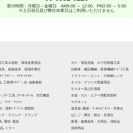
受付時間：月曜日～金曜日 AM9:00 ～ 12:00、PM2:00 ～ 5:00
※土日祝日及び弊社休業日はご利用いただけません
用工具＆部材、環境改善用品
ガス・電気溶接、ロウ付関連工具
道具、絶縁道具、現場作業灯
自動車・建設機械・産業機械ｻｰﾋﾞｽ工具
ｸﾄﾞﾗｲﾊﾞｰ、ﾜｲﾔｰﾂｲｽﾀｰ
ドライバー・ビット・六角棒レンチ
､工業用ﾜｲﾊﾟｰ､水･油吸着材
オイル・グリース関連用品
テスター及び計測器
ｯｻｰ､ｴｱｰ工具､ｴｱｰﾎｰｽﾘｰﾙ、空圧機器
水道・ガス・エアー用配管部材
じ・ﾅｯﾄ・ﾜｯｼｬｰ
マグネット
剤・塗料･ｸﾞﾘｰｽ･潤滑剤
道具箱･腰袋・ﾂｰﾙｷｬﾋﾞﾈｯﾄ・作業台
ック・スリング・クランプ
はしご・脚立・踏台・足場台
器具､電球､電池
家電・健康器具・日用品・消耗品
品､ミラー
清掃用品