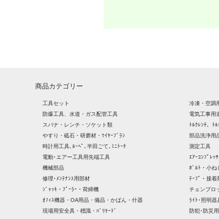
商品カテゴリー
工具セット
冷凍・空調
防爆工具、水道・ガス配管工具
電気工事用
スパナ・レンチ・ソケット類
ﾄﾙｸﾚﾝﾁ、ﾄﾙ
やすり・砥石・研磨材・ﾜｲﾔｰﾌﾞﾗｼ
部品洗浄用品
時計用工具､ﾙｰﾍﾟ､半田ごて､ﾐﾆﾄｰﾁ
測定工具
電動･エアー工具用先端工具
ｴｱｰｺﾝﾌﾟﾚ
機械部品
ﾎﾞﾙﾄ・小ね
修理･ﾒﾝﾃﾅﾝｽ用部材
ﾃｰﾌﾟ・接着
ｼﾞｬｯｷ・ﾌﾟｰﾗｰ・荷締機
チェンブロ
ｵﾌｨｽ機器・OA用品・備品・かばん・什器
ﾗｲﾄ･照明
現場用安全具・標識・ﾊﾞﾘｹｰﾄﾞ
防犯･防災用