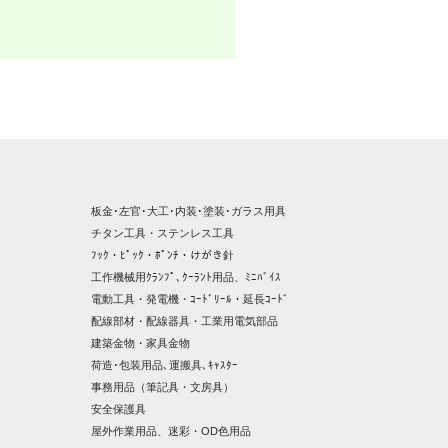
板金･左官･大工･内装･塗装･ガラス用具
チタン工具・ステンレス工具
ﾌｯｸ・ﾋﾟｯｸ・ﾎﾟﾝﾁ・けがき針
工作機械用ｸﾗﾝﾌﾟ､ｸｰﾗﾝﾄ用品、ﾐﾆﾊﾞｲｽ
電動工具・発電機・ｺｰﾄﾞﾘｰﾙ・延長ｺｰﾄﾞ
配線部材・配線器具・工業用電気部品
建築金物・家具金物
荷造･包装用品､運搬具､ｷｬｽﾀｰ
事務用品（筆記具・文房具）
安全保護具
屋外作業用品、迷彩・OD色用品