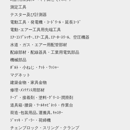
測定工具
テスター及び計測器
電動工具・発電機・ｺｰﾄﾞﾘｰﾙ・延長ｺｰﾄﾞ
電動･エアー工具用先端工具
ｴｱｰｺﾝﾌﾟﾚｯｻｰ､ｴｱｰ工具､ｴｱｰﾎｰｽﾘｰﾙ、空圧機器
水道・ガス・エアー用配管部材
配線部材・配線器具・工業用電気部品
機械部品
ﾎﾞﾙﾄ・小ねじ・ﾅｯﾄ・ﾜｯｼｬｰ
マグネット
建築金物・家具金物
修理･ﾒﾝﾃﾅﾝｽ用部材
ﾃｰﾌﾟ・接着剤・塗料･ｸﾞﾘｰｽ･潤滑剤
道具箱･腰袋・ﾂｰﾙｷｬﾋﾞﾈｯﾄ・作業台
荷造･包装用品､運搬具､ｷｬｽﾀｰ
ｼﾞｬｯｷ・ﾌﾟｰﾗｰ・荷締機
チェンブロック・スリング・クランプ