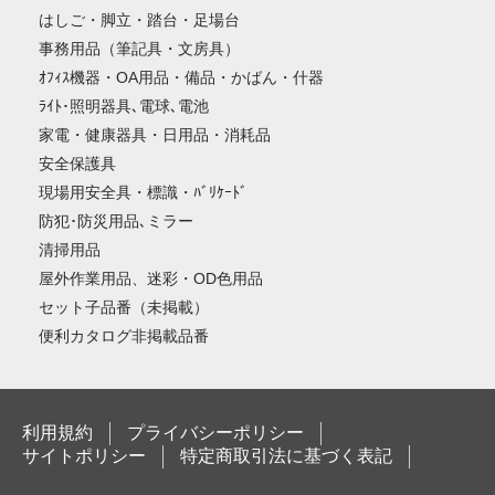
はしご・脚立・踏台・足場台
事務用品（筆記具・文房具）
ｵﾌｨｽ機器・OA用品・備品・かばん・什器
ﾗｲﾄ･照明器具､電球､電池
家電・健康器具・日用品・消耗品
安全保護具
現場用安全具・標識・ﾊﾞﾘｹｰﾄﾞ
防犯･防災用品､ミラー
清掃用品
屋外作業用品、迷彩・OD色用品
セット子品番（未掲載）
便利カタログ非掲載品番
利用規約
プライバシーポリシー
サイトポリシー
特定商取引法に基づく表記