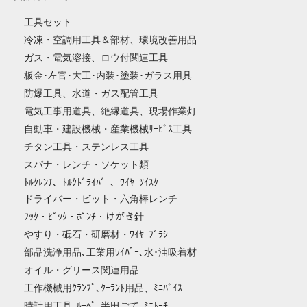
工具セット
冷凍・空調用工具＆部材、環境改善用品
ガス・電気溶接、ロウ付関連工具
板金･左官･大工･内装･塗装･ガラス用具
防爆工具、水道・ガス配管工具
電気工事用道具、絶縁道具、現場作業灯
自動車・建設機械・産業機械ｻｰﾋﾞｽ工具
チタン工具・ステンレス工具
スパナ・レンチ・ソケット類
ﾄﾙｸﾚﾝﾁ、ﾄﾙｸﾄﾞﾗｲﾊﾞｰ、ﾜｲﾔｰﾂｲｽﾀｰ
ドライバー・ビット・六角棒レンチ
ﾌｯｸ・ﾋﾟｯｸ・ﾎﾟﾝﾁ・けがき針
やすり・砥石・研磨材・ﾜｲﾔｰﾌﾞﾗｼ
部品洗浄用品､工業用ﾜｲﾊﾟｰ､水･油吸着材
オイル・グリース関連用品
工作機械用ｸﾗﾝﾌﾟ､ｸｰﾗﾝﾄ用品、ﾐﾆﾊﾞｲｽ
時計用工具､ﾙｰﾍﾟ､半田ごて､ﾐﾆﾄｰﾁ