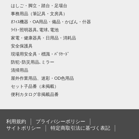
はしご・脚立・踏台・足場台
事務用品（筆記具・文房具）
ｵﾌｨｽ機器・OA用品・備品・かばん・什器
ﾗｲﾄ･照明器具､電球､電池
家電・健康器具・日用品・消耗品
安全保護具
現場用安全具・標識・ﾊﾞﾘｹｰﾄﾞ
防犯･防災用品､ミラー
清掃用品
屋外作業用品、迷彩・OD色用品
セット子品番（未掲載）
便利カタログ非掲載品番
利用規約
プライバシーポリシー
サイトポリシー
特定商取引法に基づく表記