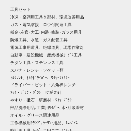
工具セット
冷凍・空調用工具＆部材、環境改善用品
ガス・電気溶接、ロウ付関連工具
板金･左官･大工･内装･塗装･ガラス用具
防爆工具、水道・ガス配管工具
電気工事用道具、絶縁道具、現場作業灯
自動車・建設機械・産業機械ｻｰﾋﾞｽ工具
チタン工具・ステンレス工具
スパナ・レンチ・ソケット類
ﾄﾙｸﾚﾝﾁ、ﾄﾙｸﾄﾞﾗｲﾊﾞｰ、ﾜｲﾔｰﾂｲｽﾀｰ
ドライバー・ビット・六角棒レンチ
ﾌｯｸ・ﾋﾟｯｸ・ﾎﾟﾝﾁ・けがき針
やすり・砥石・研磨材・ﾜｲﾔｰﾌﾞﾗｼ
部品洗浄用品､工業用ﾜｲﾊﾟｰ､水･油吸着材
オイル・グリース関連用品
工作機械用ｸﾗﾝﾌﾟ､ｸｰﾗﾝﾄ用品、ﾐﾆﾊﾞｲｽ
時計用工具､ﾙｰﾍﾟ､半田ごて､ﾐﾆﾄｰﾁ