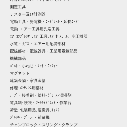
測定工具
テスター及び計測器
電動工具・発電機・ｺｰﾄﾞﾘｰﾙ・延長ｺｰﾄﾞ
電動･エアー工具用先端工具
ｴｱｰｺﾝﾌﾟﾚｯｻｰ､ｴｱｰ工具､ｴｱｰﾎｰｽﾘｰﾙ、空圧機器
水道・ガス・エアー用配管部材
配線部材・配線器具・工業用電気部品
機械部品
ﾎﾞﾙﾄ・小ねじ・ﾅｯﾄ・ﾜｯｼｬｰ
マグネット
建築金物・家具金物
修理･ﾒﾝﾃﾅﾝｽ用部材
ﾃｰﾌﾟ・接着剤・塗料･ｸﾞﾘｰｽ･潤滑剤
道具箱･腰袋・ﾂｰﾙｷｬﾋﾞﾈｯﾄ・作業台
荷造･包装用品､運搬具､ｷｬｽﾀｰ
ｼﾞｬｯｷ・ﾌﾟｰﾗｰ・荷締機
チェンブロック・スリング・クランプ