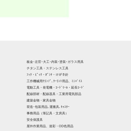
板金･左官･大工･内装･塗装･ガラス用具
チタン工具・ステンレス工具
ﾌｯｸ・ﾋﾟｯｸ・ﾎﾟﾝﾁ・けがき針
工作機械用ｸﾗﾝﾌﾟ､ｸｰﾗﾝﾄ用品、ﾐﾆﾊﾞｲｽ
電動工具・発電機・ｺｰﾄﾞﾘｰﾙ・延長ｺｰﾄﾞ
配線部材・配線器具・工業用電気部品
建築金物・家具金物
荷造･包装用品､運搬具､ｷｬｽﾀｰ
事務用品（筆記具・文房具）
安全保護具
屋外作業用品、迷彩・OD色用品