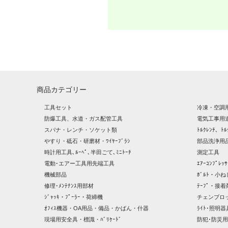
商品カテゴリー
工具セット
冷凍・空調
防爆工具、水道・ガス配管工具
電気工事用
スパナ・レンチ・ソケット類
ﾄﾙｸﾚﾝﾁ、ﾄﾙ
やすり・砥石・研磨材・ﾜｲﾔｰﾌﾞﾗｼ
部品洗浄用品
時計用工具､ﾙｰﾍﾟ､半田ごて､ﾐﾆﾄｰﾁ
測定工具
電動･エアー工具用先端工具
ｴｱｰｺﾝﾌﾟﾚ
機械部品
ﾎﾞﾙﾄ・小ね
修理･ﾒﾝﾃﾅﾝｽ用部材
ﾃｰﾌﾟ・接着
ｼﾞｬｯｷ・ﾌﾟｰﾗｰ・荷締機
チェンブロ
ｵﾌｨｽ機器・OA用品・備品・かばん・什器
ﾗｲﾄ･照明
現場用安全具・標識・ﾊﾞﾘｹｰﾄﾞ
防犯･防災用