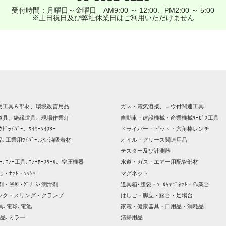
受付時間：月曜日～金曜日 AM9:00 ～ 12:00、PM2:00 ～ 5:00
※土日祝日及び弊社休業日はご利用いただけません
用工具＆部材、環境改善用品
ガス・電気溶接、ロウ付関連工具
道具、絶縁道具、現場作業灯
自動車・建設機械・産業機械ｻｰﾋﾞｽ工具
ｸﾄﾞﾗｲﾊﾞｰ、ﾜｲﾔｰﾂｲｽﾀｰ
ドライバー・ビット・六角棒レンチ
､工業用ﾜｲﾊﾟｰ､水･油吸着材
オイル・グリース関連用品
テスター及び計測器
ｯｻｰ､ｴｱｰ工具､ｴｱｰﾎｰｽﾘｰﾙ、空圧機器
水道・ガス・エアー用配管部材
じ・ﾅｯﾄ・ﾜｯｼｬｰ
マグネット
剤・塗料･ｸﾞﾘｰｽ･潤滑剤
道具箱･腰袋・ﾂｰﾙｷｬﾋﾞﾈｯﾄ・作業台
ック・スリング・クランプ
はしご・脚立・踏台・足場台
器具､電球､電池
家電・健康器具・日用品・消耗品
品､ミラー
清掃用品