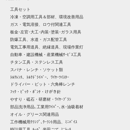
工具セット
冷凍・空調用工具＆部材、環境改善用品
ガス・電気溶接、ロウ付関連工具
板金･左官･大工･内装･塗装･ガラス用具
防爆工具、水道・ガス配管工具
電気工事用道具、絶縁道具、現場作業灯
自動車・建設機械・産業機械ｻｰﾋﾞｽ工具
チタン工具・ステンレス工具
スパナ・レンチ・ソケット類
ﾄﾙｸﾚﾝﾁ、ﾄﾙｸﾄﾞﾗｲﾊﾞｰ、ﾜｲﾔｰﾂｲｽﾀｰ
ドライバー・ビット・六角棒レンチ
ﾌｯｸ・ﾋﾟｯｸ・ﾎﾟﾝﾁ・けがき針
やすり・砥石・研磨材・ﾜｲﾔｰﾌﾞﾗｼ
部品洗浄用品､工業用ﾜｲﾊﾟｰ､水･油吸着材
オイル・グリース関連用品
工作機械用ｸﾗﾝﾌﾟ､ｸｰﾗﾝﾄ用品、ﾐﾆﾊﾞｲｽ
時計用工具､ﾙｰﾍﾟ､半田ごて､ﾐﾆﾄｰﾁ