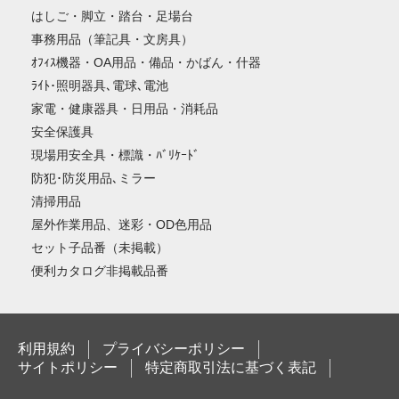
はしご・脚立・踏台・足場台
事務用品（筆記具・文房具）
ｵﾌｨｽ機器・OA用品・備品・かばん・什器
ﾗｲﾄ･照明器具､電球､電池
家電・健康器具・日用品・消耗品
安全保護具
現場用安全具・標識・ﾊﾞﾘｹｰﾄﾞ
防犯･防災用品､ミラー
清掃用品
屋外作業用品、迷彩・OD色用品
セット子品番（未掲載）
便利カタログ非掲載品番
利用規約
プライバシーポリシー
サイトポリシー
特定商取引法に基づく表記