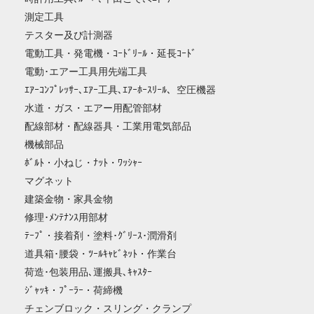
測定工具
テスター及び計測器
電動工具・発電機・ｺｰﾄﾞﾘｰﾙ・延長ｺｰﾄﾞ
電動･エアー工具用先端工具
ｴｱｰｺﾝﾌﾟﾚｯｻｰ､ｴｱｰ工具､ｴｱｰﾎｰｽﾘｰﾙ、空圧機器
水道・ガス・エアー用配管部材
配線部材・配線器具・工業用電気部品
機械部品
ﾎﾞﾙﾄ・小ねじ・ﾅｯﾄ・ﾜｯｼｬｰ
マグネット
建築金物・家具金物
修理･ﾒﾝﾃﾅﾝｽ用部材
ﾃｰﾌﾟ・接着剤・塗料･ｸﾞﾘｰｽ･潤滑剤
道具箱･腰袋・ﾂｰﾙｷｬﾋﾞﾈｯﾄ・作業台
荷造･包装用品､運搬具､ｷｬｽﾀｰ
ｼﾞｬｯｷ・ﾌﾟｰﾗｰ・荷締機
チェンブロック・スリング・クランプ