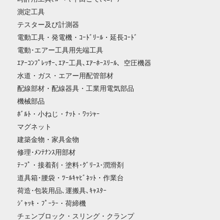
測定工具
テスター及び計測器
電動工具・発電機・ｺｰﾄﾞﾘｰﾙ・延長ｺｰﾄﾞ
電動･エアー工具用先端工具
ｴｱｰｺﾝﾌﾟﾚｯｻｰ､ｴｱｰ工具､ｴｱｰﾎｰｽﾘｰﾙ、空圧機器
水道・ガス・エアー用配管部材
配線部材・配線器具・工業用電気部品
機械部品
ﾎﾞﾙﾄ・小ねじ・ﾅｯﾄ・ﾜｯｼｬｰ
マグネット
建築金物・家具金物
修理･ﾒﾝﾃﾅﾝｽ用部材
ﾃｰﾌﾟ・接着剤・塗料･ｸﾞﾘｰｽ･潤滑剤
道具箱･腰袋・ﾂｰﾙｷｬﾋﾞﾈｯﾄ・作業台
荷造･包装用品､運搬具､ｷｬｽﾀｰ
ｼﾞｬｯｷ・ﾌﾟｰﾗｰ・荷締機
チェンブロック・スリング・クランプ