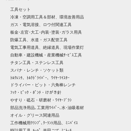
工具セット
冷凍・空調用工具＆部材、環境改善用品
ガス・電気溶接、ロウ付関連工具
板金･左官･大工･内装･塗装･ガラス用具
防爆工具、水道・ガス配管工具
電気工事用道具、絶縁道具、現場作業灯
自動車・建設機械・産業機械ｻｰﾋﾞｽ工具
チタン工具・ステンレス工具
スパナ・レンチ・ソケット類
ﾄﾙｸﾚﾝﾁ、ﾄﾙｸﾄﾞﾗｲﾊﾞｰ、ﾜｲﾔｰﾂｲｽﾀｰ
ドライバー・ビット・六角棒レンチ
ﾌｯｸ・ﾋﾟｯｸ・ﾎﾟﾝﾁ・けがき針
やすり・砥石・研磨材・ﾜｲﾔｰﾌﾞﾗｼ
部品洗浄用品､工業用ﾜｲﾊﾟｰ､水･油吸着材
オイル・グリース関連用品
工作機械用ｸﾗﾝﾌﾟ､ｸｰﾗﾝﾄ用品、ﾐﾆﾊﾞｲｽ
時計用工具､ﾙｰﾍﾟ､半田ごて､ﾐﾆﾄｰﾁ