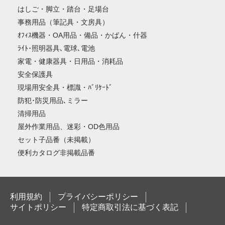
はしご・脚立・踏台・足場台
事務用品（筆記具・文房具）
ｵﾌｨｽ機器・OA用品・備品・かばん・什器
ﾗｲﾄ･照明器具､電球､電池
家電・健康器具・日用品・消耗品
安全保護具
現場用安全具・標識・ﾊﾞﾘｹｰﾄﾞ
防犯･防災用品､ミラー
清掃用品
屋外作業用品、迷彩・OD色用品
セット子品番（未掲載）
便利カタログ非掲載品番
利用規約
プライバシーポリシー
サイトポリシー
特定商取引法に基づく表記