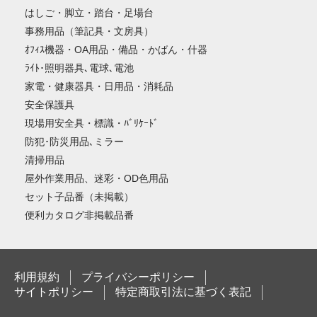
はしご・脚立・踏台・足場台
事務用品（筆記具・文房具）
ｵﾌｨｽ機器・OA用品・備品・かばん・什器
ﾗｲﾄ･照明器具､電球､電池
家電・健康器具・日用品・消耗品
安全保護具
現場用安全具・標識・ﾊﾞﾘｹｰﾄﾞ
防犯･防災用品､ミラー
清掃用品
屋外作業用品、迷彩・OD色用品
セット子品番（未掲載）
便利カタログ非掲載品番
利用規約
プライバシーポリシー
サイトポリシー
特定商取引法に基づく表記