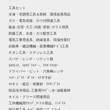
工具セット
冷凍・空調用工具＆部材、環境改善用品
ガス・電気溶接、ロウ付関連工具
板金･左官･大工･内装･塗装･ガラス用具
防爆工具、水道・ガス配管工具
電気工事用道具、絶縁道具、現場作業灯
自動車・建設機械・産業機械ｻｰﾋﾞｽ工具
チタン工具・ステンレス工具
スパナ・レンチ・ソケット類
ﾄﾙｸﾚﾝﾁ、ﾄﾙｸﾄﾞﾗｲﾊﾞｰ、ﾜｲﾔｰﾂｲｽﾀｰ
ドライバー・ビット・六角棒レンチ
ﾌｯｸ・ﾋﾟｯｸ・ﾎﾟﾝﾁ・けがき針
やすり・砥石・研磨材・ﾜｲﾔｰﾌﾞﾗｼ
部品洗浄用品､工業用ﾜｲﾊﾟｰ､水･油吸着材
オイル・グリース関連用品
工作機械用ｸﾗﾝﾌﾟ､ｸｰﾗﾝﾄ用品、ﾐﾆﾊﾞｲｽ
時計用工具､ﾙｰﾍﾟ､半田ごて､ﾐﾆﾄｰﾁ