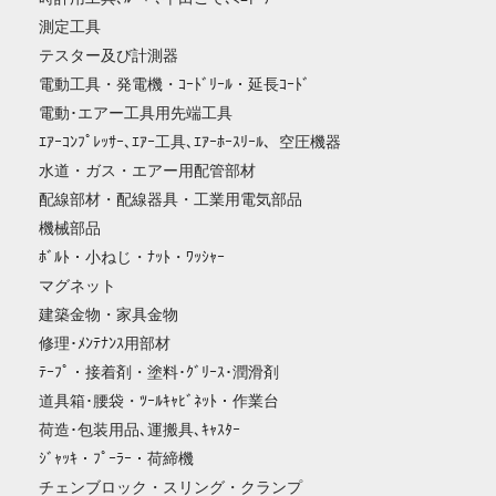
測定工具
テスター及び計測器
電動工具・発電機・ｺｰﾄﾞﾘｰﾙ・延長ｺｰﾄﾞ
電動･エアー工具用先端工具
ｴｱｰｺﾝﾌﾟﾚｯｻｰ､ｴｱｰ工具､ｴｱｰﾎｰｽﾘｰﾙ、空圧機器
水道・ガス・エアー用配管部材
配線部材・配線器具・工業用電気部品
機械部品
ﾎﾞﾙﾄ・小ねじ・ﾅｯﾄ・ﾜｯｼｬｰ
マグネット
建築金物・家具金物
修理･ﾒﾝﾃﾅﾝｽ用部材
ﾃｰﾌﾟ・接着剤・塗料･ｸﾞﾘｰｽ･潤滑剤
道具箱･腰袋・ﾂｰﾙｷｬﾋﾞﾈｯﾄ・作業台
荷造･包装用品､運搬具､ｷｬｽﾀｰ
ｼﾞｬｯｷ・ﾌﾟｰﾗｰ・荷締機
チェンブロック・スリング・クランプ