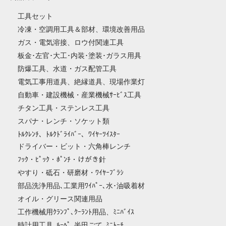
工具セット
冷凍・空調用工具＆部材、環境改善用品
ガス・電気溶接、ロウ付関連工具
板金･左官･大工･内装･塗装･ガラス用具
防爆工具、水道・ガス配管工具
電気工事用道具、絶縁道具、現場作業灯
自動車・建設機械・産業機械ｻｰﾋﾞｽ工具
チタン工具・ステンレス工具
スパナ・レンチ・ソケット類
ﾄﾙｸﾚﾝﾁ、ﾄﾙｸﾄﾞﾗｲﾊﾞｰ、ﾜｲﾔｰﾂｲｽﾀｰ
ドライバー・ビット・六角棒レンチ
ﾌｯｸ・ﾋﾟｯｸ・ﾎﾟﾝﾁ・けがき針
やすり・砥石・研磨材・ﾜｲﾔｰﾌﾞﾗｼ
部品洗浄用品､工業用ﾜｲﾊﾟｰ､水･油吸着材
オイル・グリース関連用品
工作機械用ｸﾗﾝﾌﾟ､ｸｰﾗﾝﾄ用品、ﾐﾆﾊﾞｲｽ
時計用工具､ﾙｰﾍﾟ､半田ごて､ﾐﾆﾄｰﾁ