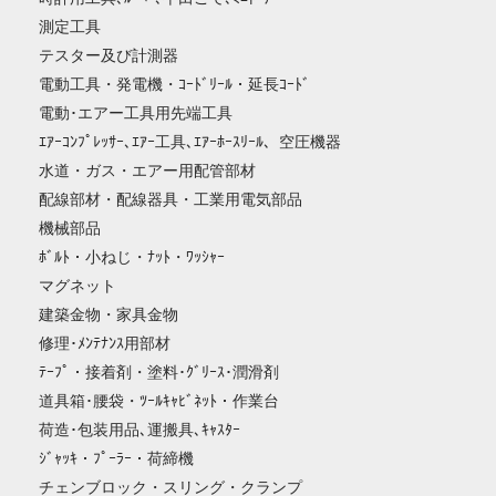
測定工具
テスター及び計測器
電動工具・発電機・ｺｰﾄﾞﾘｰﾙ・延長ｺｰﾄﾞ
電動･エアー工具用先端工具
ｴｱｰｺﾝﾌﾟﾚｯｻｰ､ｴｱｰ工具､ｴｱｰﾎｰｽﾘｰﾙ、空圧機器
水道・ガス・エアー用配管部材
配線部材・配線器具・工業用電気部品
機械部品
ﾎﾞﾙﾄ・小ねじ・ﾅｯﾄ・ﾜｯｼｬｰ
マグネット
建築金物・家具金物
修理･ﾒﾝﾃﾅﾝｽ用部材
ﾃｰﾌﾟ・接着剤・塗料･ｸﾞﾘｰｽ･潤滑剤
道具箱･腰袋・ﾂｰﾙｷｬﾋﾞﾈｯﾄ・作業台
荷造･包装用品､運搬具､ｷｬｽﾀｰ
ｼﾞｬｯｷ・ﾌﾟｰﾗｰ・荷締機
チェンブロック・スリング・クランプ