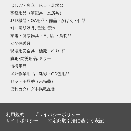
はしご・脚立・踏台・足場台
事務用品（筆記具・文房具）
ｵﾌｨｽ機器・OA用品・備品・かばん・什器
ﾗｲﾄ･照明器具､電球､電池
家電・健康器具・日用品・消耗品
安全保護具
現場用安全具・標識・ﾊﾞﾘｹｰﾄﾞ
防犯･防災用品､ミラー
清掃用品
屋外作業用品、迷彩・OD色用品
セット子品番（未掲載）
便利カタログ非掲載品番
利用規約
プライバシーポリシー
サイトポリシー
特定商取引法に基づく表記