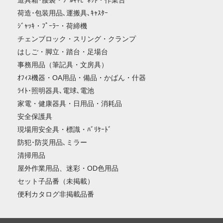
道具箱･腰袋・ﾂｰﾙｷｬﾋﾞﾈｯﾄ・作業台
荷造･包装用品､運搬具､ｷｬｽﾀｰ
ｼﾞｬｯｷ・ﾌﾟｰﾗｰ・荷締機
チェンブロック・スリング・クランプ
はしご・脚立・踏台・足場台
事務用品（筆記具・文房具）
ｵﾌｨｽ機器・OA用品・備品・かばん・什器
ﾗｲﾄ･照明器具､電球､電池
家電・健康器具・日用品・消耗品
安全保護具
現場用安全具・標識・ﾊﾞﾘｹｰﾄﾞ
防犯･防災用品､ミラー
清掃用品
屋外作業用品、迷彩・OD色用品
セット子品番（未掲載）
便利カタログ非掲載品番