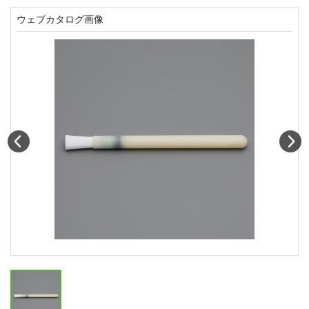
ウェブカタログ画像
Prev
N