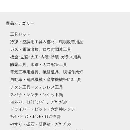
商品カテゴリー
工具セット
冷凍・空調用工具＆部材、環境改善用品
ガス・電気溶接、ロウ付関連工具
板金･左官･大工･内装･塗装･ガラス用具
防爆工具、水道・ガス配管工具
電気工事用道具、絶縁道具、現場作業灯
自動車・建設機械・産業機械ｻｰﾋﾞｽ工具
チタン工具・ステンレス工具
スパナ・レンチ・ソケット類
ﾄﾙｸﾚﾝﾁ、ﾄﾙｸﾄﾞﾗｲﾊﾞｰ、ﾜｲﾔｰﾂｲｽﾀｰ
ドライバー・ビット・六角棒レンチ
ﾌｯｸ・ﾋﾟｯｸ・ﾎﾟﾝﾁ・けがき針
やすり・砥石・研磨材・ﾜｲﾔｰﾌﾞﾗｼ