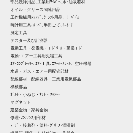
部品洗浄用品､工業用ﾜｲﾊﾟｰ､水･油吸着材
オイル・グリース関連用品
工作機械用ｸﾗﾝﾌﾟ､ｸｰﾗﾝﾄ用品、ﾐﾆﾊﾞｲｽ
時計用工具､ﾙｰﾍﾟ､半田ごて､ﾐﾆﾄｰﾁ
測定工具
テスター及び計測器
電動工具・発電機・ｺｰﾄﾞﾘｰﾙ・延長ｺｰﾄﾞ
電動･エアー工具用先端工具
ｴｱｰｺﾝﾌﾟﾚｯｻｰ､ｴｱｰ工具､ｴｱｰﾎｰｽﾘｰﾙ、空圧機器
水道・ガス・エアー用配管部材
配線部材・配線器具・工業用電気部品
機械部品
ﾎﾞﾙﾄ・小ねじ・ﾅｯﾄ・ﾜｯｼｬｰ
マグネット
建築金物・家具金物
修理･ﾒﾝﾃﾅﾝｽ用部材
ﾃｰﾌﾟ・接着剤・塗料･ｸﾞﾘｰｽ･潤滑剤