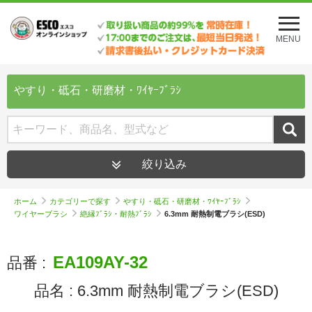
メ
ニ
MENU
ュ
ー
を
開
やすり・砥石・研磨材・ﾜｲﾔｰﾌﾞﾗｼ
く
絞り込み
ホーム
カテゴリーで探す
やすり・砥石・研磨材・ﾜｲﾔｰﾌﾞﾗｼ
ワイヤーブラシ
絶縁ﾌﾞﾗｼ・耐熱ﾌﾞﾗｼ
6.3mm 耐熱制電ブラシ(ESD)
EA109AY-32
品番 :
品名 :
6.3mm 耐熱制電ブラシ(ESD)