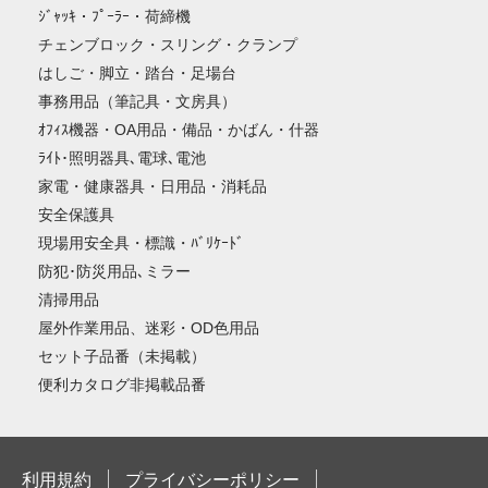
ｼﾞｬｯｷ・ﾌﾟｰﾗｰ・荷締機
チェンブロック・スリング・クランプ
はしご・脚立・踏台・足場台
事務用品（筆記具・文房具）
ｵﾌｨｽ機器・OA用品・備品・かばん・什器
ﾗｲﾄ･照明器具､電球､電池
家電・健康器具・日用品・消耗品
安全保護具
現場用安全具・標識・ﾊﾞﾘｹｰﾄﾞ
防犯･防災用品､ミラー
清掃用品
屋外作業用品、迷彩・OD色用品
セット子品番（未掲載）
便利カタログ非掲載品番
利用規約
プライバシーポリシー