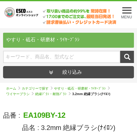
メ
ニ
MENU
ュ
ー
を
開
やすり・砥石・研磨材・ﾜｲﾔｰﾌﾞﾗｼ
く
絞り込み
ホーム
カテゴリーで探す
やすり・砥石・研磨材・ﾜｲﾔｰﾌﾞﾗｼ
ワイヤーブラシ
絶縁ﾌﾞﾗｼ・耐熱ﾌﾞﾗｼ
3.2mm 絶縁ブラシ(ﾅｲﾛﾝ)
EA109BY-12
品番 :
品名 :
3.2mm 絶縁ブラシ(ﾅｲﾛﾝ)