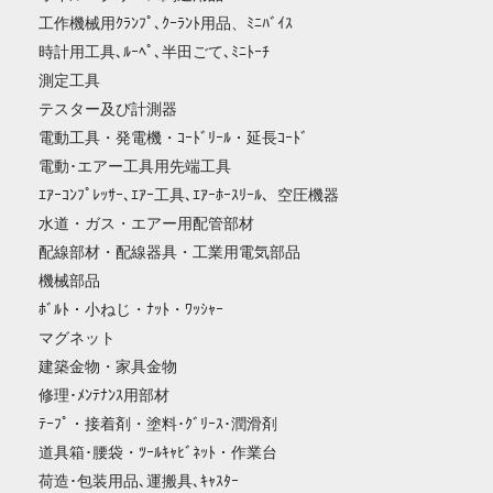
工作機械用ｸﾗﾝﾌﾟ､ｸｰﾗﾝﾄ用品、ﾐﾆﾊﾞｲｽ
時計用工具､ﾙｰﾍﾟ､半田ごて､ﾐﾆﾄｰﾁ
測定工具
テスター及び計測器
電動工具・発電機・ｺｰﾄﾞﾘｰﾙ・延長ｺｰﾄﾞ
電動･エアー工具用先端工具
ｴｱｰｺﾝﾌﾟﾚｯｻｰ､ｴｱｰ工具､ｴｱｰﾎｰｽﾘｰﾙ、空圧機器
水道・ガス・エアー用配管部材
配線部材・配線器具・工業用電気部品
機械部品
ﾎﾞﾙﾄ・小ねじ・ﾅｯﾄ・ﾜｯｼｬｰ
マグネット
建築金物・家具金物
修理･ﾒﾝﾃﾅﾝｽ用部材
ﾃｰﾌﾟ・接着剤・塗料･ｸﾞﾘｰｽ･潤滑剤
道具箱･腰袋・ﾂｰﾙｷｬﾋﾞﾈｯﾄ・作業台
荷造･包装用品､運搬具､ｷｬｽﾀｰ