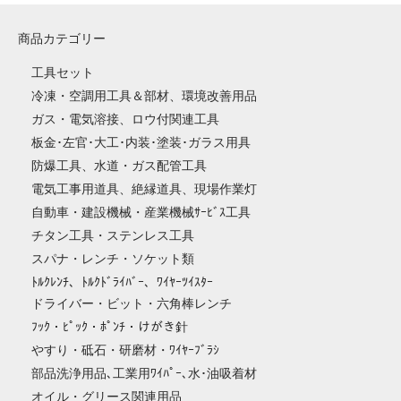
商品カテゴリー
工具セット
冷凍・空調用工具＆部材、環境改善用品
ガス・電気溶接、ロウ付関連工具
板金･左官･大工･内装･塗装･ガラス用具
防爆工具、水道・ガス配管工具
電気工事用道具、絶縁道具、現場作業灯
自動車・建設機械・産業機械ｻｰﾋﾞｽ工具
チタン工具・ステンレス工具
スパナ・レンチ・ソケット類
ﾄﾙｸﾚﾝﾁ、ﾄﾙｸﾄﾞﾗｲﾊﾞｰ、ﾜｲﾔｰﾂｲｽﾀｰ
ドライバー・ビット・六角棒レンチ
ﾌｯｸ・ﾋﾟｯｸ・ﾎﾟﾝﾁ・けがき針
やすり・砥石・研磨材・ﾜｲﾔｰﾌﾞﾗｼ
部品洗浄用品､工業用ﾜｲﾊﾟｰ､水･油吸着材
オイル・グリース関連用品