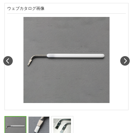
ウェブカタログ画像
Prev
N