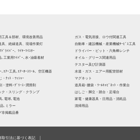
用工具＆部材、環境改善用品
ガス・電気溶接、ロウ付関連工具
道具、絶縁道具、現場作業灯
自動車・建設機械・産業機械ｻｰﾋﾞｽ工具
ｸﾄﾞﾗｲﾊﾞｰ、ﾜｲﾔｰﾂｲｽﾀｰ
ドライバー・ビット・六角棒レンチ
､工業用ﾜｲﾊﾟｰ､水･油吸着材
オイル・グリース関連用品
テスター及び計測器
ｯｻｰ､ｴｱｰ工具､ｴｱｰﾎｰｽﾘｰﾙ、空圧機器
水道・ガス・エアー用配管部材
じ・ﾅｯﾄ・ﾜｯｼｬｰ
マグネット
剤・塗料･ｸﾞﾘｰｽ･潤滑剤
道具箱･腰袋・ﾂｰﾙｷｬﾋﾞﾈｯﾄ・作業台
ック・スリング・クランプ
はしご・脚立・踏台・足場台
器具､電球､電池
家電・健康器具・日用品・消耗品
品､ミラー
清掃用品
グ非掲載品番
商取引法に基づく表記