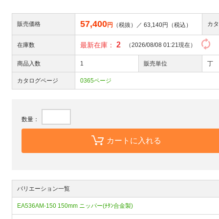
57,400
販売価格
カタ
円
（税抜）／
63,140
円（税込）
2
最新在庫：
在庫数
（2026/08/08 01:21現在）
商品入数
1
販売単位
丁
カタログページ
0365ページ
数量：
カートに入れる
バリエーション一覧
EA536AM-150 150mm ニッパー(ﾁﾀﾝ合金製)