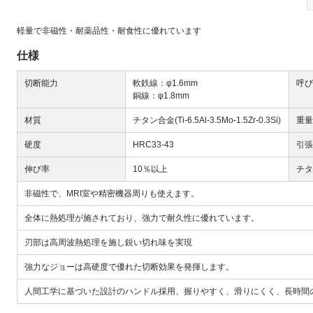
軽量で非磁性・耐薬品性・耐食性に優れています
仕様
切断能力
軟鉄線：φ1.6mm
呼び
銅線：φ1.8mm
Next
材質
チタン合金(Ti-6.5Al-3.5Mo-1.5Zr-0.3Si)
重量
硬度
HRC33-43
引張
伸び率
10％以上
チタ
非磁性で、MRI室や精密機器周りも使えます。
全体に熱処理が施されており、強力で耐久性に優れています。
刃部は高周波熱処理を施し鋭い切れ味を実現
大
強力なジョーは高硬度で優れた切断効果を発揮します。
人間工学に基づいた設計のハンドル採用、握りやすく、滑りにくく、長時間