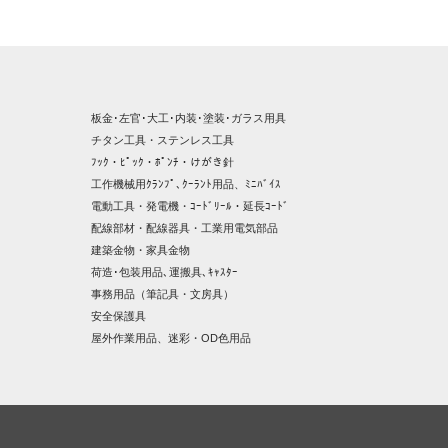
板金･左官･大工･内装･塗装･ガラス用具
チタン工具・ステンレス工具
ﾌｯｸ・ﾋﾟｯｸ・ﾎﾟﾝﾁ・けがき針
工作機械用ｸﾗﾝﾌﾟ､ｸｰﾗﾝﾄ用品、ﾐﾆﾊﾞｲｽ
電動工具・発電機・ｺｰﾄﾞﾘｰﾙ・延長ｺｰﾄﾞ
配線部材・配線器具・工業用電気部品
建築金物・家具金物
荷造･包装用品､運搬具､ｷｬｽﾀｰ
事務用品（筆記具・文房具）
安全保護具
屋外作業用品、迷彩・OD色用品