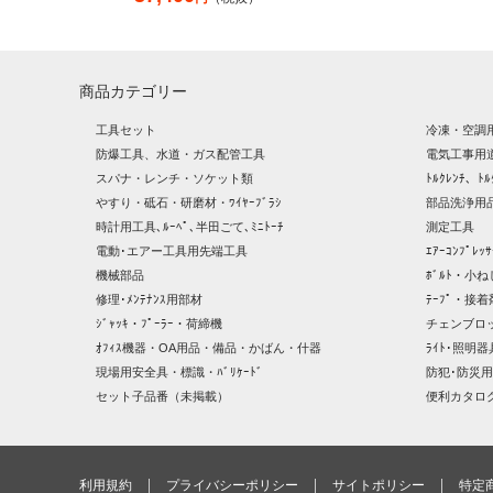
商品カテゴリー
工具セット
冷凍・空調
防爆工具、水道・ガス配管工具
電気工事用
スパナ・レンチ・ソケット類
ﾄﾙｸﾚﾝﾁ、ﾄﾙ
やすり・砥石・研磨材・ﾜｲﾔｰﾌﾞﾗｼ
部品洗浄用品
時計用工具､ﾙｰﾍﾟ､半田ごて､ﾐﾆﾄｰﾁ
測定工具
電動･エアー工具用先端工具
ｴｱｰｺﾝﾌﾟﾚ
機械部品
ﾎﾞﾙﾄ・小ね
修理･ﾒﾝﾃﾅﾝｽ用部材
ﾃｰﾌﾟ・接着
ｼﾞｬｯｷ・ﾌﾟｰﾗｰ・荷締機
チェンブロ
ｵﾌｨｽ機器・OA用品・備品・かばん・什器
ﾗｲﾄ･照明
現場用安全具・標識・ﾊﾞﾘｹｰﾄﾞ
防犯･防災用
セット子品番（未掲載）
便利カタロ
利用規約
プライバシーポリシー
サイトポリシー
特定