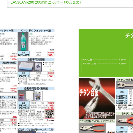
EA536AM-200 200mm ニッパー(ﾁﾀﾝ合金製)