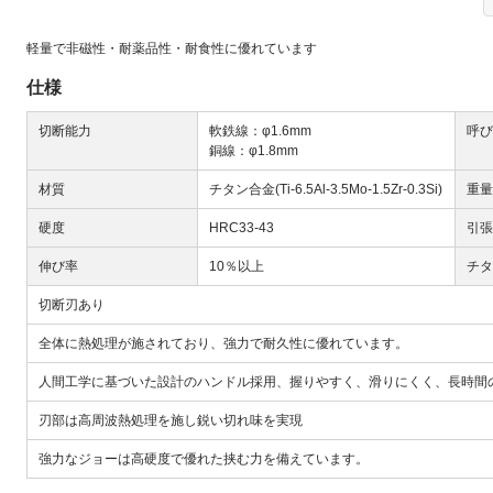
軽量で非磁性・耐薬品性・耐食性に優れています
仕様
切断能力
軟鉄線：φ1.6mm
呼び
銅線：φ1.8mm
Next
材質
チタン合金(Ti-6.5Al-3.5Mo-1.5Zr-0.3Si)
重量
硬度
HRC33-43
引張
伸び率
10％以上
チタ
切断刃あり
全体に熱処理が施されており、強力で耐久性に優れています。
人間工学に基づいた設計のハンドル採用、握りやすく、滑りにくく、長時間
大
刃部は高周波熱処理を施し鋭い切れ味を実現
強力なジョーは高硬度で優れた挟む力を備えています。