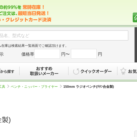
ム在庫は検索結果一覧画面でご確認頂けます。
示
価格帯
円〜
円
カタログから探す
おすすめ
クイックオ
工具
ペンチ・ニッパー・プライヤー
150mm ラジオペンチ(ﾁﾀﾝ合金製)
金製)