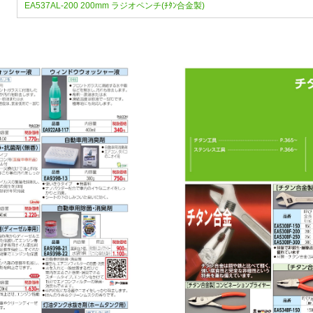
EA537AL-200 200mm ラジオペンチ(ﾁﾀﾝ合金製)