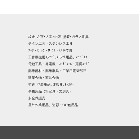
板金･左官･大工･内装･塗装･ガラス用具
チタン工具・ステンレス工具
ﾌｯｸ・ﾋﾟｯｸ・ﾎﾟﾝﾁ・けがき針
工作機械用ｸﾗﾝﾌﾟ､ｸｰﾗﾝﾄ用品、ﾐﾆﾊﾞｲｽ
電動工具・発電機・ｺｰﾄﾞﾘｰﾙ・延長ｺｰﾄﾞ
配線部材・配線器具・工業用電気部品
建築金物・家具金物
荷造･包装用品､運搬具､ｷｬｽﾀｰ
事務用品（筆記具・文房具）
安全保護具
屋外作業用品、迷彩・OD色用品