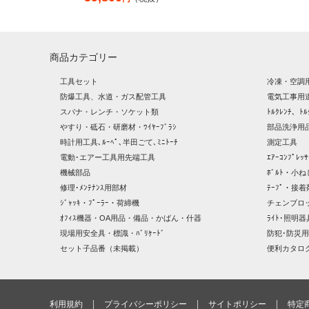
商品カテゴリー
工具セット
冷凍・空調
防爆工具、水道・ガス配管工具
電気工事用
スパナ・レンチ・ソケット類
ﾄﾙｸﾚﾝﾁ、ﾄﾙ
やすり・砥石・研磨材・ﾜｲﾔｰﾌﾞﾗｼ
部品洗浄用品
時計用工具､ﾙｰﾍﾟ､半田ごて､ﾐﾆﾄｰﾁ
測定工具
電動･エアー工具用先端工具
ｴｱｰｺﾝﾌﾟﾚ
機械部品
ﾎﾞﾙﾄ・小ね
修理･ﾒﾝﾃﾅﾝｽ用部材
ﾃｰﾌﾟ・接着
ｼﾞｬｯｷ・ﾌﾟｰﾗｰ・荷締機
チェンブロ
ｵﾌｨｽ機器・OA用品・備品・かばん・什器
ﾗｲﾄ･照明
現場用安全具・標識・ﾊﾞﾘｹｰﾄﾞ
防犯･防災用
セット子品番（未掲載）
便利カタロ
利用規約
プライバシーポリシー
サイトポリシー
特定