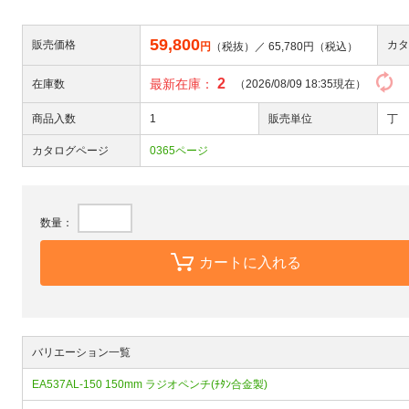
59,800
販売価格
カタ
円
（税抜）／
65,780
円（税込）
2
最新在庫：
在庫数
（2026/08/09 18:35現在）
商品入数
1
販売単位
丁
カタログページ
0365ページ
数量：
カートに入れる
バリエーション一覧
EA537AL-150 150mm ラジオペンチ(ﾁﾀﾝ合金製)