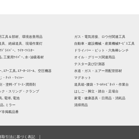
用工具＆部材、環境改善用品
ガス・電気溶接、ロウ付関連工具
道具、絶縁道具、現場作業灯
自動車・建設機械・産業機械ｻｰﾋﾞｽ工具
ｸﾄﾞﾗｲﾊﾞｰ、ﾜｲﾔｰﾂｲｽﾀｰ
ドライバー・ビット・六角棒レンチ
､工業用ﾜｲﾊﾟｰ､水･油吸着材
オイル・グリース関連用品
テスター及び計測器
ｯｻｰ､ｴｱｰ工具､ｴｱｰﾎｰｽﾘｰﾙ、空圧機器
水道・ガス・エアー用配管部材
じ・ﾅｯﾄ・ﾜｯｼｬｰ
マグネット
剤・塗料･ｸﾞﾘｰｽ･潤滑剤
道具箱･腰袋・ﾂｰﾙｷｬﾋﾞﾈｯﾄ・作業台
ック・スリング・クランプ
はしご・脚立・踏台・足場台
器具､電球､電池
家電・健康器具・日用品・消耗品
品､ミラー
清掃用品
グ非掲載品番
商取引法に基づく表記