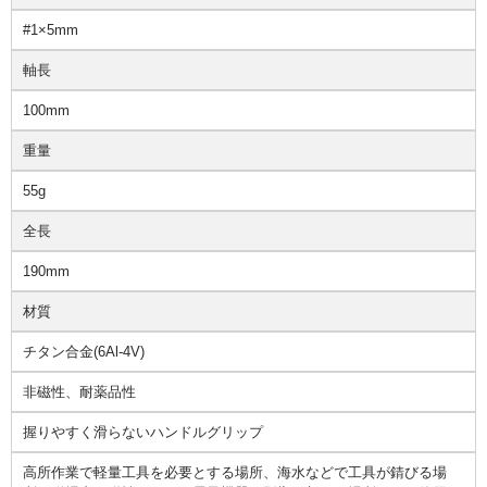
#1×5mm
軸長
100mm
重量
55g
全長
190mm
材質
チタン合金(6Al-4V)
非磁性、耐薬品性
握りやすく滑らないハンドルグリップ
高所作業で軽量工具を必要とする場所、海水などで工具が錆びる場