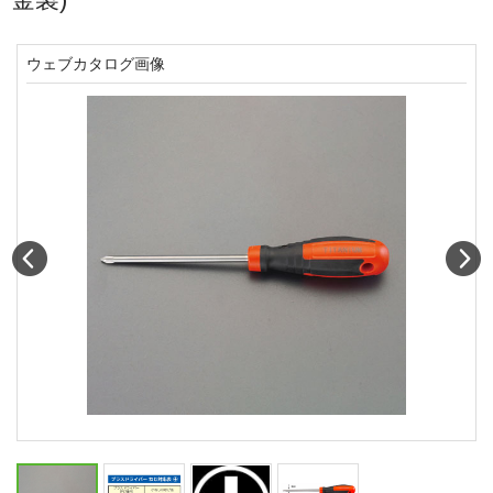
ウェブカタログ画像
Prev
N