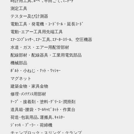
時計用工具､ﾙｰﾍﾟ､半田ごて､ﾐﾆﾄｰﾁ
測定工具
テスター及び計測器
電動工具・発電機・ｺｰﾄﾞﾘｰﾙ・延長ｺｰﾄﾞ
電動･エアー工具用先端工具
ｴｱｰｺﾝﾌﾟﾚｯｻｰ､ｴｱｰ工具､ｴｱｰﾎｰｽﾘｰﾙ、空圧機器
水道・ガス・エアー用配管部材
配線部材・配線器具・工業用電気部品
機械部品
ﾎﾞﾙﾄ・小ねじ・ﾅｯﾄ・ﾜｯｼｬｰ
マグネット
建築金物・家具金物
修理･ﾒﾝﾃﾅﾝｽ用部材
ﾃｰﾌﾟ・接着剤・塗料･ｸﾞﾘｰｽ･潤滑剤
道具箱･腰袋・ﾂｰﾙｷｬﾋﾞﾈｯﾄ・作業台
荷造･包装用品､運搬具､ｷｬｽﾀｰ
ｼﾞｬｯｷ・ﾌﾟｰﾗｰ・荷締機
チェンブロック・スリング・クランプ