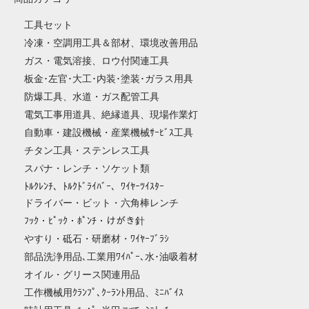
工具セット
冷凍・空調用工具＆部材、環境改善用品
ガス・電気溶接、ロウ付関連工具
板金･左官･大工･内装･塗装･ガラス用具
防爆工具、水道・ガス配管工具
電気工事用道具、絶縁道具、現場作業灯
自動車・建設機械・産業機械ｻｰﾋﾞｽ工具
チタン工具・ステンレス工具
スパナ・レンチ・ソケット類
ﾄﾙｸﾚﾝﾁ、ﾄﾙｸﾄﾞﾗｲﾊﾞｰ、ﾜｲﾔｰﾂｲｽﾀｰ
ドライバー・ビット・六角棒レンチ
ﾌｯｸ・ﾋﾟｯｸ・ﾎﾟﾝﾁ・けがき針
やすり・砥石・研磨材・ﾜｲﾔｰﾌﾞﾗｼ
部品洗浄用品､工業用ﾜｲﾊﾟｰ､水･油吸着材
オイル・グリース関連用品
工作機械用ｸﾗﾝﾌﾟ､ｸｰﾗﾝﾄ用品、ﾐﾆﾊﾞｲｽ