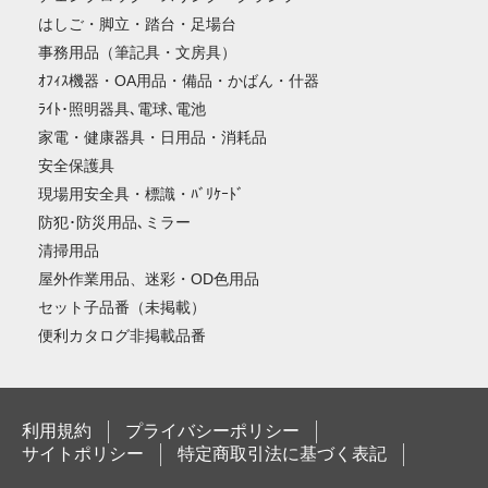
はしご・脚立・踏台・足場台
事務用品（筆記具・文房具）
ｵﾌｨｽ機器・OA用品・備品・かばん・什器
ﾗｲﾄ･照明器具､電球､電池
家電・健康器具・日用品・消耗品
安全保護具
現場用安全具・標識・ﾊﾞﾘｹｰﾄﾞ
防犯･防災用品､ミラー
清掃用品
屋外作業用品、迷彩・OD色用品
セット子品番（未掲載）
便利カタログ非掲載品番
利用規約
プライバシーポリシー
サイトポリシー
特定商取引法に基づく表記