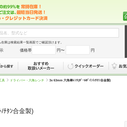
ム在庫は検索結果一覧画面でご確認頂けます。
示
価格帯
円〜
円
カタログから探す
おすすめ
クイックオ
工具
ドライバー・六角レンチ
3x 63mm 六角棒ﾚﾝﾁ(ﾎﾞｰﾙﾎﾟｲﾝﾄ/ﾁﾀﾝ合金製)
ﾝﾄ/ﾁﾀﾝ合金製)