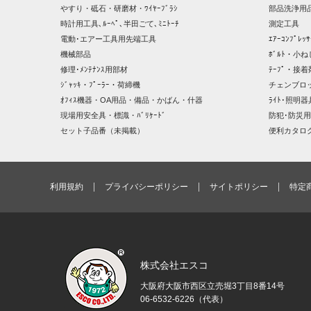
やすり・砥石・研磨材・ﾜｲﾔｰﾌﾞﾗｼ
部品洗浄用品
時計用工具､ﾙｰﾍﾟ､半田ごて､ﾐﾆﾄｰﾁ
測定工具
電動･エアー工具用先端工具
ｴｱｰｺﾝﾌﾟﾚ
機械部品
ﾎﾞﾙﾄ・小ね
修理･ﾒﾝﾃﾅﾝｽ用部材
ﾃｰﾌﾟ・接着
ｼﾞｬｯｷ・ﾌﾟｰﾗｰ・荷締機
チェンブロ
ｵﾌｨｽ機器・OA用品・備品・かばん・什器
ﾗｲﾄ･照明
現場用安全具・標識・ﾊﾞﾘｹｰﾄﾞ
防犯･防災用
セット子品番（未掲載）
便利カタロ
利用規約
プライバシーポリシー
サイトポリシー
特定
株式会社エスコ
大阪府大阪市西区立売堀3丁目8番14号
06-6532-6226（代表）