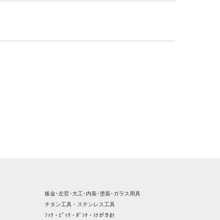
板金･左官･大工･内装･塗装･ガラス用具
チタン工具・ステンレス工具
ﾌｯｸ・ﾋﾟｯｸ・ﾎﾟﾝﾁ・けがき針