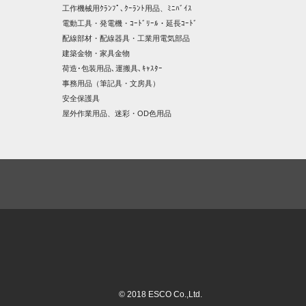
工作機械用ｸﾗﾝﾌﾟ､ｸｰﾗﾝﾄ用品、ﾐﾆﾊﾞｲｽ
電動工具・発電機・ｺｰﾄﾞﾘｰﾙ・延長ｺｰﾄﾞ
配線部材・配線器具・工業用電気部品
建築金物・家具金物
荷造･包装用品､運搬具､ｷｬｽﾀｰ
事務用品（筆記具・文房具）
安全保護具
屋外作業用品、迷彩・OD色用品
© 2018 ESCO Co.,Ltd.