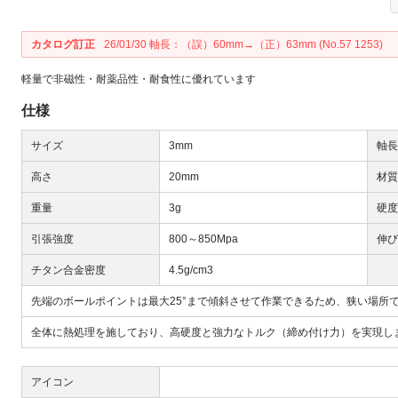
カタログ訂正
26/01/30 軸長：（誤）60mm→（正）63mm (No.57 1253)
軽量で非磁性・耐薬品性・耐食性に優れています
仕様
Next
サイズ
3mm
軸長
高さ
20mm
材質
重量
3g
硬度
引張強度
800～850Mpa
伸び
チタン合金密度
4.5g/cm3
先端のボールポイントは最大25°まで傾斜させて作業できるため、狭い場所
大
全体に熱処理を施しており、高硬度と強力なトルク（締め付け力）を実現し
アイコン