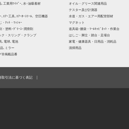
､工業用ﾜｲﾊﾟｰ､水･油吸着材
オイル・グリース関連用品
テスター及び計測器
ｯｻｰ､ｴｱｰ工具､ｴｱｰﾎｰｽﾘｰﾙ、空圧機器
水道・ガス・エアー用配管部材
じ・ﾅｯﾄ・ﾜｯｼｬｰ
マグネット
剤・塗料･ｸﾞﾘｰｽ･潤滑剤
道具箱･腰袋・ﾂｰﾙｷｬﾋﾞﾈｯﾄ・作業台
ック・スリング・クランプ
はしご・脚立・踏台・足場台
器具､電球､電池
家電・健康器具・日用品・消耗品
品､ミラー
清掃用品
グ非掲載品番
商取引法に基づく表記