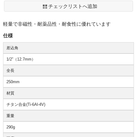
チェックリストへ追加
軽量で非磁性・耐薬品性・耐食性に優れています
仕様
差込角
1/2”（12.7mm）
全長
250mm
材質
チタン合金(Ti-6Al-4V)
重量
290g