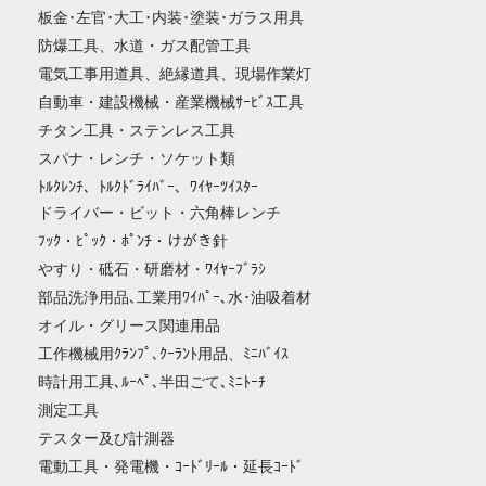
板金･左官･大工･内装･塗装･ガラス用具
防爆工具、水道・ガス配管工具
電気工事用道具、絶縁道具、現場作業灯
自動車・建設機械・産業機械ｻｰﾋﾞｽ工具
チタン工具・ステンレス工具
スパナ・レンチ・ソケット類
ﾄﾙｸﾚﾝﾁ、ﾄﾙｸﾄﾞﾗｲﾊﾞｰ、ﾜｲﾔｰﾂｲｽﾀｰ
ドライバー・ビット・六角棒レンチ
ﾌｯｸ・ﾋﾟｯｸ・ﾎﾟﾝﾁ・けがき針
やすり・砥石・研磨材・ﾜｲﾔｰﾌﾞﾗｼ
部品洗浄用品､工業用ﾜｲﾊﾟｰ､水･油吸着材
オイル・グリース関連用品
工作機械用ｸﾗﾝﾌﾟ､ｸｰﾗﾝﾄ用品、ﾐﾆﾊﾞｲｽ
時計用工具､ﾙｰﾍﾟ､半田ごて､ﾐﾆﾄｰﾁ
測定工具
テスター及び計測器
電動工具・発電機・ｺｰﾄﾞﾘｰﾙ・延長ｺｰﾄﾞ