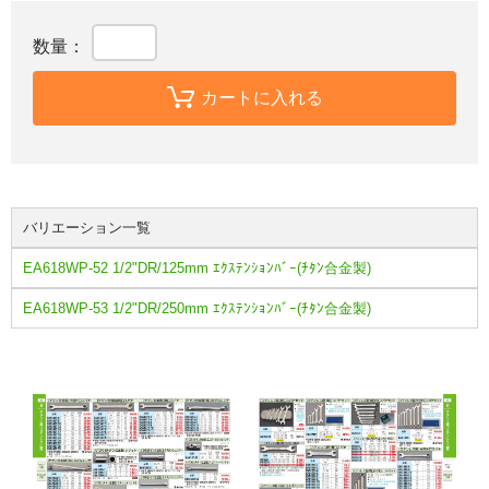
数量：
カートに入れる
バリエーション一覧
EA618WP-52 1/2"DR/125mm ｴｸｽﾃﾝｼｮﾝﾊﾞｰ(ﾁﾀﾝ合金製)
EA618WP-53 1/2"DR/250mm ｴｸｽﾃﾝｼｮﾝﾊﾞｰ(ﾁﾀﾝ合金製)