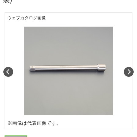
ウェブカタログ画像
Prev
N
※画像は代表画像です。