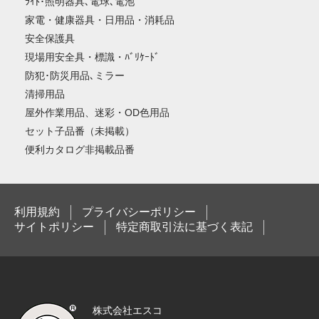
ﾗｲﾄ･照明器具､電球､電池
家電・健康器具・日用品・消耗品
安全保護具
現場用安全具・標識・ﾊﾞﾘｹｰﾄﾞ
防犯･防災用品､ミラー
清掃用品
屋外作業用品、迷彩・OD色用品
セット子品番（未掲載）
便利カタログ非掲載品番
利用規約
プライバシーポリシー
サイトポリシー
特定商取引法に基づく表記
株式会社エスコ