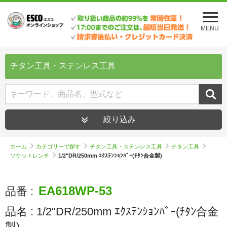
メ
ニ
MENU
ュ
ー
を
開
チタン工具・ステンレス工具
く
絞り込み
ホーム
カテゴリーで探す
チタン工具・ステンレス工具
チタン工具
ソケットレンチ
1/2"DR/250mm ｴｸｽﾃﾝｼｮﾝﾊﾞｰ(ﾁﾀﾝ合金製)
EA618WP-53
品番 :
品名 :
1/2"DR/250mm ｴｸｽﾃﾝｼｮﾝﾊﾞｰ(ﾁﾀﾝ合金
製)