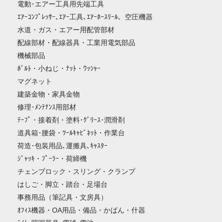
電動･エアー工具用先端工具
ｴｱｰｺﾝﾌﾟﾚｯｻｰ､ｴｱｰ工具､ｴｱｰﾎｰｽﾘｰﾙ、空圧機器
水道・ガス・エアー用配管部材
配線部材・配線器具・工業用電気部品
機械部品
ﾎﾞﾙﾄ・小ねじ・ﾅｯﾄ・ﾜｯｼｬｰ
マグネット
建築金物・家具金物
修理･ﾒﾝﾃﾅﾝｽ用部材
ﾃｰﾌﾟ・接着剤・塗料･ｸﾞﾘｰｽ･潤滑剤
道具箱･腰袋・ﾂｰﾙｷｬﾋﾞﾈｯﾄ・作業台
荷造･包装用品､運搬具､ｷｬｽﾀｰ
ｼﾞｬｯｷ・ﾌﾟｰﾗｰ・荷締機
チェンブロック・スリング・クランプ
はしご・脚立・踏台・足場台
事務用品（筆記具・文房具）
ｵﾌｨｽ機器・OA用品・備品・かばん・什器